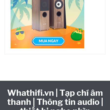
Whathifi.vn | Tạp chí âm
thanh | Thông tin audio |