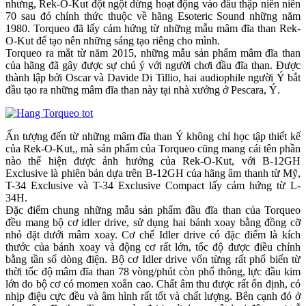
nhưng, Rek-O-Kut đột ngột dừng hoạt động vào đầu thập niên niên
70 sau đó chính thức thuộc về hãng Esoteric Sound những năm
1980. Torqueo đã lấy cảm hứng từ những mẫu mâm đĩa than Rek-
O-Kut để tạo nên những sáng tạo riêng cho mình.
Torqueo ra mắt từ năm 2015, những mẫu sản phẩm mâm đĩa than
của hãng đã gây được sự chú ý với người chơi đầu đĩa than. Được
thành lập bởi Oscar và Davide Di Tillio, hai audiophile người Ý bắt
đầu tạo ra những mâm đĩa than này tại nhà xưởng ở Pescara, Ý.
Ấn tượng đến từ những mâm đĩa than Ý không chỉ học tập thiết kế
của Rek-O-Kut,, mà sản phẩm của Torqueo cũng mang cái tên phần
nào thể hiện được ảnh hưởng của Rek-O-Kut, với B-12GH
Exclusive là phiên bản dựa trên B-12GH của hãng âm thanh từ Mỹ,
T-34 Exclusive và T-34 Exclusive Compact lấy cảm hứng từ L-
34H.
Đặc điểm chung những mẫu sản phẩm đầu đĩa than của Torqueo
đều mang bộ cơ idler drive, sử dụng hai bánh xoay bằng đồng cỡ
nhỏ đặt dưới mâm xoay. Cơ chế Idler drive có đặc điểm là kích
thước của bánh xoay và động cơ rất lớn, tốc độ được điều chỉnh
bằng tần số dòng điện. Bộ cơ Idler drive vốn từng rất phổ biến từ
thời tốc độ mâm đĩa than 78 vòng/phút còn phổ thông, lực đầu kim
lớn do bộ cơ có momen xoắn cao. Chất âm thu được rất ổn định, có
nhịp điệu cực đều và âm hình rất tốt và chất lượng. Bên cạnh đó ở