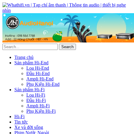
Trang chủ
Sản phẩm Hi-End
Loa Hi-End
Đầu Hi-End
Ampli Hi-End
Phụ Kiện Hi-End
Sản phẩm Hi-Fi
Loa Hi-Fi
Đầu Hi-Fi
Ampli Hi-Fi
Phụ Kiện Hi-Fi
Hi-Fi
Tin tức
Xe và đời sống
Phim Nước Ngoài