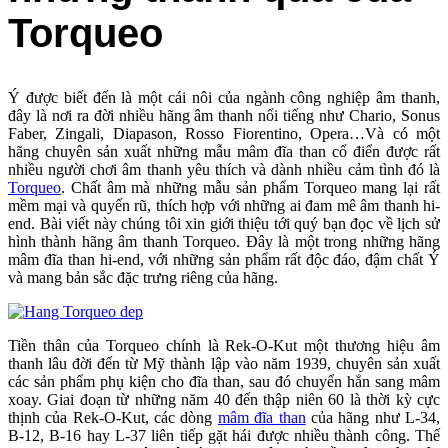
Torqueo
Ý được biết đến là một cái nôi của ngành công nghiệp âm thanh,
đây là nơi ra đời nhiều hãng âm thanh nổi tiếng như Chario, Sonus
Faber, Zingali, Diapason, Rosso Fiorentino, Opera…Và có một
hãng chuyên sản xuất những mẫu mâm đĩa than cổ điển được rất
nhiều người chơi âm thanh yêu thích và dành nhiều cảm tình đó là
Torqueo
. Chất âm mà những mẫu sản phẩm Torqueo mang lại rất
mềm mại và quyến rũ, thích hợp với những ai đam mê âm thanh hi-
end. Bài viết này chúng tôi xin giới thiệu tới quý bạn đọc về lịch sử
hình thành hãng âm thanh Torqueo. Đây là một trong những hãng
mâm đĩa than hi-end, với những sản phẩm rất độc đáo, đậm chất Ý
và mang bản sắc đặc trưng riêng của hãng.
Tiền thân của Torqueo chính là Rek-O-Kut một thương hiệu âm
thanh lâu đời đến từ Mỹ thành lập vào năm 1939, chuyên sản xuất
các sản phẩm phụ kiện cho đĩa than, sau đó chuyển hẳn sang mâm
xoay. Giai đoạn từ những năm 40 đến thập niên 60 là thời kỳ cực
thịnh của Rek-O-Kut, các dòng
mâm đĩa than
của hãng như L-34,
B-12, B-16 hay L-37 liên tiếp gặt hái được nhiều thành công. Thế