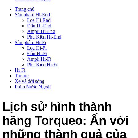
Trang chủ
Sản phẩm Hi-End
Loa Hi-End
Đầu Hi-End
Ampli Hi-End
Phụ Kiện Hi-End
Sản phẩm Hi-Fi
Loa Hi-Fi
Đầu Hi-Fi
Ampli Hi-Fi
Phụ Kiện Hi-Fi
Hi-Fi
Tin tức
Xe và đời sống
Phim Nước Ngoài
Lịch sử hình thành
hãng Torqueo: Ấn với
những thành quả của