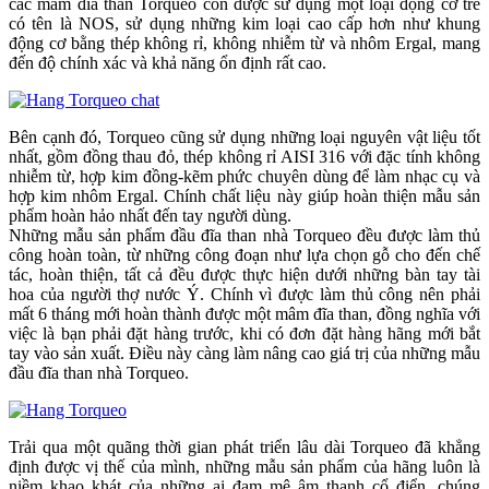
các mâm đĩa than Torqueo còn được sử dụng một loại động cơ trễ
có tên là NOS, sử dụng những kim loại cao cấp hơn như khung
động cơ bằng thép không rỉ, không nhiễm từ và nhôm Ergal, mang
đến độ chính xác và khả năng ổn định rất cao.
Bên cạnh đó, Torqueo cũng sử dụng những loại nguyên vật liệu tốt
nhất, gồm đồng thau đỏ, thép không rỉ AISI 316 với đặc tính không
nhiễm từ, hợp kim đồng-kẽm phức chuyên dùng để làm nhạc cụ và
hợp kim nhôm Ergal. Chính chất liệu này giúp hoàn thiện mẫu sản
phẩm hoàn hảo nhất đến tay người dùng.
Những mẫu sản phẩm đầu đĩa than nhà Torqueo đều được làm thủ
công hoàn toàn, từ những công đoạn như lựa chọn gỗ cho đến chế
tác, hoàn thiện, tất cả đều được thực hiện dưới những bàn tay tài
hoa của người thợ nước Ý. Chính vì được làm thủ công nên phải
mất 6 tháng mới hoàn thành được một mâm đĩa than, đồng nghĩa với
việc là bạn phải đặt hàng trước, khi có đơn đặt hàng hãng mới bắt
tay vào sản xuất. Điều này càng làm nâng cao giá trị của những mẫu
đầu đĩa than nhà Torqueo.
Trải qua một quãng thời gian phát triển lâu dài Torqueo đã khẳng
định được vị thế của mình, những mẫu sản phẩm của hãng luôn là
niềm khao khát của những ai đam mê âm thanh cổ điển, chúng