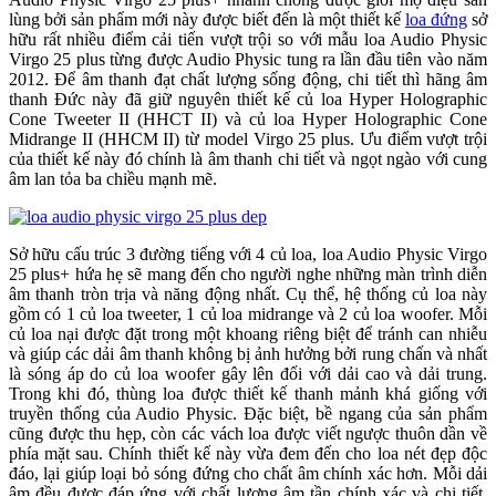
lùng bởi sản phẩm mới này được biết đến là một thiết kế
loa đứng
sở
hữu rất nhiều điểm cải tiến vượt trội so với mẫu loa Audio Physic
Virgo 25 plus từng được Audio Physic tung ra lần đầu tiên vào năm
2012. Để âm thanh đạt chất lượng sống động, chi tiết thì hãng âm
thanh Đức này đã giữ nguyên thiết kế củ loa Hyper Holographic
Cone Tweeter II (HHCT II) và củ loa Hyper Holographic Cone
Midrange II (HHCM II) từ model Virgo 25 plus. Ưu điểm vượt trội
của thiết kế này đó chính là âm thanh chi tiết và ngọt ngào với cung
âm lan tỏa ba chiều mạnh mẽ.
Sở hữu cấu trúc 3 đường tiếng với 4 củ loa, loa Audio Physic Virgo
25 plus+ hứa hẹ sẽ mang đến cho người nghe những màn trình diễn
âm thanh tròn trịa và năng động nhất. Cụ thể, hệ thống củ loa này
gồm có 1 củ loa tweeter, 1 củ loa midrange và 2 củ loa woofer. Mỗi
củ loa nại được đặt trong một khoang riêng biệt để tránh can nhiễu
và giúp các dải âm thanh không bị ảnh hưởng bởi rung chấn và nhất
là sóng áp do củ loa woofer gây lên đối với dải cao và dải trung.
Trong khi đó, thùng loa được thiết kế thanh mảnh khá giống với
truyền thống của Audio Physic. Đặc biệt, bề ngang của sản phẩm
cũng được thu hẹp, còn các vách loa được viết ngược thuôn dần về
phía mặt sau. Chính thiết kế này vừa đem đến cho loa nét đẹp độc
đáo, lại giúp loại bỏ sóng đứng cho chất âm chính xác hơn. Mỗi dải
âm đều được đáp ứng với chất lượng âm tần chính xác và chi tiết,