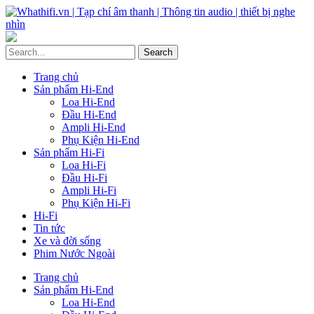
Trang chủ
Sản phẩm Hi-End
Loa Hi-End
Đầu Hi-End
Ampli Hi-End
Phụ Kiện Hi-End
Sản phẩm Hi-Fi
Loa Hi-Fi
Đầu Hi-Fi
Ampli Hi-Fi
Phụ Kiện Hi-Fi
Hi-Fi
Tin tức
Xe và đời sống
Phim Nước Ngoài
Trang chủ
Sản phẩm Hi-End
Loa Hi-End