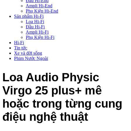
Đầu Hi-End
Ampli Hi-End
Phụ Kiện Hi-End
Sản phẩm Hi-Fi
Loa Hi-Fi
Đầu Hi-Fi
Ampli Hi-Fi
Phụ Kiện Hi-Fi
Hi-Fi
Tin tức
Xe và đời sống
Phim Nước Ngoài
Loa Audio Physic
Virgo 25 plus+ mê
hoặc trong từng cung
điệu nghệ thuật