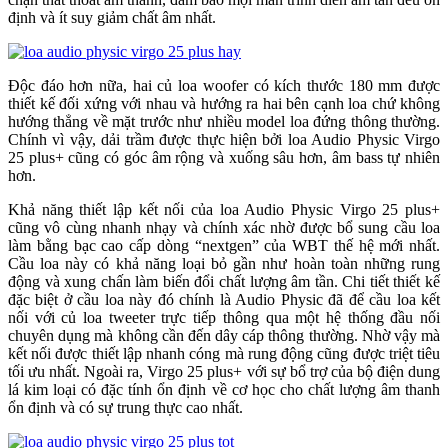
định và ít suy giảm chất âm nhất.
Độc đáo hơn nữa, hai củ loa woofer có kích thước 180 mm được
thiết kế đối xứng với nhau và hướng ra hai bên cạnh loa chứ không
hướng thẳng về mặt trước như nhiều model loa đứng thông thường.
Chính vì vậy, dải trầm được thực hiện bởi loa Audio Physic Virgo
25 plus+ cũng có góc âm rộng và xuống sâu hơn, âm bass tự nhiên
hơn.
Khả năng thiết lập kết nối của loa Audio Physic Virgo 25 plus+
cũng vô cùng nhanh nhạy và chính xác nhờ được bổ sung cầu loa
làm bằng bạc cao cấp dòng “nextgen” của WBT thế hệ mới nhất.
Cầu loa này có khả năng loại bỏ gần như hoàn toàn những rung
động và xung chấn làm biến đổi chất lượng âm tần. Chi tiết thiết kế
đặc biệt ở cầu loa này đó chính là Audio Physic đã để cầu loa kết
nối với củ loa tweeter trực tiếp thông qua một hệ thống đầu nối
chuyên dụng mà không cần đến dây cáp thông thường. Nhờ vậy mà
kết nối được thiết lập nhanh cóng mà rung động cũng được triệt tiêu
tối ưu nhất. Ngoài ra, Virgo 25 plus+ với sự bổ trợ của bộ điện dung
lá kim loại có đặc tính ổn định về cơ học cho chất lượng âm thanh
ổn định và có sự trung thực cao nhất.