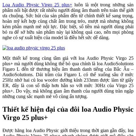
Loa Audio Physic Virgo 25 plus+
luôn là một trong những sản
phẩm nổi bật được rất nhiều người dùng âm thanh trên toàn thế giới
ưa chuộng. Sức hút của sản phẩm đến từ chính thiết kế sang trọng,
hoàn mỹ kết hợp cùng chất âm trong trẻo, mượt mà nhưng không
kém phần mạnh mẽ nội lực. Đặc biệt, số tiền mà người dùng phải
bỏ ra để sở hữu sản phẩm này lại không quá cao, nên mọi phòng
nghe có sự xuất hiện của model là điều hết sức dễ dàng.
Một thiết kế trong cùng tầm giá với loa Audio Physic Virgo 25
plus+ mà người dùng không thể bỏ qua chính là loa AudioSolutions
Figaro L đến từ thương hiệu âm thanh danh tiếng của Bắc Âu –
AudioSolutions. Dải trầm của Figaro L có thể xuống sâu ở mức
25Hz nhờ hai củ loa woofer đường kính 233mm được làm từ giấy
ER, đây là con số thấp hơn hẳn so với mức 30Hz của Virgo 25
plus+. Do vậy, mà không gian âm thanh của người dùng tràn ngập
những cung sắc mạnh mẽ vô cùng ấn tượng.
Thiết kế hiện đại của đôi loa Audio Physic
Virgo 25 plus+
Được hãng loa Audio Physic giới thiệu trong thời gian gần đây, loa
Audio Physic Virgo 25 plus+ nhanh chóng được giới mộ điệu săn