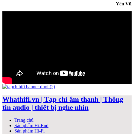
Yên Vũ
Whathifi.vn | Tạp chí âm thanh | Thông
tin audio | thiết bị nghe nhìn
Trang chủ
Sản phẩm Hi-End
Sản phẩm Hi-Fi