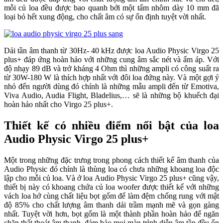
mỗi củ loa đều được bao quanh bởi một tấm nhôm dày 10 mm đã
loại bỏ hết xung động, cho chất âm có sự ổn định tuyệt vời nhất.
Dải tần âm thanh từ 30Hz- 40 kHz được loa Audio Physic Virgo 25
plus+ đáp ứng hoàn hảo với những cung âm sắc nét và ấm áp. Với
độ nhạy 89 dB và trở kháng 4 Ohm thì những ampli có công suất ra
từ 30W-180 W là thích hợp nhất với đôi loa đứng này. Và một gợi ý
nhỏ đến người dùng đó chính là những mẫu ampli đến từ Emotiva,
Viva Audio, Audia Flight, Bladelius,… sẽ là những bộ khuếch đại
hoàn hảo nhất cho Virgo 25 plus+.
Thiết kế có nhiều điểm nổi bật của loa
Audio Physic Virgo 25 plus+
Một trong những đặc trưng trong phong cách thiết kế âm thanh của
Audio Physic đó chính là thùng loa có chưa những khoang loa độc
lập cho mỗi củ loa. Và ở loa Audio Physic Virgo 25 plus+ cũng vậy,
thiết bị này có khoang chứa củ loa woofer được thiết kế với những
vách loa hở cùng chất liệu bọt gốm để làm đệm chống rung với mật
độ 85% cho chất lượng âm thanh dải trầm mạnh mẽ và gọn gàng
nhất. Tuyệt vời hơn, bọt gốm là một thành phần hoàn hảo để ngăn
chặn thất thoát âm thanh, đảm bảo mọi màn trình diễn âm tần đều ổn