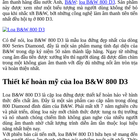
âm thanh hàng đầu nước Anh,
B&W
:
loa B&W 800 D3
. Sản phẩm
này được xem như một biểu tượng mà người dùng không thể bỏ
qua khi nhắc tới B&W, bởi những công nghệ làm âm thanh tiên tiến
nhất đều hội tụ ở 800 D3.
Có thể nói, loa B&W 800 D3 là mẫu loa đứng đẹp nhất của dòng
800 Series Diamond, đây là một sản phẩm mang tính đại diện của
B&W trong dịp kỷ niệm 50 năm thành lập hãng. Ngay từ những
cung âm đầu tiên được xướng lên thì người dùng đã được đắm chìm
trong một không gian âm thanh với đầy đủ những nốt âm tròn trịa
và hoàn thiện nhất.
Thiết kế hoàn mỹ của loa B&W 800 D3
Loa B&W 800 D3 là cặp loa đứng được thiết kế hoàn hảo về hình
thức đến chất âm. Đây là một sản phẩm cao căp nằm trong dòng
800 Diamond đình đám của B&W. Phải mất tới 7 năm nghiên cứu
và phát triển, dòng loa này mới chính thức được tung ra thị trường
và nó nhanh chóng chiếm lĩnh không gian nghe của nhiều người
dùng âm thanh nhờ chất lượng trình diễn âm tần thuộc loại hiệu
năng nhất hiện nay.
Với phiên bản cải tiến mới, loa B&W 800 D3 hứa hẹn sẽ mang đến
cho người dùng âm thanh những trải nghiệm tuyệt vời nhất. Thừa