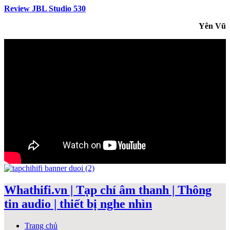
Review JBL Studio 530
Yên Vũ
Whathifi.vn | Tạp chí âm thanh | Thông
tin audio | thiết bị nghe nhìn
Trang chủ