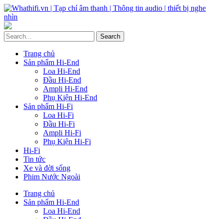
Trang chủ
Sản phẩm Hi-End
Loa Hi-End
Đầu Hi-End
Ampli Hi-End
Phụ Kiện Hi-End
Sản phẩm Hi-Fi
Loa Hi-Fi
Đầu Hi-Fi
Ampli Hi-Fi
Phụ Kiện Hi-Fi
Hi-Fi
Tin tức
Xe và đời sống
Phim Nước Ngoài
Trang chủ
Sản phẩm Hi-End
Loa Hi-End