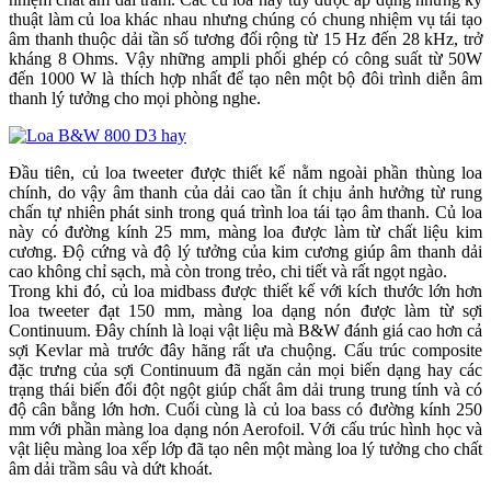
thuật làm củ loa khác nhau nhưng chúng có chung nhiệm vụ tái tạo
âm thanh thuộc dải tần số tương đối rộng từ 15 Hz đến 28 kHz, trở
kháng 8 Ohms. Vậy những ampli phối ghép có công suất từ 50W
đến 1000 W là thích hợp nhất để tạo nên một bộ đôi trình diễn âm
thanh lý tưởng cho mọi phòng nghe.
Đầu tiên, củ loa tweeter được thiết kế nằm ngoài phần thùng loa
chính, do vậy âm thanh của dải cao tần ít chịu ảnh hưởng từ rung
chấn tự nhiên phát sinh trong quá trình loa tái tạo âm thanh. Củ loa
này có đường kính 25 mm, màng loa được làm từ chất liệu kim
cương. Độ cứng và độ lý tưởng của kim cương giúp âm thanh dải
cao không chỉ sạch, mà còn trong trẻo, chi tiết và rất ngọt ngào.
Trong khi đó, củ loa midbass được thiết kế với kích thước lớn hơn
loa tweeter đạt 150 mm, màng loa dạng nón được làm từ sợi
Continuum. Đây chính là loại vật liệu mà B&W đánh giá cao hơn cả
sợi Kevlar mà trước đây hãng rất ưa chuộng. Cấu trúc composite
đặc trưng của sợi Continuum đã ngăn cản mọi biến dạng hay các
trạng thái biến đổi đột ngột giúp chất âm dải trung trung tính và có
độ cân bằng lớn hơn. Cuối cùng là củ loa bass có đường kính 250
mm với phần màng loa dạng nón Aerofoil. Với cấu trúc hình học và
vật liệu màng loa xếp lớp đã tạo nên một màng loa lý tưởng cho chất
âm dải trầm sâu và dứt khoát.