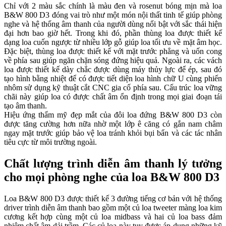
Chỉ với 2 màu sắc chính là màu đen và rosenut bóng mịn mà loa
B&W 800 D3 đóng vai trò như một món nội thất tinh tế giúp phòng
nghe và hệ thống âm thanh của người dùng nổi bật với sắc thái hiện
đại hơn bao giờ hết. Trong khi đó, phần thùng loa được thiết kế
dạng loa cuốn ngược từ nhiều lớp gỗ giúp loa tối ưu về mặt âm học.
Đặc biệt, thùng loa được thiết kế với mặt trước phẳng và uốn cong
về phía sau giúp ngăn chặn sóng đứng hiệu quả. Ngoài ra, các vách
loa được thiết kế dày chắc được dùng máy thủy lực để ép, sau đó
tạo hình bằng nhiệt để có được tiết diện loa hình chữ U cùng phiến
nhôm sử dụng kỹ thuật cắt CNC gia cố phía sau. Cấu trúc loa vững
chãi này giúp loa có được chất âm ổn định trong mọi giai đoạn tái
tạo âm thanh.
Hiệu ứng thẩm mỹ đẹp mắt của đôi loa đứng B&W 800 D3 còn
được tăng cường hơn nữa nhờ một lớp ê căng có gắn nam châm
ngay mặt trước giúp bảo vệ loa tránh khỏi bụi bẩn và các tác nhân
tiêu cực từ môi trường ngoài.
Chất lượng trình diễn âm thanh lý tưởng
cho mọi phòng nghe của loa B&W 800 D3
Loa B&W 800 D3 được thiết kế 3 đường tiếng cơ bản với hệ thống
driver trình diễn âm thanh bao gồm một củ loa tweeter màng loa kim
cương kết hợp cùng một củ loa midbass và hai củ loa bass đảm
nhiệm chất âm dải trầm. Các củ loa này tuy được áp dụng những kỹ