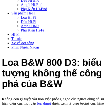
Đầu Hi-End
Ampli Hi-End
Phụ Kiện Hi-End
Sản phẩm Hi-Fi
Loa Hi-Fi
Đầu Hi-Fi
Ampli Hi-Fi
Phụ Kiện Hi-Fi
Hi-Fi
Tin tức
Xe và đời sống
Phim Nước Ngoài
Loa B&W 800 D3: biểu
tượng không thể công
phá của B&W
Không còn gì tuyệt vời hơn việc phòng nghe của người dùng có sự
hiện diện của một cặp
loa đứng
được xem là biểu tượng của hãng