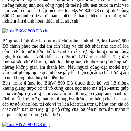
hưởng những tinh hoa công nghệ từ thế hệ đầu tiên được ra mắt vào
năm cuối cùng của thập niên 70, loa B&W 800 D3 cũng như dòng
800 Diamond series trở thành thiết kế tham chiếu cho những trải
nghiệm âm thanh hoàn thiện nhất tại Anh.
Bằng tạo hình độc lạ như một chú robot tinh nhuệ, loa B&W 800
D3 chinh phục các dải âm cân bằng và chi tiết nhất nhờ các củ loa
còn có kích thước lớn nhỏ khác nhau và được áp dụng những công
nghệ khác nhau. Với chiều cao lên tới 1217 mm, chiều rộng 413
mm và sâu chỉ 611 mm, mẫu loa đứng này chỉ thực sự phù hợp với
những không gian âm thanh lớn. Nếu người dùng đặt model này
vào một phòng nghe quá nhỏ sẽ gây lên hiện dội âm, chất lượng âm
thanh không phát huy hết tiềm lực.
Bên trong thùng loa B&W 800 D3 được thiết kế với hệ thống
khung giằng được bố trí vô cùng khoa học theo ma trận Matrix giúp
tăng cường độ vững chãi của cấu trúc thùng loa giúp âm thanh ổn
định nhất. Hơn nữa, toàn bộ thùng loa được làm bằng chất liệu cao
cấp từ gỗ ghép lớp, tại các vị trí liên kết quan trọng, hãng còn gia cố
chắc chắn bằn kim loại giúp độ cứng của loa bền bỉ hơn, âm thanh ít
chịu tác động từ rung chấn hơn.