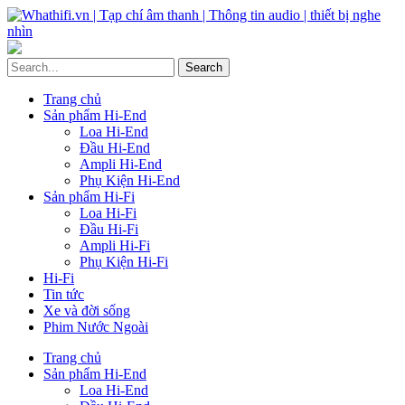
Trang chủ
Sản phẩm Hi-End
Loa Hi-End
Đầu Hi-End
Ampli Hi-End
Phụ Kiện Hi-End
Sản phẩm Hi-Fi
Loa Hi-Fi
Đầu Hi-Fi
Ampli Hi-Fi
Phụ Kiện Hi-Fi
Hi-Fi
Tin tức
Xe và đời sống
Phim Nước Ngoài
Trang chủ
Sản phẩm Hi-End
Loa Hi-End