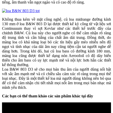
tiếng, âm thanh vẫn ngọt ngào và có cao độ rõ ràng.
Không thua kém về mặt công nghệ, củ loa midrange đường kính
130 mm ở loa B&W 803 D lại được thiết kế kỳ công từ vật liệu sơi
Continuuum thay vì sợi Kevlar như các thiết kế trước đây của
chidnh B&W. Củ loa này cho người nghe có thể cảm nhận rõ ràng
độ trung tính và cân bằng của chất âm dải trung. Đồng thời, do
màng loa có khả năng loại bỏ các tín hiệu gây méo nhiễu nên độ
ngọt và tính nhạc của dải âm nay cũng tiệm cận tai người nghe dễ
dàng hơn. Trong khi đó, hai củ loa bass có đường kính 180 mm,
màng loa cũng được thiết kế dạng nón Aeroofoil có độ dày biến
thiên cho âm bass có uy lực mạnh mẽ và nội lực hơn hẳn các thiết
kế thông thường.
Loa B&W 803 D3 sẽ cho mọi bản thu âm của người dùng nổi bật
với sắc âm mạnh mẽ và có chiều sâu cảm xúc rõ ràng trong mọi thể
loại nhạc. Đây là một thiết kế loa mà người dùng không nên bỏ qua
để có thể cảm nhận chi tiết nhất mọi nốt âm trong mọi bản nhạc mà
mình yêu thích.
Các bạn có thể tham khảo các sản phẩm khác tại đây