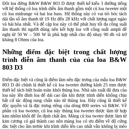
Đôi loa đứng B&W B&W 803 D được thiết kế kiểu 3 đường tiếng
với hệ thống củ loa trình diễn âm thanh gồm một củ loa tweeter một
củ loa midrange và hai loa bass. Hệ thống này có vai trò bóc tách
dải tần số âm thanh từ 19 Hz đến 28 kHz với chất lượng ngọt ngào
và hài hòa nhất. Và để cặp loa này có thể phát huy tối đa công suất
âm thanh thì người dùng nên kết hợp loa với công suất ampli đề
nghị từ 50 W – 500 W là phù hợp nhất cho độ nhay 90 db và trở
kháng 8 Ohms của loa.
Những điểm đặc biệt trong chất lượng
trình diễn âm thanh của của loa B&W
803 D3
Điểm đặc biệt và cũng là điểm làm nên đặc trưng của mẫu loa B&W
803 D đó chính là thiết kế củ loa tweeter đường kính 25 mm được
thiết kế tách biệt hoàn toàn khỏi thùng loa. Nhà sản xuất đã đưa của
loa này lên đỉnh loa để dải cao tần khi được trình diễn không chịu
bất cứ tác động rung chấn nào từ thùng loa. Đây cũng là thiết kế
độc quyền và là đặc trưng riêng của dòng 800 series và B&W. Về
phần củ loa tweeter, củ loa này thùng loa tweeter được làm từ hợp
kim nhôm khối để ổn định chất âm. Màng củ loa tweter được làm từ
kim cương có giá thành cao nên màng loa có ưu điểm về độ cứng
đăc biệt cho âm treble khi trình diễn lên cao nhất vẫn không bị méo