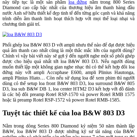
này tiếp tục là một sản phẩm
loa đứng
nằm trong 800 Series
Diamond cao cấp bậc nhất của thương hiệu âm thanh hàng đầu
nước Anh sở hữu thiết kế đẹp tinh tế đến từng góc cạnh và khả năng
trình diễn âm thanh linh hoạt thích hợp với mọi thể loại nhại và
chương tình giải trí.
Phối ghép loa B&W 803 D với ampli nhưu thế nào để đạt được hiệu
quả âm thanh cao nhất cũng là một thắc mắc lớn của người dùng?
Chính vì vậy bài viết này sẽ gợi ý đến người nghe một số phối ghép
được cho hiệu quả nhất tới loa B&W 803 D3. Nếu người dùng
muốn thiết lập một không gian nghe nhạc thì có thể kết hợp đôi loa
đứng này với ampli Accuphase E600, ampli Plinius Hautonga,
ampli Plinius Hiato… Còn nếu sử dụng loa để xem phim thì người
dùng có thể setup loa front B&W 803 D3, loa surround B&W 805
D3, loa sub B&W DB 1, loa center HTM2 D3 kết hợp với đồ đánh
là các bộ đôi preamp Rotel RSP-1570 và power Rotel RMB 1575
hoặc là preamp Rotel RSP-1572 và power Rotel RMB-1585.
Tuyệt tác thiết kế của loa B&W 803 D3
Nằm trong dòng Series 800 Diamond kỷ niệm 50 năm thành lập
B&W, loa B&W 803 D được những kỹ sư tài năng của B&W
nghiêm cứu và phát triển sản phẩm này trong 7 năm mới tung ra thị