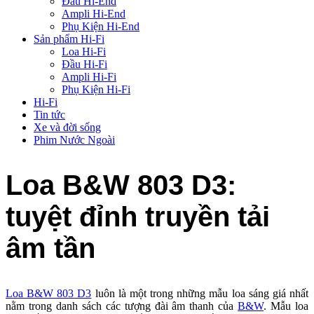
Đầu Hi-End
Ampli Hi-End
Phụ Kiện Hi-End
Sản phẩm Hi-Fi
Loa Hi-Fi
Đầu Hi-Fi
Ampli Hi-Fi
Phụ Kiện Hi-Fi
Hi-Fi
Tin tức
Xe và đời sống
Phim Nước Ngoài
Loa B&W 803 D3:
tuyệt đỉnh truyền tải
âm tần
Loa B&W 803 D3
luôn là một trong những mẫu loa sáng giá nhất
nằm trong danh sách các tượng đài âm thanh của
B&W
. Mẫu loa