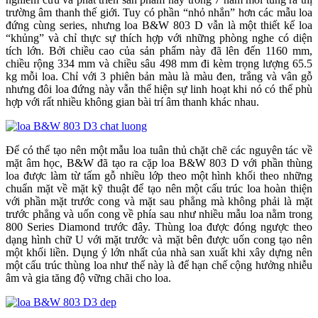
trường âm thanh thế giới. Tuy có phần “nhỏ nhắn” hơn các mẫu loa
đứng cùng series, nhưng loa B&W 803 D vẫn là một thiết kế loa
“khủng” và chỉ thực sự thích hợp với những phòng nghe có diện
tích lớn. Bởi chiều cao của sản phẩm này đã lên đến 1160 mm,
chiều rộng 334 mm và chiều sâu 498 mm đi kèm trọng lượng 65.5
kg mỗi loa. Chỉ với 3 phiên bản màu là màu đen, trắng và vân gỗ
nhưng đôi loa đứng này vẫn thể hiện sự linh hoạt khi nó có thể phù
hợp với rất nhiều không gian bài trí âm thanh khác nhau.
Để có thể tạo nên một mẫu loa tuân thủ chặt chẽ các nguyên tác về
mặt âm học, B&W đã tạo ra cặp loa B&W 803 D với phần thùng
loa được làm từ tấm gỗ nhiều lớp theo một hình khối theo những
chuẩn mặt về mặt kỹ thuật để tạo nên một cấu trúc loa hoàn thiện
với phần mặt trước cong và mặt sau phẳng mà không phải là mặt
trước phẳng và uốn cong về phía sau như nhiều mẫu loa nằm trong
800 Series Diamond trước đây. Thùng loa được đóng ngược theo
dạng hình chữ U với mặt trước và mặt bên được uốn cong tạo nên
một khối liền. Dụng ý lớn nhất của nhà san xuất khi xây dựng nên
một cấu trúc thùng loa như thế này là để hạn chế cộng hưởng nhiễu
âm và gia tăng độ vững chãi cho loa.