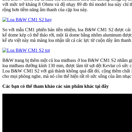
với mức trở kháng 8 Ohms và độ nhạy 89 db thì model loa này chỉ t
rộng hơn tiềm năng âm thanh của cặp loa này.
So với mẫu CM1 phiên bản tiền nhiệm, loa B&W CM1 S2 được cải tiến
kế dome kép có thể tháo rời, một là dome bằng nhôm aluminum được 
kế ưu việt này mà màng loa nhận tất cả các lực từ cuộn dây âm thanh l
B&W trang bị thêm một củ loa midbass ở loa B&W CM1 S2 nhằm giúp
loa midbass đường kính 130 mm, được làm từ sợi dệt Kevlar có sức căng
Loa B&W CM1 S2 với giá thành không quá đắt đỏ, cộng thêm chất lượ
cho mọi phòng nghe, mà nó còn thể hiện rất rõ sức sống của âm nhạc
Các bạn có thể tham khảo các sản phẩm khác tại đây