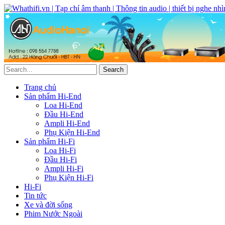
Trang chủ
Sản phẩm Hi-End
Loa Hi-End
Đầu Hi-End
Ampli Hi-End
Phụ Kiện Hi-End
Sản phẩm Hi-Fi
Loa Hi-Fi
Đầu Hi-Fi
Ampli Hi-Fi
Phụ Kiện Hi-Fi
Hi-Fi
Tin tức
Xe và đời sống
Phim Nước Ngoài