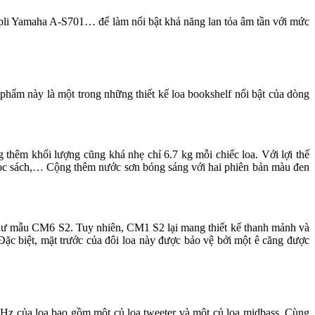
pli Yamaha A-S701… để làm nổi bật khả năng lan tỏa âm tần với mức
ẩm này là một trong những thiết kế loa bookshelf nổi bật của dòng
hêm khối lượng cũng khá nhẹ chỉ 6.7 kg mỗi chiếc loa. Với lợi thế
đọc sách,… Cộng thêm nước sơn bóng sáng với hai phiên bản màu đen
 như mẫu CM6 S2. Tuy nhiên, CM1 S2 lại mang thiết kế thanh mảnh và
Đặc biệt, mặt trước của đôi loa này được bảo vệ bởi một ê căng được
Hz của loa bao gồm một củ loa tweeter và một củ loa midbass. Cùng