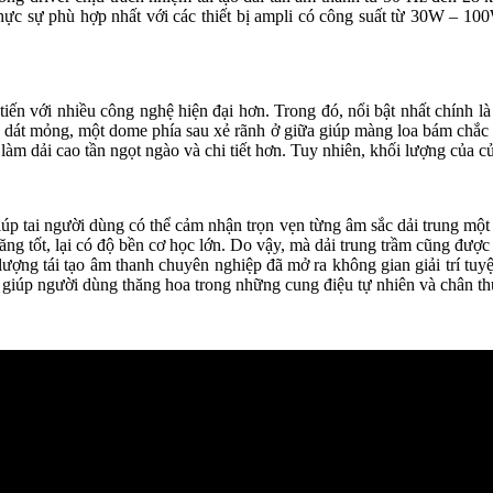
hực sự phù hợp nhất với các thiết bị ampli có công suất từ 30W – 100
 với nhiều công nghệ hiện đại hơn. Trong đó, nổi bật nhất chính là 
dát mỏng, một dome phía sau xẻ rãnh ở giữa giúp màng loa bám chắc c
àm dải cao tần ngọt ngào và chi tiết hơn. Tuy nhiên, khối lượng của củ 
 tai người dùng có thể cảm nhận trọn vẹn từng âm sắc dải trung một
 tốt, lại có độ bền cơ học lớn. Do vậy, mà dải trung trầm cũng được tá
ng tái tạo âm thanh chuyên nghiệp đã mở ra không gian giải trí tuyệt
 giúp người dùng thăng hoa trong những cung điệu tự nhiên và chân th