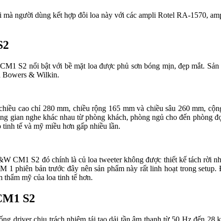
 mà người dùng kết hợp đôi loa này với các ampli Rotel RA-1570, am
S2
M1 S2 nổi bật với bề mặt loa được phủ sơn bóng mịn, đẹp mắt. Sản ph
a Bowers & Wilkin.
hiều cao chỉ 280 mm, chiều rộng 165 mm và chiều sâu 260 mm, cộng t
 không gian nghe khác nhau từ phòng khách, phòng ngủ cho đến phòng 
 tinh tế và mỹ miều hơn gấp nhiều lần.
 B&W CM1 S2 đó chính là củ loa tweeter không được thiết kế tách rời
 1 phiên bản trước đây nên sản phẩm này rất linh hoạt trong setup. 
m thẩm mỹ của loa tinh tế hơn.
 CM1 S2
g driver chịu trách nhiệm tái tạo dải tần âm thanh từ 50 Hz đến 28 k