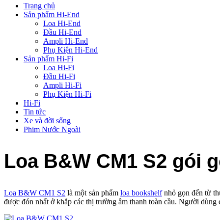
Trang chủ
Sản phẩm Hi-End
Loa Hi-End
Đầu Hi-End
Ampli Hi-End
Phụ Kiện Hi-End
Sản phẩm Hi-Fi
Loa Hi-Fi
Đầu Hi-Fi
Ampli Hi-Fi
Phụ Kiện Hi-Fi
Hi-Fi
Tin tức
Xe và đời sống
Phim Nước Ngoài
Loa B&W CM1 S2 gói gọ
Loa B&W CM1 S2
là một sản phẩm
loa bookshelf
nhỏ gọn đến từ th
được đón nhất ở khắp các thị trường âm thanh toàn cầu. Người dùng c