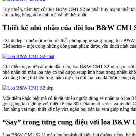
Tuy nhiên, tiềm lực của loa B&W CM1 S2 sẽ phát huy mạnh nhất khi
âm lượng bùng nổ mạnh mẽ và nội lực nhất.
Thiết kế nhỏ nhắn của đôi loa B&W CM1 
“Xinh đẹp” như một món nội thất phòng nghe sang trọng, loa B&W C
CM series – một trong những dòng sản phẩm được yêu thích nhất củ
Ghi điểm ngay từ cái nhìn đầu tiên, loa B&W CM1 S2 nhỏ gọn với c
nhỏ nhắn thì mẫu loa này có thể được setup linh hoạt trong nhiều
và trắng bóng thì hiệu ứng thẩm mỹ của đôi loa này đã được nâng cấp
Một điểm khác biệt mà có lẽ rất nhiều người dùng sẽ nhận ra ở loa
gọn gàng khá giống với thiết kế của 800 Diamond series và model CM
làm bằng vải mịn, thiết kế này vừa ngăn bụi bẩn lại vừa giúp nâng tầ
“Say” trong từng cung điệu với loa B&W
Loa B&W CM1 S2 là mẫu loa bookshelf kiểu hai đường tiếng, hệ thốn