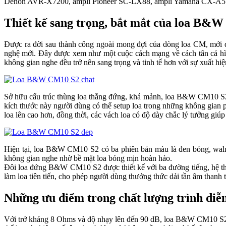
Denon AVR-X7200, ampli Pioneer SC-LX88, ampli Yamaha CX-A5100…
Thiết kế sang trọng, bắt mắt của loa B&
Được ra đời sau thành công ngoài mong đợi của dòng loa CM, mới
nghệ mới. Đây được xem như một cuộc cách mạng về cách tân cả hì
không gian nghe đều trở nên sang trọng và tinh tế hơn với sự xuất hiệ
Sở hữu cấu trúc thùng loa thẳng đứng, khá mảnh, loa B&W CM10 S2 
kích thước này người dùng có thể setup loa trong những không gian
loa lên cao hơn, đồng thời, các vách loa có độ dày chắc lý tưởng gi
Hiện tại, loa B&W CM10 S2 có ba phiên bản màu là đen bóng, walnu
không gian nghe nhờ bề mặt loa bóng mịn hoàn hảo.
Đôi loa đứng B&W CM10 S2 được thiết kế với ba đường tiếng, hệ thốn
làm loa tiên tiến, cho phép người dùng thưởng thức dải tần âm thanh
Những ưu điểm trong chất lượng trình d
Với trở kháng 8 Ohms và độ nhạy lên đến 90 dB, loa B&W CM10 S2 ch