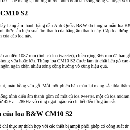
 để mang lại những thước phim bom tấn sống động và tuyệt vời nh
W CM10 S2
 đây hãng âm thanh hàng đầu Anh Quốc, B&W đã tung ra mẫu loa B&W 
nh thức lẫn hiệu suất âm thanh của hãng âm thanh này. Cặp loa đứ
n của cặp loa này.
cao đến 1087 mm (tính cả loa tweeter), chiều rộng 366 mm đã bao gồm
 phòng vừa hoặc lớn. Thùng loa CM10 S2 được làm từ chất liệu gỗ ca
úp ngăn ngăn chặn nhiễu sóng cộng hưởng vô cùng hiệu quả.
t, màu hồng vân gỗ. Mỗi một phiên bản màu lại mang sắc thía thẩm mỹ
g trình diễn âm thanh gồm có một củ loa tweeter, một củ loa midrang
 từ 45Hz – 28kHz vô cùng ngọt ngào và chi tiết đến từng âm sắc.
iễn của loa B&W CM10 S2
ỉ thực sự thích hợp với các thiết bị ampli phối ghép có công suất từ