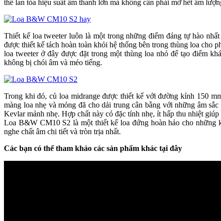
thể lan tỏa hiệu suất âm thanh lớn mà không cần phải mở hết âm lượn
Thiết kế loa tweeter luôn là một trong những điểm đáng tự hào n
được thiết kế tách hoàn toàn khỏi hệ thống bên trong thùng loa cho p
loa tweeter ở đây được đặt trong một thùng loa nhỏ để tạo điểm k
không bị chói âm và méo tiếng.
Trong khi đó, củ loa midrange được thiết kế với đường kính 150 mm
màng loa nhẹ và mỏng đã cho dải trung cân bằng với những âm sắc 
Kevlar mảnh nhẹ. Hợp chất này có đặc tính nhẹ, ít hấp thu nhiệt giúp
Loa B&W CM10 S2 là một thiết kế loa đứng hoàn hảo cho những k
nghe chất âm chi tiết và tròn trịa nhất.
Các bạn có thể tham khảo các sản phẩm khác tại đây