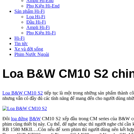
Ampli Hi-End
Phụ Kiện Hi-End
Sản phẩm Hi-Fi
Loa Hi-Fi
Đầu Hi-Fi
Ampli Hi-Fi
Phụ Kiện Hi-Fi
Hi-Fi
Tin tức
Xe và đời sống
Phim Nước Ngoài
Loa B&W CM10 S2 chin
Loa B&W CM10 S2
tiếp tục là một trong những sản phẩm thành c
nhưng vẫn có đầy đủ các tính năng để mang đến cho người dùng những
Đôi
loa đứng
B&W
CM10 S2 xếp đầu trong CM series của B&W có th
phim cùng thiết bị này. Cụ thể, để nghe nhạc thì người nghe chỉ 
RB 1580 MKII….Còn nếu để xem phim thì người dùng nên kết hợp