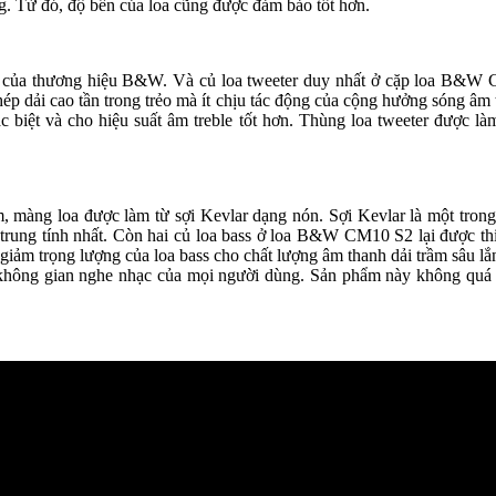
g. Từ đó, độ bền của loa cũng được đảm bảo tốt hơn.
hất của thương hiệu B&W. Và củ loa tweeter duy nhất ở cặp loa B&
hép dải cao tần trong trẻo mà ít chịu tác động của cộng hưởng sóng âm
hác biệt và cho hiệu suất âm treble tốt hơn. Thùng loa tweeter được
, màng loa được làm từ sợi Kevlar dạng nón. Sợi Kevlar là một trong
trung tính nhất. Còn hai củ loa bass ở loa B&W CM10 S2 lại được thi
 giảm trọng lượng của loa bass cho chất lượng âm thanh dải trầm sâu lắ
hông gian nghe nhạc của mọi người dùng. Sản phẩm này không quá 