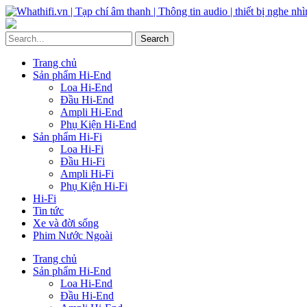
Trang chủ
Sản phẩm Hi-End
Loa Hi-End
Đầu Hi-End
Ampli Hi-End
Phụ Kiện Hi-End
Sản phẩm Hi-Fi
Loa Hi-Fi
Đầu Hi-Fi
Ampli Hi-Fi
Phụ Kiện Hi-Fi
Hi-Fi
Tin tức
Xe và đời sống
Phim Nước Ngoài
Trang chủ
Sản phẩm Hi-End
Loa Hi-End
Đầu Hi-End