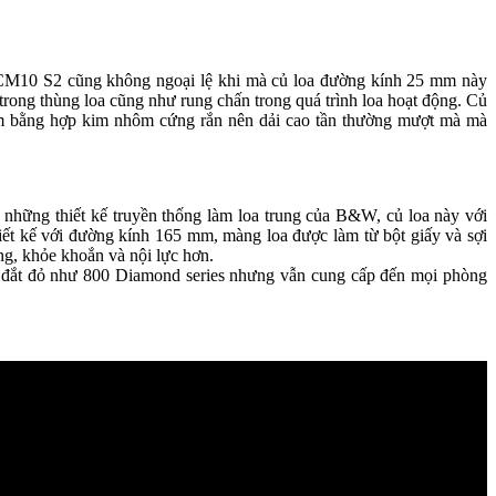
W CM10 S2 cũng không ngoại lệ khi mà củ loa đường kính 25 mm này
 trong thùng loa cũng như rung chấn trong quá trình loa hoạt động. Củ
 làm bằng hợp kim nhôm cứng rắn nên dải cao tần thường mượt mà mà
 những thiết kế truyền thống làm loa trung của B&W, củ loa này với
ết kế với đường kính 165 mm, màng loa được làm từ bột giấy và sợi
ng, khỏe khoắn và nội lực hơn.
đắt đỏ như 800 Diamond series nhưng vẫn cung cấp đến mọi phòng