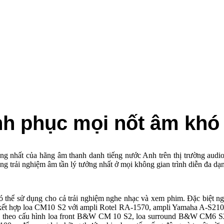
h phục mọi nốt âm khó
ông nhất của hãng âm thanh danh tiếng nước Anh trên thị trường audi
 trải nghiệm âm tần lý tưởng nhất ở mọi không gian trình diễn đa dạ
ể sử dụng cho cả trải nghiệm nghe nhạc và xem phim. Đặc biệt ngườ
cần kết hợp loa CM10 S2 với ampli Rotel RA-1570, ampli Yamaha A-S2
 theo cấu hình loa front B&W CM 10 S2, loa surround B&W CM6 S2,