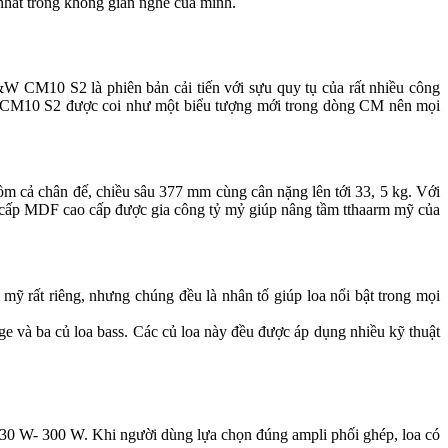
ất trong không gian nghe của mình.
CM10 S2 là phiên bản cải tiến với sựu quy tụ của rất nhiều công
ng CM10 S2 được coi như một biểu tượng mới trong dòng CM nên mọi
 cả chân đế, chiều sâu 377 mm cùng cân nặng lên tới 33, 5 kg. Với
o cấp MDF cao cấp được gia công tỷ mỷ giúp nâng tầm tthaarm mỹ của
 rất riêng, nhưng chúng đều là nhân tố giúp loa nổi bật trong mọi
e và ba củ loa bass. Các củ loa này đều được áp dụng nhiều kỹ thuật
 30 W- 300 W. Khi người dùng lựa chọn đúng ampli phối ghép, loa có