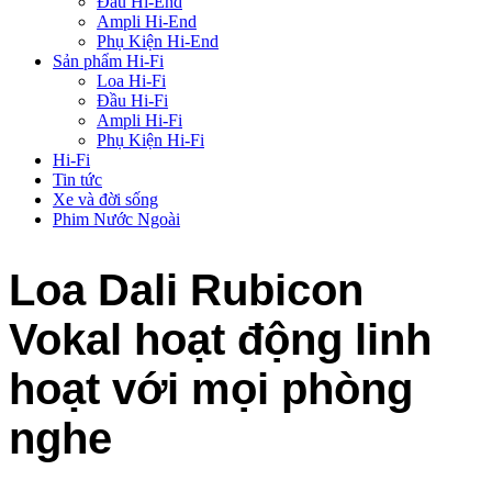
Đầu Hi-End
Ampli Hi-End
Phụ Kiện Hi-End
Sản phẩm Hi-Fi
Loa Hi-Fi
Đầu Hi-Fi
Ampli Hi-Fi
Phụ Kiện Hi-Fi
Hi-Fi
Tin tức
Xe và đời sống
Phim Nước Ngoài
Loa Dali Rubicon
Vokal hoạt động linh
hoạt với mọi phòng
nghe