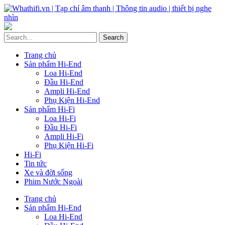
Trang chủ
Sản phẩm Hi-End
Loa Hi-End
Đầu Hi-End
Ampli Hi-End
Phụ Kiện Hi-End
Sản phẩm Hi-Fi
Loa Hi-Fi
Đầu Hi-Fi
Ampli Hi-Fi
Phụ Kiện Hi-Fi
Hi-Fi
Tin tức
Xe và đời sống
Phim Nước Ngoài
Trang chủ
Sản phẩm Hi-End
Loa Hi-End