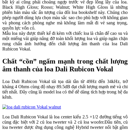
bất kỳ ai cũng phải choáng ngợp trước vẻ đẹp lỗng lẫy của loa.
Black High Gloss; Rosso; Walnut; White High Gloss là những
phiên bản màu sắc ấn tượng của đôi loa bookshelf này. Chúng cho
phép người dùng lựa chọn màu sắc sao cho phù hợp với không gian
và phong cách phòng nghe mà không làm mất đi vẻ sang trọng,
quyền lực vốn có.
Mẫu loa này được thiết kế đi kèm với chiếc loa là chân đế cao su và
một miếng vải giúp nâng đỡ toàn khối lượng loa và giúp ngăn chặn
rung chấn ảnh hưởng đến chất lượng âm thanh của loa Dali
Rubicon Vokal.
Chất “cồn” ngấm mạnh trong chất lượng
âm thanh của loa Dali Rubicon Vokal
Loa Dali Rubicon Vokal tái tọa dải tần từ 49Hz đến 34kHz, trở
kháng 4 Ohms cùng độ nhạy 89.5dB đạt chất lượng mạnh mẽ và chi
tiết nhất. Đây cũng là model loa có thể dễ dàng tích hợp trong hệ đa
kênh.
Loa Dali Rubicon Vokal là loa center kiểu 2.5 +1/2 đường tiếng vô
cùng đặc biệt với 2 củ loa tweeter và 2 củ loa woofer.Đầu tiên, củ
loa tweeter được ứng dụng công nghệ Hybrid tweeter nổi bật gồm