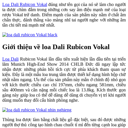
Loa Dali Rubicon Vokal
đúng như tên gọi của nó sẽ làm cho người
ta được chìm đắm trong những cơn say âm điệu mạnh mẽ của loại
rượu Vokal trứ danh. Điểm mạnh của sản phẩm này nằm ở chất âm
chân thực, đánh thẳng vào màng nhĩ tai người nghe với những âm
tần chi tiết mà mạnh mẽ nhất.
Giới thiệu về loa Dali Rubicon Vokal
Loa Dali
Rubicon Vokal lần đầu tiên xuất hiện lần đầu tiên tại triển
lãm Munich High-End Show 2014 CHLB Đức đã ngay lập tức
nhận được những phản hồi tích cực từ phía khách tham quan sự
kiện. Đây là một mẫu loa trung tâm được thiết kế dạng hình hộp chữ
nhật nằm ngang. Ưu thế của sản phẩm này mằn ở chính độ nhỏ gọn
với kích thước chiều cao chỉ 197mm, chiều ngang 581mm, chiều
sâu 400mm và cân nặng mỗi chiếc loa là 13.8kg. Kích thước gọn
gàng này giúp loa có thể dễ dàng dễ dàng di chuyển vị trí khi người
dùng muốn thay đổi cấu hình phòng nghe.
Thùng loa được làm bằng chất liệu gỗ đặc biệt, sau đó được những
người thợ thủ công tạo hình chau chuốt tỉ mỉ đến từng cạnh loa giúp