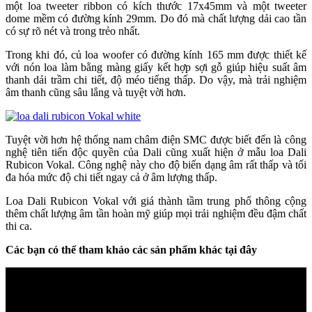
một loa tweeter ribbon có kích thước 17x45mm và một tweeter
dome mềm có đường kính 29mm. Do đó mà chất lượng dải cao tần
có sự rõ nét và trong trẻo nhất.
Trong khi đó, củ loa woofer có đường kính 165 mm được thiết kế
với nón loa làm bằng màng giấy kết hợp sợi gỗ giúp hiệu suất âm
thanh dải trầm chi tiết, độ méo tiếng thấp. Do vậy, mà trải nghiệm
âm thanh cũng sâu lắng và tuyệt vời hơn.
Tuyệt vời hơn hệ thống nam châm điện SMC được biết đến là công
nghệ tiên tiến độc quyền của Dali cũng xuất hiện ở mẫu loa Dali
Rubicon Vokal. Công nghệ này cho độ biến dạng âm rất thấp và tối
đa hóa mức độ chi tiết ngay cả ở âm lượng thấp.
Loa Dali Rubicon Vokal với giá thành tầm trung phổ thông cộng
thêm chất lượng âm tần hoàn mỹ giúp mọi trải nghiệm đều đậm chất
thi ca.
Các bạn có thể tham khảo các sản phẩm khác tại đây