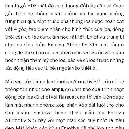
làm từ gỗ HDF mật độ cao, tương đối dày dặn và được
gắn trên hệ thống chân chống có tác dụng chống
rung hiệu quả. Mặt trước của thùng loa được hoàn cắt
vát 4 góc, tạo điểm nhấn cho hình thức của loa, đồng
thời còn có tác dụng âm học rất tốt. Emotiva trang bị
cho loa siêu trầm Emoiva Atirmotiv S15 một tấm ê
căng để che chắn củ loa phía trước và các ốc vít nhằm
hoàn thiện thẩm mỹ cho loa, bảo vệ củ loa trước những
tác động tiêu cực từ bên ngoài vào thiết bị.
Mặt sau của thùng loa Emotiva Airmotiv S15 còn có hệ
thống tản nhiệt cho ampli, để đảm bảo quá trình hoạt
động của loa dù chơi với tần suất cao thì vẫn luôn được
làm mát nhanh chóng, góp phần kéo dài tuổi thọ cho
sản phẩm. Emotiva hoàn thiện mẫu loa Emoiva
Atirmotiv S15 này với một màu sắc duy nhất là màu
đen. Mặt khác, các kỹ sư Emotiva đã phủ lớp sơn màu