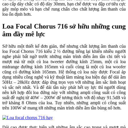
cao cấp dày chắc có độ dày 30mm, hạn chế được va đập cơ tiêu cực
gây móp méo và hạn chế rung chấn cho chất lượng âm thanh của
loa ổn định hơn.
Loa Focal Chorus 716 sở hữu những cung
âm đầy mê lực
Sở hữu một thiết kế đơn giản, thế nhưng chất lượng âm thanh của
loa Focal Chorus 716 kiểu 2 ½ đường tiếng lại khiến nhiều người
nghe phải bất ngờ trước những màn trình diễn âm tần chi tiết và
mượt mà từ một củ loa tweeter đường kính 25mm, một củ loa
midrange đường kính 165mm và cuối cùng là một củ loa woofer
cũng có đường kính 165mm. Hệ thống củ loa này được Focal áp
dụng nhiều công nghệ và kỹ thuật làm màng loa hiện đại để dải âm
50Hz – 28kHz được đáp ứng trọn vẹn với những âm sắc linh hoạt
và sắc nét nhất. Và để dải tần này phát hết uy lực thì người dùng
nên kết hợp đôi loa đứng này với những ampli công suất có công
suất đề nghị từ 40W – 200W để tương thích với độ nhạy 91.5dB và
trở kháng 8 Ohms của loa. Tuy nhiên, những ampli có công suất
trên 100W sẽ mang tới những màn trình diễn âm tần bùng nổ hơn.
Dải cao được thực hiện với những âm sắc cao trong và mượt mà