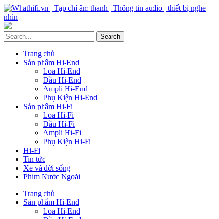
Trang chủ
Sản phẩm Hi-End
Loa Hi-End
Đầu Hi-End
Ampli Hi-End
Phụ Kiện Hi-End
Sản phẩm Hi-Fi
Loa Hi-Fi
Đầu Hi-Fi
Ampli Hi-Fi
Phụ Kiện Hi-Fi
Hi-Fi
Tin tức
Xe và đời sống
Phim Nước Ngoài
Trang chủ
Sản phẩm Hi-End
Loa Hi-End