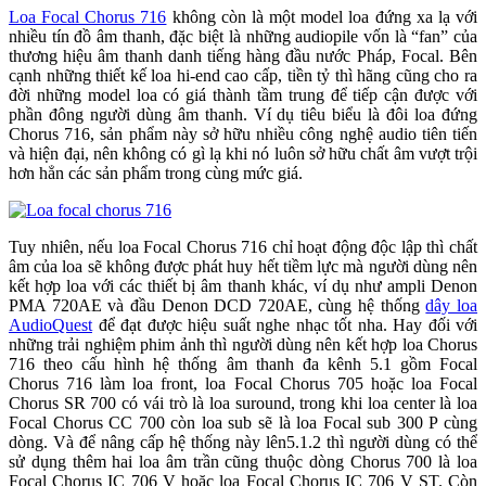
Loa Focal Chorus 716
không còn là một model loa đứng xa lạ với
nhiều tín đồ âm thanh, đặc biệt là những audiopile vốn là “fan” của
thương hiệu âm thanh danh tiếng hàng đầu nước Pháp, Focal. Bên
cạnh những thiết kế loa hi-end cao cấp, tiền tỷ thì hãng cũng cho ra
đời những model loa có giá thành tầm trung để tiếp cận được với
phần đông người dùng âm thanh. Ví dụ tiêu biểu là đôi loa đứng
Chorus 716, sản phẩm này sở hữu nhiều công nghệ audio tiên tiến
và hiện đại, nên không có gì lạ khi nó luôn sở hữu chất âm vượt trội
hơn hẳn các sản phẩm trong cùng mức giá.
Tuy nhiên, nếu loa Focal Chorus 716 chỉ hoạt động độc lập thì chất
âm của loa sẽ không được phát huy hết tiềm lực mà người dùng nên
kết hợp loa với các thiết bị âm thanh khác, ví dụ như ampli Denon
PMA 720AE và đầu Denon DCD 720AE, cùng hệ thống
dây loa
AudioQuest
để đạt được hiệu suất nghe nhạc tốt nha. Hay đối với
những trải nghiệm phim ảnh thì người dùng nên kết hợp loa Chorus
716 theo cấu hình hệ thống âm thanh đa kênh 5.1 gồm Focal
Chorus 716 làm loa front, loa Focal Chorus 705 hoặc loa Focal
Chorus SR 700 có vái trò là loa suround, trong khi loa center là loa
Focal Chorus CC 700 còn loa sub sẽ là loa Focal sub 300 P cùng
dòng. Và để nâng cấp hệ thống này lên5.1.2 thì người dùng có thể
sử dụng thêm hai loa âm trần cũng thuộc dòng Chorus 700 là loa
Focal Chorus IC 706 V hoặc loa Focal Chorus IC 706 V ST. Còn