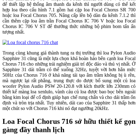
để thiết lập hệ thống âm thanh đa kênh thì người dùng có thể kết
hợp loa theo cấu hình 7.1 gồm hai cặp loa Focal Chorus SR 700
hoặc loa Focal Chorus 705. Nâng cấp lên bộ dàn đa kênh 7.1.2 thì
cần thêm cặp loa âm trần Focal Chorus IC 706 V hoặc loa Focal
Chorus IC 706 V ST để thưởng thức những bộ phim bom tấn ấn
tượng nhất.
Trong cùng khung giá thành tung ra thị trường thì loa Pylon Audio
Sapphire 31 cũng là một lựa chọn khá hoàn hảo bên cạnh loa Focal
Chorus 716 cho những trải nghiệm giải trí độc đáo và thú vị nhất. Ở
Sapphire 31 dải trầm có thể xuống 32Hz, tuyệt vời hơn hẳn mức
50Hz của Chorus 716 ở khả năng tái tạo âm trầm không bị ù rền,
mà ngược lại rất phẳng, trung thực do được bổ sung một củ loa
woofer Pylon Audio PSW 20-120.8 với kích thước lớn 230mm có
thiết kế màng loa xenlulo, vành cảu củ loa được bao bọc bên ngoài
bằng kim loại để cố định giúp hạn chế rung chấn và cho dải trầm ổn
định và tròn trịa nhất. Tuy nhiên, dải cao của Sapphire 31 thấp hơn
một chút so với Chorus 716 khi nó đạt ngưỡng 20kHz.
Loa Focal Chorus 716 sở hữu thiết kế gọn
gàng đầy thanh lịch