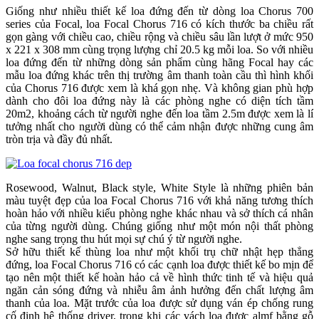
Giống như nhiều thiết kế loa đứng đến từ dòng loa Chorus 700
series của Focal, loa Focal Chorus 716 có kích thước ba chiều rất
gọn gàng với chiều cao, chiều rộng và chiều sâu lần lượt ở mức 950
x 221 x 308 mm cùng trọng lượng chỉ 20.5 kg mỗi loa. So với nhiều
loa đứng đến từ những dòng sản phẩm cùng hãng Focal hay các
mẫu loa đứng khác trên thị trường âm thanh toàn cầu thì hình khối
của Chorus 716 được xem là khá gọn nhẹ. Và không gian phù hợp
dành cho đôi loa đứng này là các phòng nghe có diện tích tầm
20m2, khoảng cách từ người nghe đến loa tầm 2.5m được xem là lí
tưởng nhất cho người dùng có thể cảm nhận được những cung âm
tròn trịa và đầy đủ nhất.
Rosewood, Walnut, Black style, White Style là những phiên bản
màu tuyệt đẹp của loa Focal Chorus 716 với khả năng tương thích
hoàn hảo với nhiều kiểu phòng nghe khác nhau và sở thích cá nhân
của từng người dùng. Chúng giống như một món nội thất phòng
nghe sang trọng thu hút mọi sự chú ý từ người nghe.
Sở hữu thiết kế thùng loa như một khối trụ chữ nhật hẹp thẳng
đứng, loa Focal Chorus 716 có các cạnh loa được thiết kế bo mịn để
tạo nên một thiết kế hoàn hảo cả về hình thức tinh tế và hiệu quả
ngăn cản sóng đứng và nhiễu âm ảnh hưởng đến chất lượng âm
thanh của loa. Mặt trước của loa được sử dụng ván ép chống rung
cố định hệ thống driver, trong khi các vách loa được almf bằng gỗ