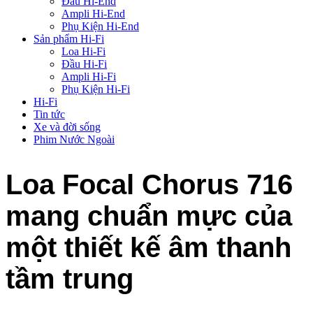
Đầu Hi-End
Ampli Hi-End
Phụ Kiện Hi-End
Sản phẩm Hi-Fi
Loa Hi-Fi
Đầu Hi-Fi
Ampli Hi-Fi
Phụ Kiện Hi-Fi
Hi-Fi
Tin tức
Xe và đời sống
Phim Nước Ngoài
Loa Focal Chorus 716
mang chuẩn mực của
một thiết kế âm thanh
tầm trung