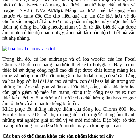
nhờ củ loa tweeter có màng loa được làm từ hợp chất nhôm và
magie TNV2 (TNV2 Al/Mg). Màng loa được thiết kế dạng vòm
ngược vô cùng độc đáo cho hiệu quả âm tần đặc biệt hơn về độ
chuẩn xác trong chất âm. Hơn nữa, phần màng loa này được thiết kế
thêm hệ thống loa bằng neodymium và lõi từ đặc biệt để đạt được
âm treble có tốc độ nhanh nhạy, âm chất đảm bảo độ chi tiết mà vẫn
rất nhẹ nhàng.
Trong khi đó, củ loa midrange và củ loa woofer của loa Focal
Chorus 716 đều có màng loa được thiết kế từ Polyglass. Đây là một
thiết kế sử dụng công nghệ cao để đạt được chất lượng màng loa
cứng và mỏng nhẹ để chất lượng âm thanh dải trung có sự cân bằng
và hòa hợp với hai dải âm cao và trầm, còn dải bass lại ấn tượng với
những âm sắc chắc gọn và ấm áp. Đặc biệt, cổng thấp phía trên loa
còn giúp giảm độ méo âm thanh, đồng thời cổng bass reflex ược
thiết kế chếch xuống dưới mặt trước cho chất lượng âm bass có góc
âm tốt hơn và âm thanh không bị ù rền.
Khắc phục tốt những nhược điểm của dòng loa Chorus 800, loa
Focal Chorus 716 hứa hẹn mang đến cho người dùng âm thanh
những trải nghiệm giải trí thú vị và mới mẻ nhất. Đặc biệt, số tiền
mà người dùng bỏ ra để sở hữu model này lại không quá cao.
Các bạn có thể tham khảo các sản phẩm khác tại đây