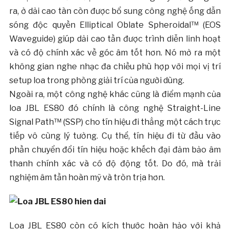
ra, ở dải cao tàn còn được bổ sung công nghệ ống dẫn
sóng độc quyền Elliptical Oblate Spheroidal™ (EOS
Waveguide) giúp dải cao tần được trình diễn linh hoạt
và có độ chính xác về góc âm tốt hơn. Nó mở ra một
không gian nghe nhạc đa chiều phù hợp với mọi vị trí
setup loa trong phòng giải trí của người dùng.
Ngoài ra, một công nghệ khác cũng là điểm mạnh của
loa JBL ES80 đó chính là công nghệ Straight-Line
Signal Path™ (SSP) cho tín hiệu đi thẳng một cách trực
tiếp vô cùng lý tưởng. Cụ thể, tín hiệu đi từ đầu vào
phần chuyển đổi tín hiệu hoặc khếch đại đảm bảo âm
thanh chính xác và có độ động tốt. Do đó, mà trải
nghiệm âm tần hoàn mỹ và tròn trịa hơn.
Loa JBL ES80 còn có kích thước hoàn hảo với khả