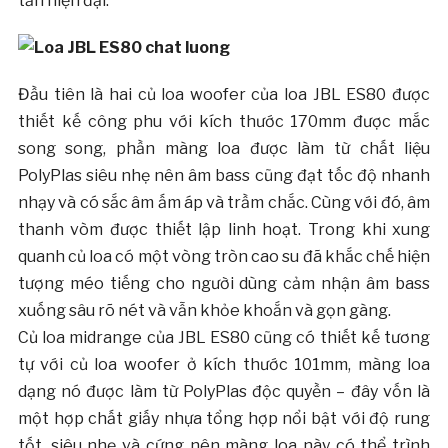
tần hiện đại.
Đầu tiên là hai củ loa woofer của loa JBL ES80 được
thiết kế công phu với kích thước 170mm được mắc
song song, phần màng loa được làm từ chất liệu
PolyPlas siêu nhẹ nên âm bass cũng đạt tốc độ nhanh
nhạy và có sắc âm ấm áp và trầm chắc. Cùng với đó, âm
thanh vòm được thiết lập linh hoạt. Trong khi xung
quanh củ loa có một vòng tròn cao su đã khắc chế hiện
tượng méo tiếng cho người dùng cảm nhận âm bass
xuống sâu rõ nét và vẫn khỏe khoắn và gọn gàng.
Củ loa midrange của JBL ES80 cũng có thiết kế tương
tự với củ loa woofer ở kích thước 101mm, màng loa
dạng nó được làm từ PolyPlas độc quyền – đây vốn là
một hợp chất giấy nhựa tổng hợp nổi bật với độ rung
tốt, siêu nhẹ và cứng nên màng loa này có thể trình