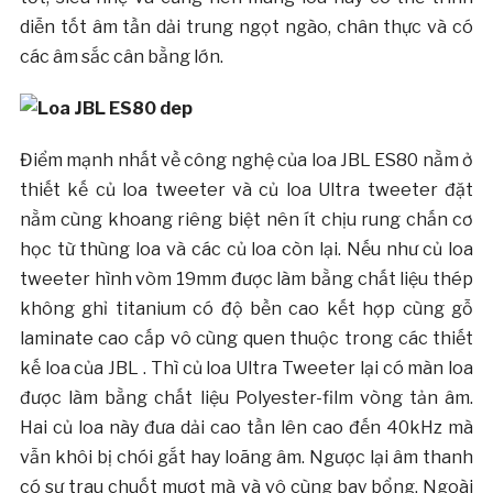
diễn tốt âm tần dải trung ngọt ngào, chân thực và có
các âm sắc cân bằng lớn.
Điểm mạnh nhất về công nghệ của loa JBL ES80 nằm ở
thiết kế củ loa tweeter và củ loa Ultra tweeter đặt
nằm cùng khoang riêng biệt nên ít chịu rung chấn cơ
học từ thùng loa và các củ loa còn lại. Nếu như củ loa
tweeter hình vòm 19mm được làm bằng chất liệu thép
không ghỉ titanium có độ bền cao kết hợp cùng gỗ
laminate cao cấp vô cùng quen thuộc trong các thiết
kế loa của JBL . Thì củ loa Ultra Tweeter lại có màn loa
được làm bằng chất liệu Polyester-film vòng tản âm.
Hai củ loa này đưa dải cao tần lên cao đến 40kHz mà
vẫn khôi bị chói gắt hay loãng âm. Ngược lại âm thanh
có sự trau chuốt mượt mà và vô cùng bay bổng. Ngoài