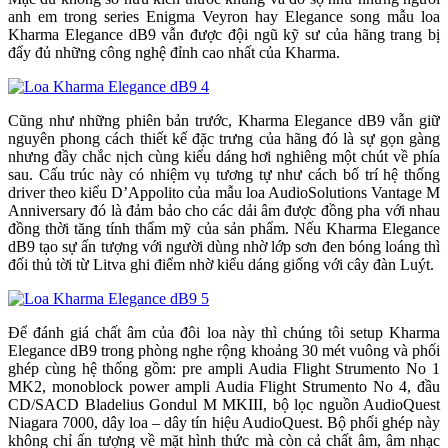
anh em trong series Enigma Veyron hay Elegance song mẫu loa
Kharma Elegance dB9 vẫn được đội ngũ kỹ sư của hãng trang bị
đẩy đủ những công nghệ đỉnh cao nhất của Kharma.
Cũng như những phiên bản trước, Kharma Elegance dB9 vẫn giữ
nguyên phong cách thiết kế đặc trưng của hãng đó là sự gọn gàng
nhưng đầy chắc nịch cùng kiểu dáng hơi nghiêng một chút về phía
sau. Cấu trúc này có nhiệm vụ tương tự như cách bố trí hệ thống
driver theo kiểu D’Appolito của mẫu loa AudioSolutions Vantage M
Anniversary đó là đảm bảo cho các dải âm được đồng pha với nhau
đồng thời tăng tính thẩm mỹ của sản phẩm. Nếu Kharma Elegance
dB9 tạo sự ấn tượng với người dùng nhờ lớp sơn đen bóng loáng thì
đối thủ tời từ Litva ghi điểm nhờ kiểu dáng giống với cây đàn Luýt.
Để đánh giá chất âm của đôi loa này thì chúng tôi setup Kharma
Elegance dB9 trong phòng nghe rộng khoảng 30 mét vuông và phối
ghép cùng hệ thống gồm: pre ampli Audia Flight Strumento No 1
MK2, monoblock power ampli Audia Flight Strumento No 4, đầu
CD/SACD Bladelius Gondul M MKIII, bộ lọc nguồn AudioQuest
Niagara 7000, dây loa – dây tín hiệu AudioQuest. Bộ phối ghép này
không chỉ ấn tượng về mặt hình thức mà còn cả chất âm, âm nhạc