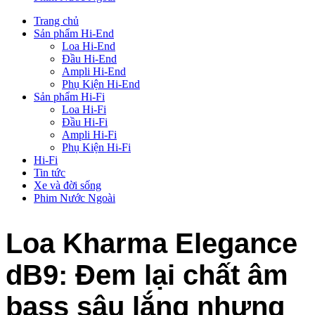
Trang chủ
Sản phẩm Hi-End
Loa Hi-End
Đầu Hi-End
Ampli Hi-End
Phụ Kiện Hi-End
Sản phẩm Hi-Fi
Loa Hi-Fi
Đầu Hi-Fi
Ampli Hi-Fi
Phụ Kiện Hi-Fi
Hi-Fi
Tin tức
Xe và đời sống
Phim Nước Ngoài
Loa Kharma Elegance
dB9: Đem lại chất âm
bass sâu lắng nhưng