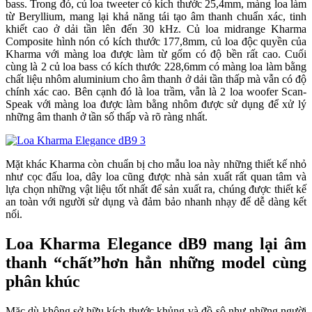
bass. Trong đó, củ loa tweeter có kích thước 25,4mm, màng loa làm
từ Beryllium, mang lại khả năng tái tạo âm thanh chuẩn xác, tinh
khiết cao ở dải tần lên đến 30 kHz. Củ loa midrange Kharma
Composite hình nón có kích thước 177,8mm, củ loa độc quyền của
Kharma với màng loa được làm từ gốm có độ bền rất cao. Cuối
cùng là 2 củ loa bass có kích thước 228,6mm có màng loa làm bằng
chất liệu nhôm aluminium cho âm thanh ở dải tần thấp mà vẫn có độ
chính xác cao. Bên cạnh đó là loa trầm, vẫn là 2 loa woofer Scan-
Speak với màng loa được làm bằng nhôm được sử dụng để xử lý
những âm thanh ở tần số thấp và rõ ràng nhất.
Mặt khác Kharma còn chuẩn bị cho mẫu loa này những thiết kế nhỏ
như cọc đấu loa, dây loa cũng được nhà sản xuất rất quan tâm và
lựa chọn những vật liệu tốt nhất để sản xuất ra, chúng được thiết kế
an toàn với người sử dụng và đảm bảo nhanh nhạy để dễ dàng kết
nối.
Loa Kharma Elegance dB9 mang lại âm
thanh “chất”hơn hẳn những model cùng
phân khúc
Mặc dù không sở hữu kích thước khủng và đồ sộ như những người