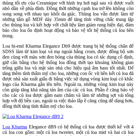
thùng tối ưu của Ceramique với hình trụ hơi ngả sau và được vuốt
nhỏ dần về phía đỉnh. Đồng thời những cạnh loa trở lên không còn
song song với nhau tạo khối đa giác. Thùng loa vẫn được làm từ
những tấm gỗ MDF dày 35mm để tăng tính vững chắc trung lập
cho thùng loa và kết hợp với chất liệu làm giảm rung hiện đại, đảm
bảo cho loa ổn định hoạt động và bảo vệ tốt hệ thống củ loa bên
trong.
Loa hi-end Kharma Elegance Db9 được trang bị hệ thống chân đế
SDSS làm từ kim loại và mạ ngoài bằng crom, được đồng bộ sơn
đen cùng với màu sơn đen bóng của thùng loa có tác dụng cố định,
giữ cân bằng cho hệ thống loa đồng thời tạo khoảng không gian
trống giữa loa và mặt sàn nhà cho hiệu quả âm bass tốt nhất. Để
tăng thêm tính thẩm mỹ cho loa, những con ốc vít liên kết củ loa đã
được nhà sản xuất giấu đi bằng việc sử dụng vòng kim loại có khắc
logo của Kharma gắn lên trên. Ngoài ra, những vòng kim loại này
còn giúp tăng khả năng tán âm của các củ loa. Phần ê căng bảo vệ
cho các củ loa được gắm nam châm và làm từ những sợi vải tổng
hợp với độ bền cao, ngoài ra việc tháo lắp ê căng cũng dễ dàng hơn,
đồng thời tăng tính thẩm mỹ cho loa.
Loa Kharma
Elegance dB9 có hệ thống củ loa được thiết kế với 4
củ loa con gồm: một củ loa tweeter, một củ loa mid và hai củ loa