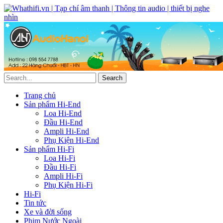
Trang chủ
Sản phẩm Hi-End
Loa Hi-End
Đầu Hi-End
Ampli Hi-End
Phụ Kiện Hi-End
Sản phẩm Hi-Fi
Loa Hi-Fi
Đầu Hi-Fi
Ampli Hi-Fi
Phụ Kiện Hi-Fi
Hi-Fi
Tin tức
Xe và đời sống
Phim Nước Ngoài