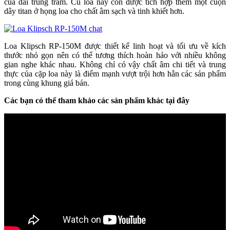
của dải trung trầm. Củ loa này còn được tích hợp thêm một cuộn
dây titan ở họng loa cho chất âm sạch và tinh khiết hơn.
Loa Klipsch RP-150M được thiết kế linh hoạt và tối ưu về kích
thước nhỏ gọn nên có thể tương thích hoàn hảo với nhiều không
gian nghe khác nhau. Không chỉ có vậy chất âm chi tiết và trung
thực của cặp loa này là điểm mạnh vượt trội hơn hẳn các sản phẩm
trong cùng khung giá bán.
Các bạn có thể tham khảo các sản phẩm khác tại đây