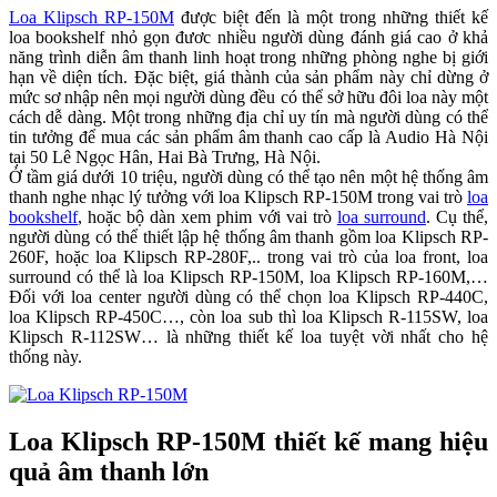
Loa Klipsch RP-150M
được biệt đến là một trong những thiết kế
loa bookshelf nhỏ gọn đươc nhiều người dùng đánh giá cao ở khả
năng trình diễn âm thanh linh hoạt trong những phòng nghe bị giới
hạn về diện tích. Đặc biệt, giá thành của sản phẩm này chỉ dừng ở
mức sơ nhập nên mọi người dùng đều có thể sở hữu đôi loa này một
cách dễ dàng. Một trong những địa chỉ uy tín mà người dùng có thể
tin tưởng để mua các sản phẩm âm thanh cao cấp là Audio Hà Nội
tại 50 Lê Ngọc Hân, Hai Bà Trưng, Hà Nội.
Ở tầm giá dưới 10 triệu, người dùng có thể tạo nên một hệ thống âm
thanh nghe nhạc lý tưởng với loa Klipsch RP-150M trong vai trò
loa
bookshelf
, hoặc bộ dàn xem phim với vai trò
loa surround
. Cụ thể,
người dùng có thể thiết lập hệ thống âm thanh gồm loa Klipsch RP-
260F, hoặc loa Klipsch RP-280F,.. trong vai trò của loa front, loa
surround có thể là loa Klipsch RP-150M, loa Klipsch RP-160M,…
Đối với loa center người dùng có thể chọn loa Klipsch RP-440C,
loa Klipsch RP-450C…, còn loa sub thì loa Klipsch R-115SW, loa
Klipsch R-112SW… là những thiết kế loa tuyệt vời nhất cho hệ
thống này.
Loa Klipsch RP-150M thiết kế mang hiệu
quả âm thanh lớn