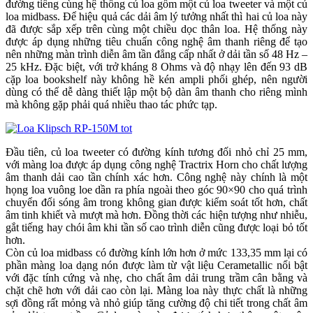
đường tiếng cùng hệ thống củ loa gồm một củ loa tweeter và một củ
loa midbass. Để hiệu quả các dải âm lý tưởng nhất thì hai củ loa này
đã được sắp xếp trên cùng một chiều dọc thân loa. Hệ thống này
được áp dụng những tiêu chuẩn công nghệ âm thanh riêng để tạo
nên những màn trình diễn âm tần đẳng cấp nhất ở dải tần số 48 Hz –
25 kHz. Đặc biệt, với trở kháng 8 Ohms và độ nhạy lên đến 93 dB
cặp loa bookshelf này không hề kén ampli phối ghép, nên người
dùng có thể dễ dàng thiết lập một bộ dàn âm thanh cho riêng mình
mà không gặp phải quá nhiều thao tác phức tạp.
Đầu tiên, củ loa tweeter có đường kính tương đối nhỏ chỉ 25 mm,
với màng loa được áp dụng công nghệ Tractrix Horn cho chất lượng
âm thanh dải cao tần chính xác hơn. Công nghệ này chính là một
họng loa vuông loe dần ra phía ngoài theo góc 90×90 cho quá trình
chuyển đổi sóng âm trong không gian được kiểm soát tốt hơn, chất
âm tinh khiết và mượt mà hơn. Đồng thời các hiện tượng như nhiễu,
gắt tiếng hay chói âm khi tần số cao trình diễn cũng được loại bỏ tốt
hơn.
Còn củ loa midbass có đường kính lớn hơn ở mức 133,35 mm lại có
phần màng loa dạng nón được làm từ vật liệu Cerametallic nổi bật
với đặc tính cứng và nhẹ, cho chất âm dải trung trầm cân bằng và
chặt chẽ hơn với dải cao còn lại. Màng loa này thực chất là những
sợi đồng rất mỏng và nhỏ giúp tăng cường độ chi tiết trong chất âm