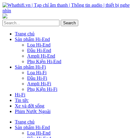
Trang chủ
Sản phẩm Hi-End
Loa Hi-End
Đầu Hi-End
Ampli Hi-End
Phụ Kiện Hi-End
Sản phẩm Hi-Fi
Loa Hi-Fi
Đầu Hi-Fi
Ampli Hi-Fi
Phụ Kiện Hi-Fi
Hi-Fi
Tin tức
Xe và đời sống
Phim Nước Ngoài
Trang chủ
Sản phẩm Hi-End
Loa Hi-End