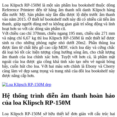
Loa Klipsch RP-150M là một sản phẩm loa bookshelf thuộc dòng
Reference Primiere đến từ hãng âm thanh nổi danh Klipsch hàng
đầu nước Mỹ. Sản phẩm này lần đầu được lộ diện trước âm thanh
vào năm 2015. Ở thiết kế bookshelf mới này đã có nhiều cải tiến âm
thanh, giúp người dùng mở ra không gian giải trí sống động và linh
hoạt hơn so với các dòng sản phẩm cũ.
Với chiều cao chỉ 370mm, chiều ngang 195 mm, chiều sâu 271 mm
và nặng chỉ 6,67 kg thì loa Klipsch RP-150M là một thiết kế được
sinh ra cho những phòng nghe nhỏ dưới 20m2. Phần thùng loa
được làm từ chất liệu gỗ cao cấp MDF, vách loa dày và cứng chắc
đã loại bỏ tốt các hiện tượng cộng hưởng sóng âm, cho chất lượng
âm thanh của loa chính xác hơn. Tuyệt vời hơn cả, là phầm mặt
ngoài của loa được gia công khá tinh xảo tạo nên vẻ ngoài bóng
bẩy, cuốn hút cho loa. Với hai màu sơn chính là Ebony và Cherry
càng làm vẻ đẹp sang trọng và trang nhã của đôi loa bookshelf này
được nâng cấp hơn.
Hệ thống trình diễn âm thanh hoàn hảo
của loa Klipsch RP-150M
Loa Klipsch RP-150M sở hữu thiết kế đơn giản với cấu trúc hai