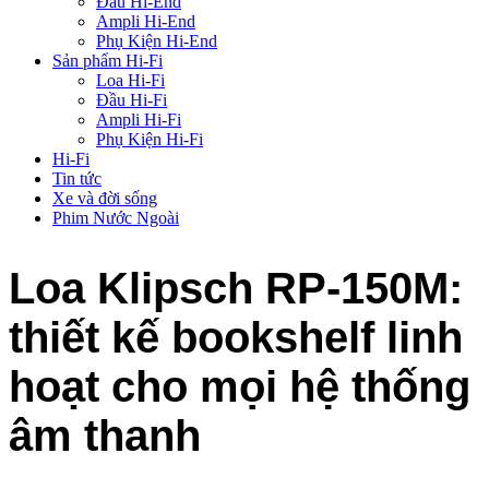
Đầu Hi-End
Ampli Hi-End
Phụ Kiện Hi-End
Sản phẩm Hi-Fi
Loa Hi-Fi
Đầu Hi-Fi
Ampli Hi-Fi
Phụ Kiện Hi-Fi
Hi-Fi
Tin tức
Xe và đời sống
Phim Nước Ngoài
Loa Klipsch RP-150M:
thiết kế bookshelf linh
hoạt cho mọi hệ thống
âm thanh