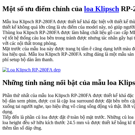
Một số ưu điểm chính của
loa Klipsch
RP-
Mẫu loa Klipsch RP-280FA được thiết kế khá đặc biệt với thiết kế thù
thiết kế không quá lớn cũng là ưu điểm của model này, nó giúp người
Thùng loa Klipsch RP-280FA được làm bằng chất liệu gỗ cao cấp MDF
vệ tốt hệ thống cảu loa bên trong tránh được nhưng tác nhân gây
với các nội thất trong phòng.
Mặt trước của mẫu loa này được trang bị tấm ê căng dạng lưới màu
loa hiệu quả. Mẫu loa Klipsch RP-280FA xứng đáng là một mẫu sản phâ
phí setup bộ dàn âm thanh.
Những tính năng nổi bật của mẫu loa Kl
Phần thứ nhất của mẫu loa Klipsch RP-280FA được thiết kế khá đặc b
bộ dàn xem phim, được coi là cặp loa surround được đặt bên trên cặ
xuống tai người nghe, tạo hiệu ứng vô cùng sống động và thật. Bởi 
dụng.
Tiếp đến là phần củ loa được đặt ở toàn bộ mặt trước. Những củ loa nà
loa height đều sở hữu kích thước 24.5 mm và được thiết kế bằng kĩ t
thêm tần số đáp ứng.