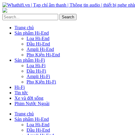
Trang chủ
Sản phẩm Hi-End
Loa Hi-End
Đầu Hi-End
Ampli Hi-End
Phụ Kiện Hi-End
Sản phẩm Hi-Fi
Loa Hi-Fi
Đầu Hi-Fi
Ampli Hi-Fi
Phụ Kiện Hi-Fi
Hi-Fi
Tin tức
Xe và đời sống
Phim Nước Ngoài
Trang chủ
Sản phẩm Hi-End
Loa Hi-End
Đầu Hi-End