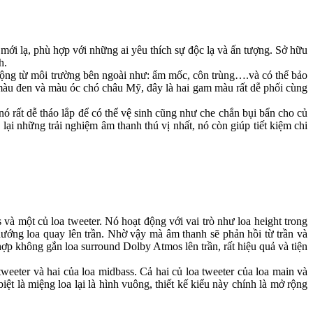
i lạ, phù hợp với những ai yêu thích sự độc lạ và ấn tượng. Sở hữu
h.
 từ môi trường bên ngoài như: ẩm mốc, côn trùng….và có thể bảo
FA có màu đen và màu óc chó châu Mỹ, đây là hai gam màu rất dễ phối cùng
ất dễ tháo lắp để có thể vệ sinh cũng như che chắn bụi bẩn cho củ
 những trải nghiệm âm thanh thú vị nhất, nó còn giúp tiết kiệm chi
 một củ loa tweeter. Nó hoạt động với vai trò như loa height trong
ướng loa quay lên trần. Nhờ vậy mà âm thanh sẽ phản hồi từ trần và
p không gắn loa surround Dolby Atmos lên trần, rất hiệu quả và tiện
ter và hai của loa midbass. Cả hai củ loa tweeter của loa main và
 là miệng loa lại là hình vuông, thiết kế kiểu này chính là mở rộng