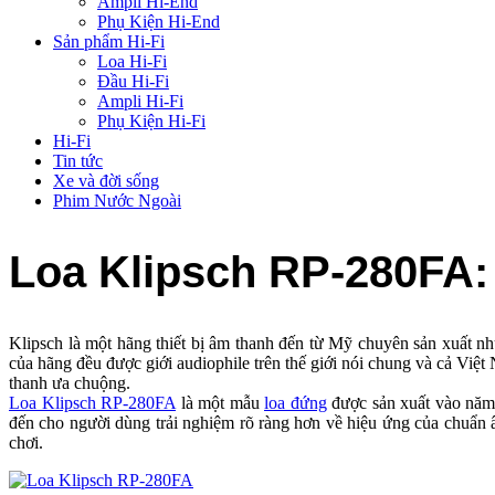
Ampli Hi-End
Phụ Kiện Hi-End
Sản phẩm Hi-Fi
Loa Hi-Fi
Đầu Hi-Fi
Ampli Hi-Fi
Phụ Kiện Hi-Fi
Hi-Fi
Tin tức
Xe và đời sống
Phim Nước Ngoài
Loa Klipsch RP-280FA: Châ
Klipsch là một hãng thiết bị âm thanh đến từ Mỹ chuyên sản xuấ
của hãng đều được giới audiophile trên thế giới nói chung và cả Viê
thanh ưa chuộng.
Loa Klipsch RP-280FA
là một mẫu
loa đứng
được sản xuất vào năm 2
đến cho người dùng trải nghiệm rõ ràng hơn về hiệu ứng của chuẩn âm 
chơi.