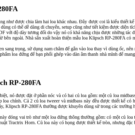
280FA
ng như được chia làm hai loa khác nhau. Đây được coi là kiểu thiết kế mớ
 dùng có thể dễ dàng di chuyển, setup cũng như tiết kiệm được diện tíc
 với độ dày tương đối do vậy nó có khả năng chịu được những tác động
 hại từ bên ngoài. Nhà sẩn xuất hoàn thiện mẫu loa Klipsch RP-280
 đen sang trọng, sử dụng nam châm để gắn vào loa thay vì dùng ốc, nên nó r
̉m loa đứng để bạn phối ghép vào dàn âm thanh nhà mình để mang lại
ipsch RP-280FA
iệt, nó được đặt ở phần nóc và có hai củ loa gồm: một củ loa midbass và
p loa chính. Cả 2 củ loa tweeer và midbass này đều được thiết kế có h
vậy, Klipsch RP-280FA thường được khuyên dùng sử trong các trường hợ
y đóng vai trò như một loa đứng thông thường gồm: có một củ loa twee
huật Tractrix Horn. Củ loa này có họng được thiết kế tròn, nhưng đặc biệt