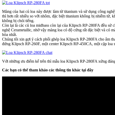
Màng của hai củ loa này được làm từ titanium và sử dụng công nghệ 
thì hơn rất nhiều so với nhôm, đặc biệt titanium không bị nhiễm từ, khôn
không bị chói tiếng.
Còn lại là các củ loa midbass còn lại của Klipsch RP-280FA đều sử ch
nghệ Cerametallic, nhờ vậy màng loa có độ cứng rất đặc biệt và có màu 
hòa nhất.
Chúng tôi xin gợi ý cách phối ghép loa Klipsch RP-280FA cho âm tha
đứng Klipsch RP-260F, một center Klipsch RP-450CA, một cặp loa
Với những ưu điểm kể trên thì mẫu loa Klipsch RP-280FA xứng đáng để
Các bạn có thể tham khảo các thông tin khác tại đây