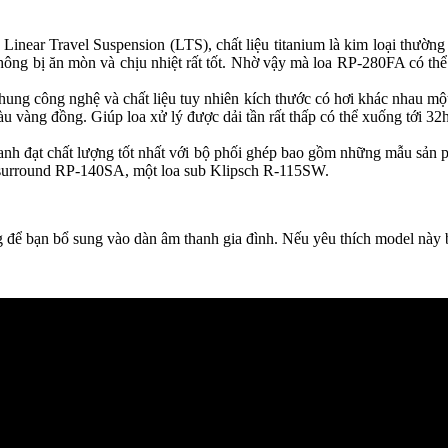
Linear Travel Suspension (LTS), chất liệu titanium là kim loại thư
g bị ăn mòn và chịu nhiệt rất tốt. Nhờ vậy mà loa RP-280FA có thể đá
ung công nghệ và chất liệu tuy nhiên kích thước có hơi khác nhau một 
vàng đồng. Giúp loa xử lý được dải tần rất thấp có thể xuống tới 32hz 
nh đạt chất lượng tốt nhất với bộ phối ghép bao gồm những mẫu sả
 surround RP-140SA, một loa sub Klipsch R-115SW.
 bạn bổ sung vào dàn âm thanh gia đình. Nếu yêu thích model này bạn 