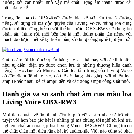
hưởng bởi can nhiễu nhờ vậy mà chất lượng âm thanh được cải
thiện đáng kể.
Trong đó, loa cột OBX-RW3 được thiết kế với cấu trúc 2 đường
tiếng, sử dụng củ loa độc quyền của Living Voice, thùng loa cũng
được cải tiến đáng kể so với thế hệ trước. OBX-RW3 sử dụng bộ
phân tần thùng rời, mỗi bên loa là một thùng phân tần riêng với
mạch đã được thiết kế lại hoàn toàn, sử dụng công nghệ tụ điện mới.
Cuộn cảm lõi khí được quấn bằng tay tại nhà máy với các linh kiện
như tụ điện, điện trở được chọn lựa từ những thương hiệu danh
tiếng là Hovland và Musicap. Các loa tầm trung của Living Voice
có đặc điểm độ nhạy cao, có thể dễ dàng phối ghép với nhiều loại
ampli khác nhau, kể cả ampli đền và các dòng ampli công suất nhỏ.
Đánh giá và so sánh chất âm của mẫu loa
Living Voice OBX-RW3
Mọi tiêu chuẩn về âm thanh đều bị phá vỡ và âm nhạc sẽ trở nên
tuyệt vời hơn bao giờ hết là những gì mà chúng tôi nghĩ tới khi trải
nghiệm chất âm của cặp loa Living Voice OBX-RW3. Chúng tôi có
thể chắc chắn một điều rằng bất kỳ audiophile Việt nào cũng sẽ phải