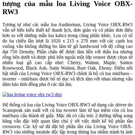
tượng của mẫu loa Living Voice OBX-
RW3
Tương tự như các mẫu loa Auditorium, Living Voice OBX-RW3
vẫn sở hữu kiểu thiết kế thanh lịch, đơn giản và có phần đơn điệu
hơn so với những mẫu loa kahcs trong cùng phân khúc. Loa có số
đo ba chiều lần lượt là 1020 x 215 x 270 mm với các cạnh loa
vuông vắn không đường bo làm từ gỗ hardwood với độ cứng cao
đạt 750 Density. Phần chân đế được làm liền với thân loa nhưng
rỗng bên dưới và được phủ bên ngoài một lớp veneer được chọn từ
nhiều loại gỗ cao cấp như: Cherry, Walnut, Maple, Santos
Rosewood, Black Ash, Satin Walnut, Burr Oak, Ebony. Điểm nổi
bật nhất của Living Voice OBX-RW3 chính là bộ củ loa mid/bass –
tweeter – mid/bass được bố trí dọc và lệch tâm với nhau nhưng vẫn
đảm bảo tính đồng pha ở các dải âm.
Hệ thống củ loa của Living Voice OBX-RW3 sử dụng các driver do
Scanspeak sản xuất với củ loa tweeter làm từ lụa mềm còn củ loa
mid/bass cấu thành từ giấy. Mặc dù có cấu trúc 2 đường tiếng song
hãng vẫn đặc biệt quan tâm chú ý tới việc thiết kế bộ phân tần
crossover. Các kỹ sư đã đặt bộ phân tần của Living Voice OBX-
RW3 vào những module độc lập trong thùng loa nhằm tránh bị ảnh