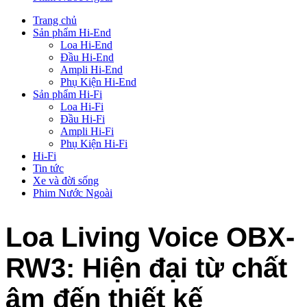
Trang chủ
Sản phẩm Hi-End
Loa Hi-End
Đầu Hi-End
Ampli Hi-End
Phụ Kiện Hi-End
Sản phẩm Hi-Fi
Loa Hi-Fi
Đầu Hi-Fi
Ampli Hi-Fi
Phụ Kiện Hi-Fi
Hi-Fi
Tin tức
Xe và đời sống
Phim Nước Ngoài
Loa Living Voice OBX-
RW3: Hiện đại từ chất
âm đến thiết kế