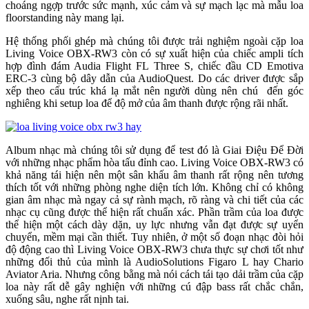
choáng ngợp trước sức mạnh, xúc cảm và sự mạch lạc mà mẫu loa
floorstanding này mang lại.
Hệ thống phối ghép mà chúng tôi được trải nghiệm ngoài cặp loa
Living Voice OBX-RW3 còn có sự xuất hiện của chiếc ampli tích
hợp đình đám Audia Flight FL Three S, chiếc đầu CD Emotiva
ERC-3 cùng bộ dây dẫn của AudioQuest. Do các driver được sắp
xếp theo cấu trúc khá lạ mắt nên người dùng nên chú ‎ đến góc
nghiêng khi setup loa để độ mở của âm thanh được rộng rãi nhất.
Album nhạc mà chúng tôi sử dụng để test đó là Giai Điệu Để Đời
với những nhạc phẩm hòa tấu đỉnh cao. Living Voice OBX-RW3 có
khả năng tái hiện nên một sân khấu âm thanh rất rộng nên tương
thích tốt với những phòng nghe diện tích lớn. Không chỉ có không
gian âm nhạc mà ngay cả sự rành mạch, rõ ràng và chi tiết của các
nhạc cụ cũng được thể hiện rất chuẩn xác. Phần trầm của loa được
thể hiện một cách dày dặn, uy lực nhưng vẫn đạt được sự uyển
chuyển, mềm mại cần thiết. Tuy nhiên, ở một số đoạn nhạc đòi hỏi
độ động cao thì Living Voice OBX-RW3 chưa thực sự chơi tốt như
những đối thủ của mình là AudioSolutions Figaro L hay Chario
Aviator Aria. Nhưng công bằng mà nói cách tái tạo dải trầm của cặp
loa này rất dễ gây nghiện với những cú đập bass rất chắc chắn,
xuống sâu, nghe rất nịnh tai.