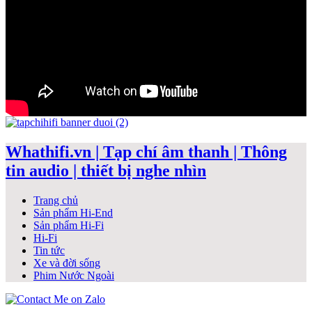
Whathifi.vn | Tạp chí âm thanh | Thông
tin audio | thiết bị nghe nhìn
Trang chủ
Sản phẩm Hi-End
Sản phẩm Hi-Fi
Hi-Fi
Tin tức
Xe và đời sống
Phim Nước Ngoài