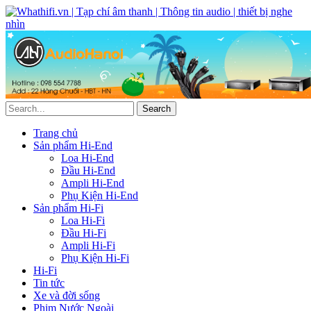
Trang chủ
Sản phẩm Hi-End
Loa Hi-End
Đầu Hi-End
Ampli Hi-End
Phụ Kiện Hi-End
Sản phẩm Hi-Fi
Loa Hi-Fi
Đầu Hi-Fi
Ampli Hi-Fi
Phụ Kiện Hi-Fi
Hi-Fi
Tin tức
Xe và đời sống
Phim Nước Ngoài