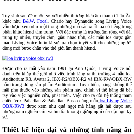
Tuy sinh sau đẻ muộn so với nhiều thương hiệu âm thanh Châu Âu
khác như
B&W
,
Focal
, Chario hay Dynaudio song Living Voice
vẫn được xem như một trong những nhà sản xuất loa có tiếng trong
phân khúc hiend tầm trung. Với đặc trưng là trường âm rộng với dải
trung tự nhiên, truyền cảm, giàu nhạc tính, các mẫu loa được gắn
mác Living Voice luôn là sự lựa chọn tuyệt vời cho những người
dùng mới bước chân vào thế giới âm thanh hiend.
Được cho ra mắt vào năm 1991 tại Anh Quốc, Living Voice nổi
danh trên khắp thế giới nhờ việc trình làng ra thị trường 4 mẫu loa
Auditorium R3, Avatar 2, IBX-R2/OBX-R2 và IBX-RW/OBX-RW
nằm trong dòng sản phẩm Auditorium. Tuy nhiên, hãng không thể
mãi phụ thuộc vào những sản phẩm này, chính vì thế hãng đã bắt
tay vào việc nghiên cứu, phát triển. Việc cho ra đời hệ thống tham
chiếu Vox Palladian & Palladian Basso cùng mẫu
loa Living Voice
OBX-RW3
được xem như quả ngọt mà hãng gặt hái được sau
những năm nghiên cứu và tìm tòi không ngừng nghỉ của đội ngũ kỹ
sư.
Thiết kế hiện đại và những tính năng ấn