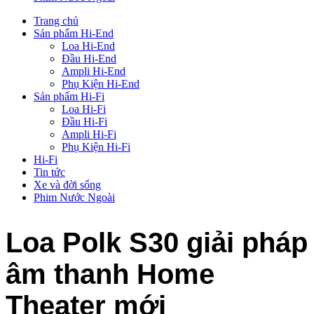
Trang chủ
Sản phẩm Hi-End
Loa Hi-End
Đầu Hi-End
Ampli Hi-End
Phụ Kiện Hi-End
Sản phẩm Hi-Fi
Loa Hi-Fi
Đầu Hi-Fi
Ampli Hi-Fi
Phụ Kiện Hi-Fi
Hi-Fi
Tin tức
Xe và đời sống
Phim Nước Ngoài
Loa Polk S30 giải pháp
âm thanh Home
Theater mới