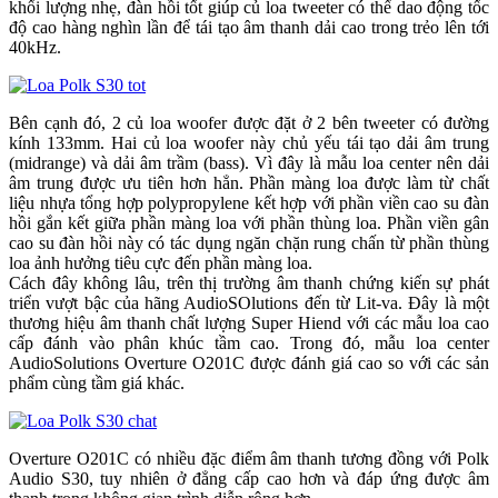
khối lượng nhẹ, đàn hồi tốt giúp củ loa tweeter có thể dao động tốc
độ cao hàng nghìn lần để tái tạo âm thanh dải cao trong trẻo lên tới
40kHz.
Bên cạnh đó, 2 củ loa woofer được đặt ở 2 bên tweeter có đường
kính 133mm. Hai củ loa woofer này chủ yếu tái tạo dải âm trung
(midrange) và dải âm trầm (bass). Vì đây là mẫu loa center nên dải
âm trung được ưu tiên hơn hẳn. Phần màng loa được làm từ chất
liệu nhựa tổng hợp polypropylene kết hợp với phần viền cao su đàn
hồi gắn kết giữa phần màng loa với phần thùng loa. Phần viền gân
cao su đàn hồi này có tác dụng ngăn chặn rung chấn từ phần thùng
loa ảnh hưởng tiêu cực đến phần màng loa.
Cách đây không lâu, trên thị trường âm thanh chứng kiến sự phát
triển vượt bậc của hãng AudioSOlutions đến từ Lit-va. Đây là một
thương hiệu âm thanh chất lượng Super Hiend với các mẫu loa cao
cấp đánh vào phân khúc tầm cao. Trong đó, mẫu loa center
AudioSolutions Overture O201C được đánh giá cao so với các sản
phẩm cùng tầm giá khác.
Overture O201C có nhiều đặc điểm âm thanh tương đồng với Polk
Audio S30, tuy nhiên ở đẳng cấp cao hơn và đáp ứng được âm