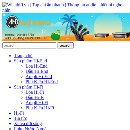
Trang chủ
Sản phẩm Hi-End
Loa Hi-End
Đầu Hi-End
Ampli Hi-End
Phụ Kiện Hi-End
Sản phẩm Hi-Fi
Loa Hi-Fi
Đầu Hi-Fi
Ampli Hi-Fi
Phụ Kiện Hi-Fi
Hi-Fi
Tin tức
Xe và đời sống
Phim Nước Ngoài