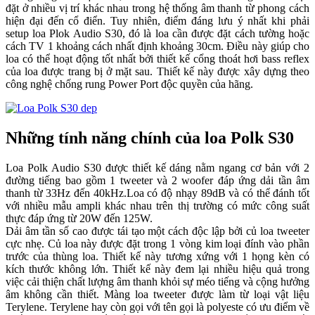
đặt ở nhiều vị trí khác nhau trong hệ thống âm thanh từ phong cách
hiện đại đến cổ điển. Tuy nhiên, điểm đáng lưu ý nhất khi phải
setup loa Plok Audio S30, đó là loa cần được đặt cách tường hoặc
cách TV 1 khoảng cách nhất định khoảng 30cm. Điều này giúp cho
loa có thể hoạt động tốt nhất bởi thiết kế cổng thoát hơi bass reflex
của loa được trang bị ở mặt sau. Thiết kế này được xây dựng theo
công nghệ chống rung Power Port độc quyền của hãng.
Những tính năng chính của loa Polk S30
Loa Polk Audio S30 được thiết kế dáng nằm ngang cơ bản với 2
đường tiếng bao gồm 1 tweeter và 2 woofer đáp ứng dải tần âm
thanh từ 33Hz đến 40kHz.Loa có độ nhạy 89dB và có thể đánh tốt
với nhiều mẫu ampli khác nhau trên thị trường có mức công suất
thực đáp ứng từ 20W đến 125W.
Dải âm tần số cao được tái tạo một cách độc lập bởi củ loa tweeter
cực nhẹ. Củ loa này được đặt trong 1 vòng kim loại đính vào phần
trước của thùng loa. Thiết kế này tương xứng với 1 họng kèn có
kích thước không lớn. Thiết kế này đem lại nhiều hiệu quả trong
việc cải thiện chất lượng âm thanh khỏi sự méo tiếng và cộng hưởng
âm không cần thiết. Màng loa tweeter được làm từ loại vật liệu
Terylene. Terylene hay còn gọi với tên gọi là polyeste có ưu điểm về