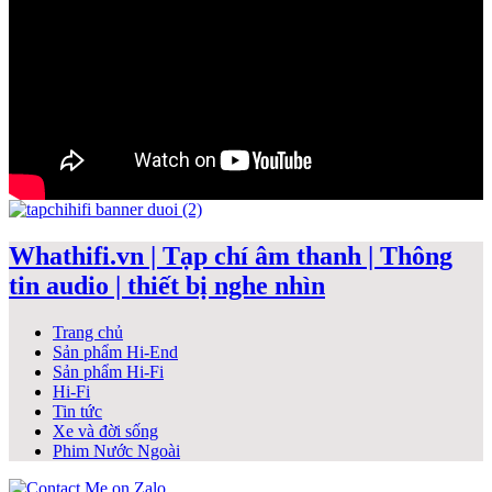
Whathifi.vn | Tạp chí âm thanh | Thông
tin audio | thiết bị nghe nhìn
Trang chủ
Sản phẩm Hi-End
Sản phẩm Hi-Fi
Hi-Fi
Tin tức
Xe và đời sống
Phim Nước Ngoài