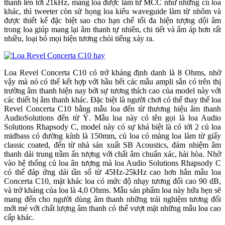
thanh lên tới 21kHz, màng loa được làm từ MCC như những củ loa
khác, thì tweeter còn sử họng loa kiểu waveguide làm từ nhôm và
được thiết kế đặc biệt sao cho hạn chế tối đa hiện tượng dội âm
trong loa giúp mang lại âm thanh tự nhiên, chi tiết và ấm áp hơn rất
nhiều, loại bỏ mọi hiện tương chói tiếng xảy ra.
Loa Revel Concerta C10 có trở kháng định danh là 8 Ohms, nhờ
vậy mà nó có thể kết hợp với hầu hết các mẫu ampli sẵn có trên thị
trường âm thanh hiện nay bởi sự tương thích cao của model này với
các thiết bị âm thanh khác. Đặc biệt là người chơi có thể thay thế loa
Revel Concerta C10 bằng mẫu loa đến từ thương hiệu âm thanh
AudioSolutions đến từ Ý. Mẫu loa này có tên gọi là loa Audio
Solutions Rhapsody C, model này có sự khá biệt là có tới 2 củ loa
midbass có đường kính là 150mm, củ loa có màng loa làm từ giấy
classic coated, đến từ nhà sản xuất SB Acoustics, đảm nhiệm âm
thanh dải trung trầm ấn tượng với chất âm chuẩn xác, hài hòa. Nhờ
vào hệ thống củ loa ân tượng mà loa Audio Solutions Rhapsody C
có thể đáp ứng dải tần số từ 45Hz-25kHz cao hơn hẳn mẫu loa
Concerta C10, mặt khác loa có mức độ nhạy tương đối cao 90 dB,
và trở kháng của loa là 4,0 Ohms. Mẫu sản phẩm loa này hứa hẹn sẽ
mang đến cho người dùng âm thanh những trải nghiệm tương đối
mới mẻ với chất lượng âm thanh có thể vượt mặt những mẫu loa cao
cấp khác.