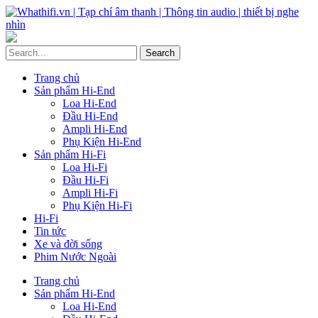
Trang chủ
Sản phẩm Hi-End
Loa Hi-End
Đầu Hi-End
Ampli Hi-End
Phụ Kiện Hi-End
Sản phẩm Hi-Fi
Loa Hi-Fi
Đầu Hi-Fi
Ampli Hi-Fi
Phụ Kiện Hi-Fi
Hi-Fi
Tin tức
Xe và đời sống
Phim Nước Ngoài
Trang chủ
Sản phẩm Hi-End
Loa Hi-End