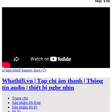
Mộc Yên
Whathifi.vn | Tạp chí âm thanh | Thông
tin audio | thiết bị nghe nhìn
Trang chủ
Sản phẩm Hi-End
Sản phẩm Hi-Fi
Hi-Fi