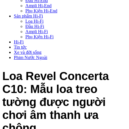
Đầu Hi-End
Ampli Hi-End
Phụ Kiện Hi-End
Sản phẩm Hi-Fi
Loa Hi-Fi
Đầu Hi-Fi
Ampli Hi-Fi
Phụ Kiện Hi-Fi
Hi-Fi
Tin tức
Xe và đời sống
Phim Nước Ngoài
Loa Revel Concerta
C10: Mẫu loa treo
tường được người
chơi âm thanh ưa
chộng