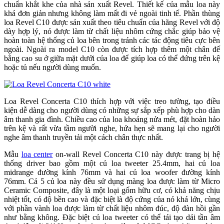
chuẩn khắt khe của nhà sản xuất Revel. Thiết kế của mẫu loa này
khá đơn giản nhưng không làm mất đi vẻ ngoài tinh tế. Phần thùng
loa Revel C10 được sản xuất theo tiêu chuẩn của hãng Revel với độ
dày hợp lý, nó được làm từ chất liệu nhôm cứng chắc giúp bảo vệ
hoàn toàn hệ thống củ loa bên trong tránh các tác động tiêu cực bên
ngoài. Ngoài ra model C10 còn được tích hợp thêm một chân đế
bằng cao su ở giữa mặt dưới của loa để giúp loa có thể đứng trên kệ
hoặc tủ nếu người dùng muốn.
Loa Revel Concerta C10 thích hợp với việc treo tường, tạo điều
kiện dễ dàng cho người dùng có những sự sắp xếp phù hợp cho dàn
âm thanh gia đình. Chiều cao của loa khoảng nửa mét, đặt hoàn hảo
trên kệ và rất vừa tầm người nghe, hứa hẹn sẽ mang lại cho người
nghe âm thanh truyền tải một cách chân thực nhất.
Mẫu
loa center
on-wall Revel Concerta C10 này được trang bị hệ
thống driver bao gồm một củ loa tweeter 25.4mm, hai củ loa
midrange đường kính 76mm và hai củ loa woofer đường kính
76mm. Cả 5 củ loa này đều sử dụng màng loa được làm từ Micro
Ceramic Composite, đây là một loại gốm hữu cơ, có khả năng chịu
nhiệt tốt, có độ bền cao và đặc biệt là độ cứng của nó khá lớn, cùng
với phần vành loa được làm từ chất liệu nhôm đúc, độ đàn hồi gần
như bằng không. Đặc biệt củ loa tweeter có thể tái tạo dải tần âm