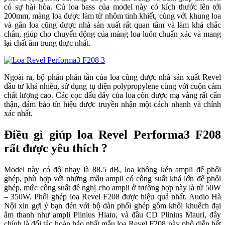
có sự hài hòa. Củ loa bass của model này có kích thước lên tới
200mm, màng loa được làm từ nhôm tinh khiết, cùng với khung loa
và gân loa cũng được nhà sản xuất rất quan tâm và làm khá chắc
chắn, giúp cho chuyển động của màng loa luôn chuẩn xác và mang
lại chất âm trung thực nhất.
Ngoài ra, bộ phân phân tần của loa cũng được nhà sản xuất Revel
đầu tư khá nhiều, sử dụng tụ điện polypropylene cùng với cuộn cảm
chất lượng cao. Các cọc đấu dây của loa còn được mạ vàng rất cẩn
thận, đảm bảo tín hiệu được truyền nhận một cách nhanh và chính
xác nhất.
Điều gì giúp loa Revel Performa3 F208
rất được yêu thích ?
​Model này có độ nhạy là 88.5 dB, loa không kén ampli để phối
ghép, phù hợp với những mẫu ampli có công suất khá lớn để phối
ghép, mức công suất đề nghị cho ampli ở trường hợp này là từ 50W
– 350W. Phối ghép loa Revel F208 được hiệu quả nhất, Audio Hà
Nội xin gợi ý bạn đén với bộ dàn phối ghép gồm khối khuếch đại
âm thanh như ampli Plinius Hiato, và đầu CD Plinius Mauri, đây
chính là đối tác hoàn hảo nhất mẫu loa Revel F208 này phô diễn hết