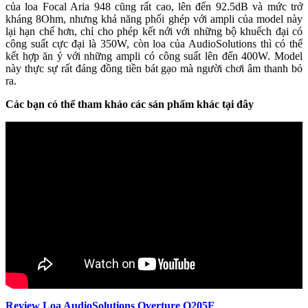
của loa Focal Aria 948 cũng rất cao, lên đến 92.5dB và mức trở
kháng 8Ohm, nhưng khả năng phối ghép với ampli của model này
lại hạn chế hơn, chỉ cho phép kết nới với những bộ khuếch đại có
công suất cực đại là 350W, còn loa của AudioSolutions thì có thể
kết hợp ăn ý với những ampli có công suất lên đến 400W. Model
này thực sự rất đáng đồng tiền bát gạo mà người chơi âm thanh bỏ
ra.
Các bạn có thể tham khảo các sản phẩm khác tại đây
Review Loa AudioSolutions Overture O205F