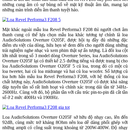
những cung âm có sự bùng nổ về mặt kỹ thuật âm tần, mang lại
những màn trình diễn âm thanh tuyệt hảo.
Mặt khác ngoài mẫu loa Revel Performa3 F208 thì người chơi âm
thanh cung có thể lựa chọn mẫu loa khác tương tự chính là loa
AudioSolutions Overture O205F, được hội tụ đầy đủ những đặc
điểm ưu việt của dòng, hứa hẹn sẽ đem đến cho người dùng những
trải nghiệm nghe nhạc và xem phim thật sự ấn tượng. Là đôi loa cột
lớn nhất trong số 3 model dòng Overture Series, loa AudioSolutions
Overture O205F lại có thiết kế 2.5 đường tiếng và được trang bị cho
loa AudioSolutions Overture O205F 5 củ loa, trong đó có một củ
loa tweeter, hai củ loa midrange và hai củ loa woofer. Số lượng củ
loa hơn hẳn mẫu loa Revel Performa3 F208, với hệ thống củ loa
chất lượng này, AudioSolutions Overture O205F có được khả năng
đáp tuyến tần số rất linh hoạt và chính xác trong dải tần từ 34Hz-
2600Hz. Cùng với đó, bộ phân tần với cấu trúc pin-to-pin đã cắt tần
số ở 2 mức 400Hz và 1900Hz.
Loa AudioSolutions Overture O205F sở hữu độ nhạy cao, lên đến
92dB, cùng mức trở kháng 8Ohm nên loa dễ dàng phối ghép với
những ampli có công suất trong khoảng từ 200W-400W. Độ nhạy