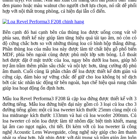
đen piano hoặc màu walnut cho người chơi lựa chọn, nó rất dễ phối
hợp với nội thất trong phòng, cả hiện đại lẫn cổ điển.
Bên cạnh đó hai cạnh bên của thùng loa được uống cong vát về
phía sau, thiết kế này giúp làm tăng hiệu quả tái tạo âm, nó còn có
độ cứng chắc hơn so với những thùng loa có hình hộp thẳng đứng.
Phần thùng loa của mẫu loa này được làm từ chất liệu gỗ phổ biến
MDF, phía bên ngoài cùng được phủ một lớp sơn bóng. Lỗ thoát
hơi được đặt ở mặt trước của loa, ngay bên dưới loa bass, giúp hỗ
trợ âm trầm thêm phần sâu chắc và nội lực hơn, tăng cường độ phủ
âm thanh. Cuối cùng là phần chân đế loa được thiết kế đơn giản và
cứng cáp, đảm bảo sự vững chắc để giữ cho loa không bị xê dịch
bởi các tác nhân tác động từ bên ngoài, hạn chế hiệu quả rung chấn
giúp loa hoạt động ổn định hơn.
Mẫu loa Revel Performa3 F208 là cặp loa đứng được thiết kế với 3
đường tiếng. Mẫu loa đứng hiện đại này gồm có 3 loại củ loa cho 3
đường tiếng gồm: một củ loa tweeter kích thước 25mm cùng một củ
loa midrange kích thước 133mm và hai củ loa woofer 200mm. Củ
loa tweeter có nón loa được làm từ nhôm đặc biệt tinh khiết, mang
lại âm cao ngọt ngào, chi tiết. Đi kèm với củ loa tweeter là công
nghệ Acoustic Lens Waveguide, công nghệ này giúp cho âm thanh
phát ra rộng hơn, bắt nhịp được với dải trung và trầm giúp âm luôn