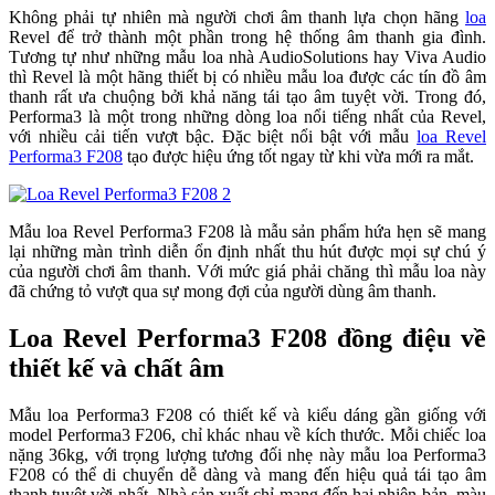
Không phải tự nhiên mà người chơi âm thanh lựa chọn hãng
loa
Revel để trở thành một phần trong hệ thống âm thanh gia đình.
Tương tự như những mẫu loa nhà AudioSolutions hay Viva Audio
thì Revel là một hãng thiết bị có nhiều mẫu loa được các tín đồ âm
thanh rất ưa chuộng bởi khả năng tái tạo âm tuyệt vời. Trong đó,
Performa3 là một trong những dòng loa nổi tiếng nhất của Revel,
với nhiều cải tiến vượt bậc. Đặc biệt nổi bật với mẫu
loa Revel
Performa3 F208
tạo được hiệu ứng tốt ngay từ khi vừa mới ra mắt.
Mẫu loa Revel Performa3 F208 là mẫu sản phẩm hứa hẹn sẽ mang
lại những màn trình diễn ổn định nhất thu hút được mọi sự chú ý
của người chơi âm thanh. Với mức giá phải chăng thì mẫu loa này
đã chứng tỏ vượt qua sự mong đợi của người dùng âm thanh.
Loa Revel Performa3 F208 đồng điệu về
thiết kế và chất âm
Mẫu loa Performa3 F208 có thiết kế và kiểu dáng gần giống với
model Performa3 F206, chỉ khác nhau về kích thước. Mỗi chiếc loa
nặng 36kg, với trọng lượng tương đối nhẹ này mẫu loa Performa3
F208 có thể di chuyển dễ dàng và mang đến hiệu quả tái tạo âm
thanh tuyệt vời nhất. Nhà sản xuất chỉ mang đến hai phiên bản màu