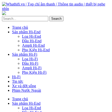
Trang chủ
Sản phẩm Hi-End
Loa Hi-End
Đầu Hi-End
Ampli Hi-End
Phụ Kiện Hi-End
Sản phẩm Hi-Fi
Loa Hi-Fi
Đầu Hi-Fi
Ampli Hi-Fi
Phụ Kiện Hi-Fi
Hi-Fi
Tin tức
Xe và đời sống
Phim Nước Ngoài
Trang chủ
Sản phẩm Hi-End
Loa Hi-End