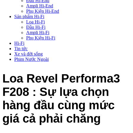
Đầu Hi-End
Ampli Hi-End
Phụ Kiện Hi-End
Sản phẩm Hi-Fi
Loa Hi-Fi
Đầu Hi-Fi
Ampli Hi-Fi
Phụ Kiện Hi-Fi
Hi-Fi
Tin tức
Xe và đời sống
Phim Nước Ngoài
Loa Revel Performa3
F208 : Sự lựa chọn
hàng đầu cùng mức
giá cả phải chăng