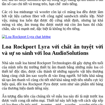
tần số cao chi tiết và trong trẻo, hạn chế méo tiếng.
Các củ loa midrange và woofer còn lại có màng loa đều được làm
bởi vật liệu carbon fiber với công nghệ sandwich nhiều lớp. Nhờ
vậy, màng loa luôn đạt được độ cứng nhất định, nhưng lại khá
mỏng và nhẹ, âm trung thu được mượt mà còn âm bass thì chắc
chắn, sâu và mạnh mẽ, đặc biệt là không bị rền tiếng.
Loa Rockport Lyra với chất ân tuyệt vời
và sự so sánh với loa AudioSolutions
Nhà sản xuất loa hiend Rockport Technologies đã gây dựng tên tuổi
của mình trên thị trường thiết bị âm thanh bằng những mẫu loa có
thiết kế độc đáo, được cấu thành từ những nguyên vật liệu thượng
hàng cùng chất âm xao xuyến đi vào lòng người. Sở hữu khả năng
tái tạo âm thanh vô cùng chi tiết nhờ khả năng triệt tiêu nhiễu cực kỳ
hiệu quả, đôi loa Rockport Pyra được xem như sản phẩm nhì bảng
của thương hiệu danh tiếng này.
Ấn tượng đầu tiên của chúng tôi về mẫu loa này đó là mặt trước loa
được vuốt cong rất mềm mại. Thiết kế này kết hợp với cách sắp xếp
củ loa theo cấu trúc mid – tweeter – mid – woofer – woofer giúp các