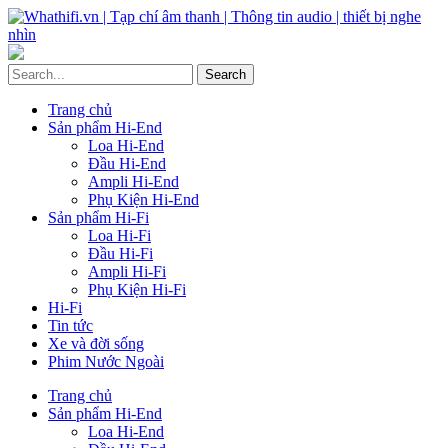
Trang chủ
Sản phẩm Hi-End
Loa Hi-End
Đầu Hi-End
Ampli Hi-End
Phụ Kiện Hi-End
Sản phẩm Hi-Fi
Loa Hi-Fi
Đầu Hi-Fi
Ampli Hi-Fi
Phụ Kiện Hi-Fi
Hi-Fi
Tin tức
Xe và đời sống
Phim Nước Ngoài
Trang chủ
Sản phẩm Hi-End
Loa Hi-End