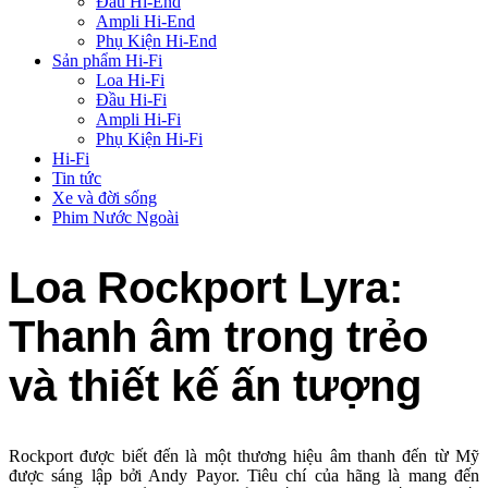
Đầu Hi-End
Ampli Hi-End
Phụ Kiện Hi-End
Sản phẩm Hi-Fi
Loa Hi-Fi
Đầu Hi-Fi
Ampli Hi-Fi
Phụ Kiện Hi-Fi
Hi-Fi
Tin tức
Xe và đời sống
Phim Nước Ngoài
Loa Rockport Lyra:
Thanh âm trong trẻo
và thiết kế ấn tượng
Rockport được biết đến là một thương hiệu âm thanh đến từ Mỹ
được sáng lập bởi Andy Payor. Tiêu chí của hãng là mang đến