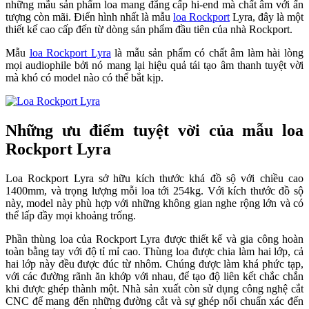
những mẫu sản phẩm loa mang đẳng cấp hi-end mà chất âm với ấn
tượng còn mãi. Điển hình nhất là mẫu
loa Rockport
Lyra, đây là một
thiết kế cao cấp đến từ dòng sản phẩm đầu tiên của nhà Rockport.
Mẫu
loa Rockport Lyra
là mẫu sản phẩm có chất âm làm hài lòng
mọi audiophile bởi nó mang lại hiệu quả tái tạo âm thanh tuyệt vời
mà khó có model nào có thể bắt kịp.
Những ưu điểm tuyệt vời của mẫu loa
Rockport Lyra
Loa Rockport Lyra sở hữu kích thước khá đồ sộ với chiều cao
1400mm, và trọng lượng mỗi loa tới 254kg. Với kích thước đồ sộ
này, model này phù hợp với những không gian nghe rộng lớn và có
thể lấp đầy mọi khoảng trống.
Phần thùng loa của Rockport Lyra được thiết kế và gia công hoàn
toàn bằng tay với độ tỉ mỉ cao. Thùng loa được chia làm hai lớp, cả
hai lớp này đều được đúc từ nhôm. Chúng được làm khá phức tạp,
với các đường rãnh ăn khớp với nhau, để tạo độ liên kết chắc chắn
khi được ghép thành một. Nhà sản xuất còn sử dụng công nghệ cắt
CNC để mang đến những đường cắt và sự ghép nối chuẩn xác đến