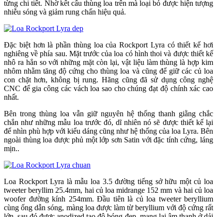
từng chi tiết. Nhờ kết cấu thùng loa trên mà loại bỏ được hiện tượng
nhiễu sóng và giảm rung chấn hiệu quả.
Đặc biệt hơn là phần thùng loa của Rockport Lyra có thiết kế hơi
nghiêng về phía sau. Mặt trước của loa có hình thoi và được thiết kế
nhô ra hẳn so với những mặt còn lại, vật liệu làm thùng là hợp kim
nhôm nhằm tăng độ cứng cho thùng loa và cũng để giữ các củ loa
con chặt hơn, không bị rung. Hãng cũng đã sử dụng công nghệ
CNC để gia công các vách loa sao cho chúng đạt độ chính xác cao
nhất.
Bên trong thùng loa vẫn giữ nguyên hệ thống thanh giằng chắc
chắn như những mẫu loa trước đó, dĩ nhiên nó sẽ được thiết kế lại
để nhìn phù hợp với kiểu dáng cũng như hệ thống của loa Lyra. Bên
ngoài thùng loa được phủ một lớp sơn Satin với đặc tính cứng, láng
mịn..
Loa Rockport Lyra là mẫu loa 3.5 đường tiếng sở hữu một củ loa
tweeter beryllim 25.4mm, hai củ loa midrange 152 mm và hai củ loa
woofer đường kính 254mm. Đầu tiên là củ loa tweeter beryllium
cùng ống dẫn sóng, màng loa được làm từ beryllium với độ cứng rất
lớn, sau đó được anodized tạo độ bóng đẹp, mang lại âm thanh ở dải