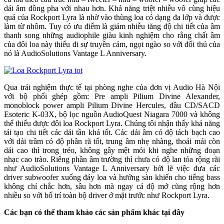
dải âm đồng pha với nhau hơn. Khả năng triệt nhiễu vô cùng hiệu
quả của Rockport Lyra là nhờ vào thùng loa có dạng đa lớp và được
làm từ nhôm. Tuy có ưu điểm là giảm nhiễu tăng độ chi tiết của âm
thanh song những audiophile giàu kinh nghiệm cho rằng chất âm
của đôi loa này thiếu đi sự truyền cảm, ngọt ngào so với đối thủ của
nó là AudioSolutions Vantage L Anniversary.
Qua trải nghiệm thực tế tại phòng nghe của đơn vị Audio Hà Nội
với bộ phối ghép gồm: Pre ampli Pilium Divine Alexander,
monoblock power ampli Pilium Divine Hercules, đầu CD/SACD
Esoteric K-03X, bộ lọc nguồn AudioQuest Niagara 7000 và không
thể thiếu được đôi loa Rockport Lyra. Chúng tôi nhận thấy khả năng
tái tạo chi tiết các dải tần khá tốt. Các dải âm có độ tách bạch cao
với dải trầm có độ phân rã tốt, trung âm nhẹ nhàng, thoải mái còn
dải cao thì trong trẻo, không gây mệt mỏi khi nghe những đoạn
nhạc cao trào. Riêng phần âm trường thì chưa có độ lan tỏa rộng rãi
như AudioSolutions Vantage L Anniversary bởi lẽ việc đưa các
driver subwoofer xuống đáy loa và hướng sàn khiến cho tiếng bass
không chỉ chắc hơn, sâu hơn mà ngay cả độ mở cũng rộng hơn
nhiều so với bố trí toàn bộ driver ở mặt trước như Rockport Lyra.
Các bạn có thể tham khảo các sản phẩm khác tại đây