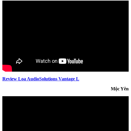
Review Loa AudioSolutions Vantage L
Mộc Yên