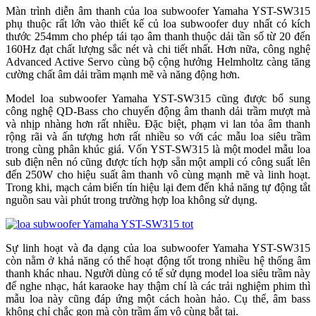
Màn trình diễn âm thanh của loa subwoofer Yamaha YST-SW315
phụ thuộc rất lớn vào thiết kế củ loa subwoofer duy nhất có kích
thước 254mm cho phép tái tạo âm thanh thuộc dải tần số từ 20 đến
160Hz đạt chất lượng sắc nét và chi tiết nhất. Hơn nữa, công nghệ
Advanced Active Servo cùng bộ cộng hưởng Helmholtz càng tăng
cường chất âm dải trầm mạnh mẽ và năng động hơn.
Model loa subwoofer Yamaha YST-SW315 cũng được bổ sung
công nghệ QD-Bass cho chuyển động âm thanh dải trầm mượt mà
và nhịp nhàng hơn rất nhiều. Đặc biệt, phạm vi lan tỏa âm thanh
rộng rãi và ấn tượng hơn rất nhiều so với các mẫu loa siêu trầm
trong cùng phân khúc giá. Vốn YST-SW315 là một model mẫu loa
sub điện nên nó cũng được tích hợp sẵn một ampli có công suất lên
đến 250W cho hiệu suất âm thanh vô cùng mạnh mẽ và linh hoạt.
Trong khi, mạch cảm biến tín hiệu lại đem đến khả năng tự động tắt
nguồn sau vài phút trong trường hợp loa không sử dụng.
Sự linh hoạt và đa dạng của loa subwoofer Yamaha YST-SW315
còn nằm ở khả năng có thể hoạt động tốt trong nhiều hệ thống âm
thanh khác nhau. Người dùng có tể sử dụng model loa siêu trầm này
để nghe nhạc, hát karaoke hay thậm chí là các trải nghiệm phim thì
mẫu loa này cũng đáp ứng một cách hoàn hảo. Cụ thể, âm bass
không chỉ chắc gọn mà còn trầm ấm vô cùng bắt tai.