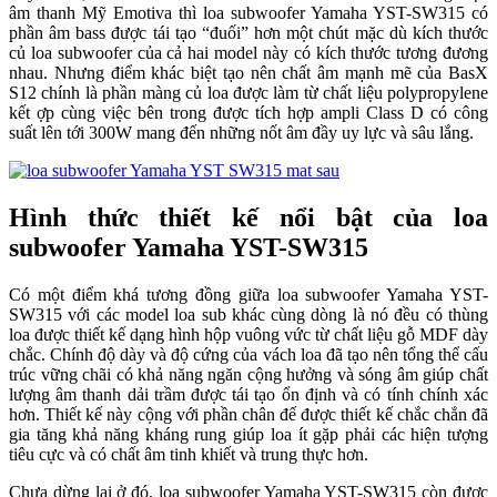
âm thanh Mỹ Emotiva thì loa subwoofer Yamaha YST-SW315 có
phần âm bass được tái tạo “đuối” hơn một chút mặc dù kích thước
củ loa subwoofer của cả hai model này có kích thước tương đương
nhau. Nhưng điểm khác biệt tạo nên chất âm mạnh mẽ của BasX
S12 chính là phần màng củ loa được làm từ chất liệu polypropylene
kết ợp cùng việc bên trong được tích hợp ampli Class D có công
suất lên tới 300W mang đến những nốt âm đầy uy lực và sâu lắng.
Hình thức thiết kế nổi bật của loa
subwoofer Yamaha YST-SW315
Có một điểm khá tương đồng giữa loa subwoofer Yamaha YST-
SW315 với các model loa sub khác cùng dòng là nó đều có thùng
loa được thiết kế dạng hình hộp vuông vức từ chất liệu gỗ MDF dày
chắc. Chính độ dày và độ cứng của vách loa đã tạo nên tổng thể cấu
trúc vững chãi có khả năng ngăn cộng hưởng và sóng âm giúp chất
lượng âm thanh dải trầm được tái tạo ổn định và có tính chính xác
hơn. Thiết kế này cộng với phần chân đế được thiết kế chắc chắn đã
gia tăng khả năng kháng rung giúp loa ít gặp phải các hiện tượng
tiêu cực và có chất âm tinh khiết và trung thực hơn.
Chưa dừng lại ở đó, loa subwoofer Yamaha YST-SW315 còn được