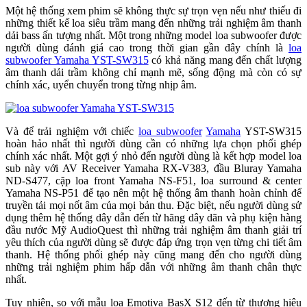
Một hệ thống xem phim sẽ không thực sự trọn vẹn nếu như thiếu đi
những thiết kế loa siêu trầm mang đến những trải nghiệm âm thanh
dải bass ấn tượng nhất. Một trong những model loa subwoofer được
người dùng đánh giá cao trong thời gian gần đây chính là
loa
subwoofer Yamaha YST-SW315
có khả năng mang đến chất lượng
âm thanh dải trầm không chỉ mạnh mẽ, sống động mà còn có sự
chính xác, uyển chuyển trong từng nhịp âm.
Và để trải nghiệm với chiếc
loa subwoofer
Yamaha
YST-SW315
hoàn hảo nhất thì người dùng cần có những lựa chọn phối ghép
chính xác nhất. Một gợi ý nhỏ đến người dùng là kết hợp model loa
sub này với AV Receiver Yamaha RX-V383, đầu Bluray Yamaha
ND-S477, cặp loa front Yamaha NS-F51, loa surround & center
Yamaha NS-P51 để tạo nên một hệ thống âm thanh hoàn chỉnh để
truyền tải mọi nốt âm của mọi bản thu. Đặc biệt, nếu người dùng sử
dụng thêm hệ thống dây dẫn đến từ hãng dây dãn và phụ kiện hàng
đầu nước Mỹ AudioQuest thì những trải nghiệm âm thanh giải trí
yêu thích của người dùng sẽ được đáp ứng trọn vẹn từng chi tiết âm
thanh. Hệ thống phối ghép này cũng mang đến cho người dùng
những trải nghiệm phim hấp dẫn với những âm thanh chân thực
nhất.
Tuy nhiên, so với mẫu loa Emotiva BasX S12 đến từ thương hiệu