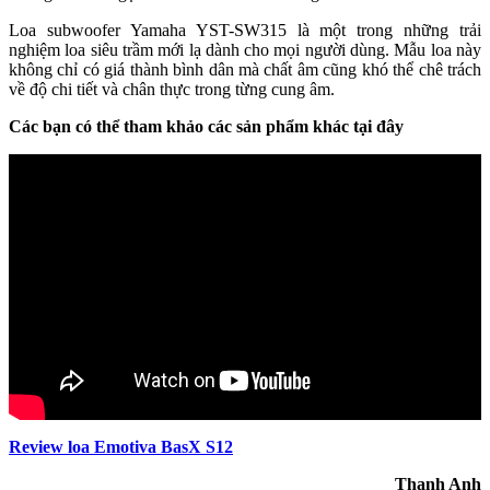
Loa subwoofer Yamaha YST-SW315 là một trong những trải
nghiệm loa siêu trầm mới lạ dành cho mọi người dùng. Mẫu loa này
không chỉ có giá thành bình dân mà chất âm cũng khó thể chê trách
về độ chi tiết và chân thực trong từng cung âm.
Các bạn có thể tham khảo các sản phẩm khác tại đây
Review loa Emotiva BasX S12
Thanh Anh