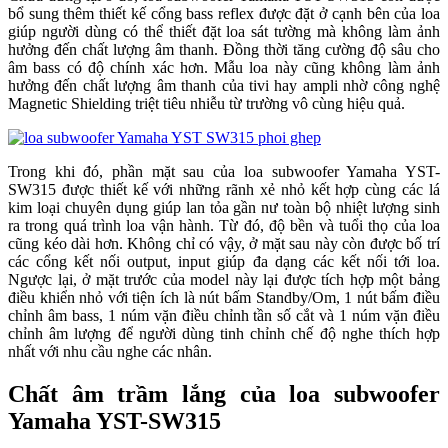
bổ sung thêm thiết kế cổng bass reflex được đặt ở cạnh bên của loa
giúp người dùng có thể thiết đặt loa sát tường mà không làm ảnh
hưởng đến chất lượng âm thanh. Đồng thời tăng cường độ sâu cho
âm bass có độ chính xác hơn. Mẫu loa này cũng không làm ảnh
hưởng đến chất lượng âm thanh của tivi hay ampli nhờ công nghệ
Magnetic Shielding triệt tiêu nhiễu từ trường vô cùng hiệu quả.
Trong khi đó, phần mặt sau của loa subwoofer Yamaha YST-
SW315 được thiết kế với những rãnh xẻ nhỏ kết hợp cùng các lá
kim loại chuyên dụng giúp lan tỏa gần nư toàn bộ nhiệt lượng sinh
ra trong quá trình loa vận hành. Từ đó, độ bền và tuổi thọ của loa
cũng kéo dài hơn. Không chỉ có vậy, ở mặt sau này còn được bố trí
các cổng kết nối output, input giúp đa dạng các kết nối tới loa.
Ngược lại, ở mặt trước của model này lại được tích hợp một bảng
điều khiển nhỏ với tiện ích là nút bấm Standby/Om, 1 nút bấm điều
chỉnh âm bass, 1 núm vặn điều chỉnh tần số cắt và 1 núm vặn điều
chỉnh âm lượng để người dùng tinh chỉnh chế độ nghe thích hợp
nhất với nhu cầu nghe các nhân.
Chất âm trầm lắng của loa subwoofer
Yamaha YST-SW315