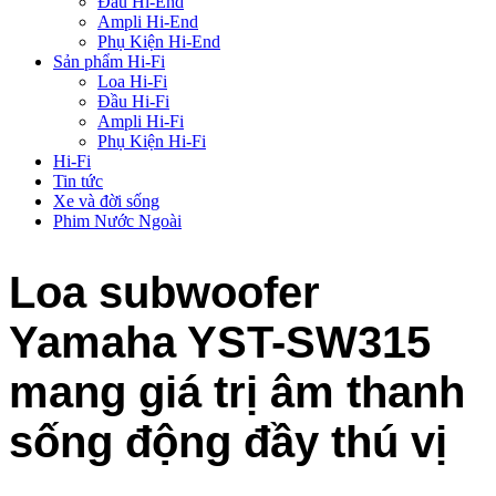
Đầu Hi-End
Ampli Hi-End
Phụ Kiện Hi-End
Sản phẩm Hi-Fi
Loa Hi-Fi
Đầu Hi-Fi
Ampli Hi-Fi
Phụ Kiện Hi-Fi
Hi-Fi
Tin tức
Xe và đời sống
Phim Nước Ngoài
Loa subwoofer
Yamaha YST-SW315
mang giá trị âm thanh
sống động đầy thú vị