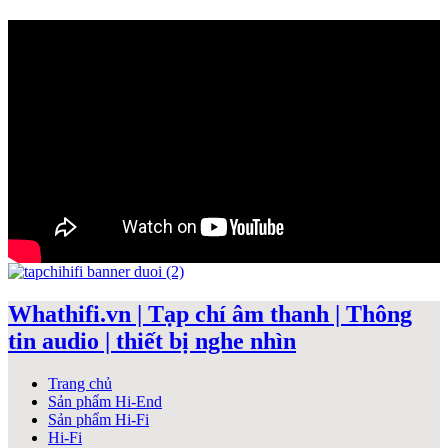
Whathifi.vn | Tạp chí âm thanh | Thông
tin audio | thiết bị nghe nhìn
Trang chủ
Sản phẩm Hi-End
Sản phẩm Hi-Fi
Hi-Fi