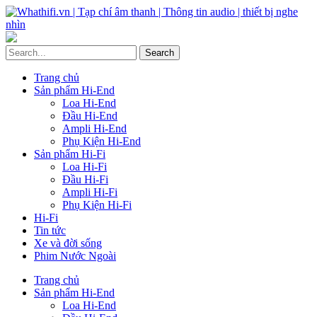
Trang chủ
Sản phẩm Hi-End
Loa Hi-End
Đầu Hi-End
Ampli Hi-End
Phụ Kiện Hi-End
Sản phẩm Hi-Fi
Loa Hi-Fi
Đầu Hi-Fi
Ampli Hi-Fi
Phụ Kiện Hi-Fi
Hi-Fi
Tin tức
Xe và đời sống
Phim Nước Ngoài
Trang chủ
Sản phẩm Hi-End
Loa Hi-End