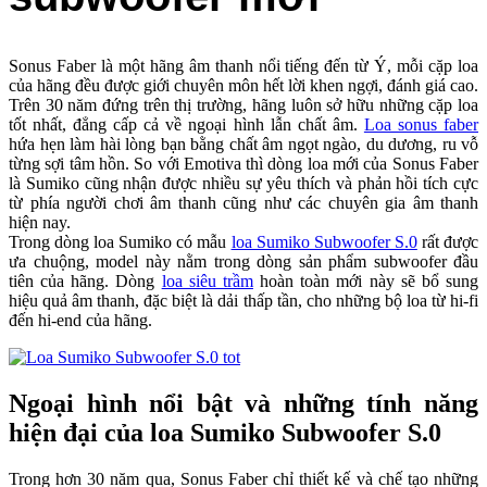
Sonus Faber là một hãng âm thanh nổi tiếng đến từ Ý, mỗi cặp loa
của hãng đều được giới chuyên môn hết lời khen ngợi, đánh giá cao.
Trên 30 năm đứng trên thị trường, hãng luôn sở hữu những cặp loa
tốt nhất, đẳng cấp cả về ngoại hình lẫn chất âm.
Loa sonus faber
hứa hẹn làm hài lòng bạn bằng chất âm ngọt ngào, du dương, ru vỗ
từng sợi tâm hồn. So với Emotiva thì dòng loa mới của Sonus Faber
là Sumiko cũng nhận được nhiều sự yêu thích và phản hồi tích cực
từ phía người chơi âm thanh cũng như các chuyên gia âm thanh
hiện nay.
Trong dòng loa Sumiko có mẫu
loa Sumiko Subwoofer S.0
rất được
ưa chuộng, model này nằm trong dòng sản phẩm subwoofer đầu
tiên của hãng. Dòng
loa siêu trầm
hoàn toàn mới này sẽ bổ sung
hiệu quả âm thanh, đặc biệt là dải thấp tần, cho những bộ loa từ hi-fi
đến hi-end của hãng.
Ngoại hình nổi bật và những tính năng
hiện đại của loa Sumiko Subwoofer S.0
Trong hơn 30 năm qua, Sonus Faber chỉ thiết kế và chế tạo những