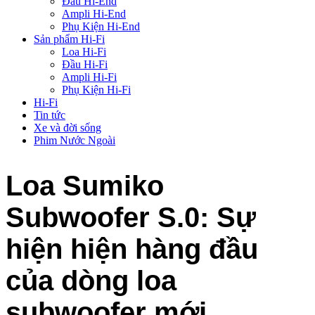
Đầu Hi-End
Ampli Hi-End
Phụ Kiện Hi-End
Sản phẩm Hi-Fi
Loa Hi-Fi
Đầu Hi-Fi
Ampli Hi-Fi
Phụ Kiện Hi-Fi
Hi-Fi
Tin tức
Xe và đời sống
Phim Nước Ngoài
Loa Sumiko
Subwoofer S.0: Sự
hiện hiện hàng đầu
của dòng loa
subwoofer mới