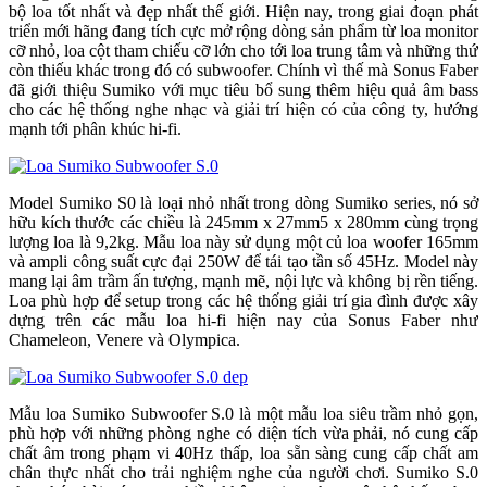
bộ loa tốt nhất và đẹp nhất thế giới. Hiện nay, trong giai đoạn phát
triển mới hãng đang tích cực mở rộng dòng sản phẩm từ loa monitor
cỡ nhỏ, loa cột tham chiếu cỡ lớn cho tới loa trung tâm và những thứ
còn thiếu khác trong đó có subwoofer. Chính vì thế mà Sonus Faber
đã giới thiệu Sumiko với mục tiêu bổ sung thêm hiệu quả âm bass
cho các hệ thống nghe nhạc và giải trí hiện có của công ty, hướng
mạnh tới phân khúc hi-fi.
Model Sumiko S0 là loại nhỏ nhất trong dòng Sumiko series, nó sở
hữu kích thước các chiều là 245mm x 27mm5 x 280mm cùng trọng
lượng loa là 9,2kg. Mẫu loa này sử dụng một củ loa woofer 165mm
và ampli công suất cực đại 250W để tái tạo tần số 45Hz. Model này
mang lại âm trầm ấn tượng, mạnh mẽ, nội lực và không bị rền tiếng.
Loa phù hợp để setup trong các hệ thống giải trí gia đình được xây
dựng trên các mẫu loa hi-fi hiện nay của Sonus Faber như
Chameleon, Venere và Olympica.
Mẫu loa Sumiko Subwoofer S.0 là một mẫu loa siêu trầm nhỏ gọn,
phù hợp với những phòng nghe có diện tích vừa phải, nó cung cấp
chất âm trong phạm vi 40Hz thấp, loa sẵn sàng cung cấp chất am
chân thực nhất cho trải nghiệm nghe của người chơi. Sumiko S.0