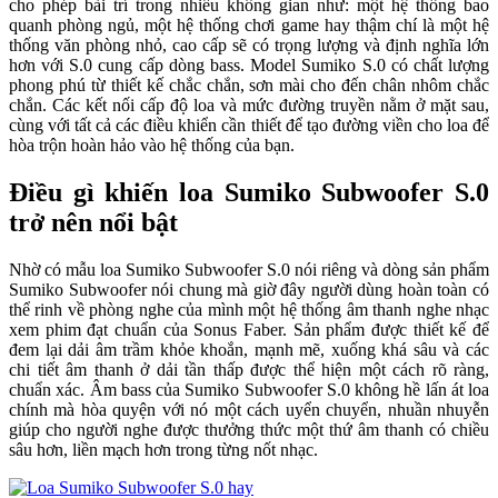
cho phép bài trí trong nhiều không gian như: một hệ thống bao
quanh phòng ngủ, một hệ thống chơi game hay thậm chí là một hệ
thống văn phòng nhỏ, cao cấp sẽ có trọng lượng và định nghĩa lớn
hơn với S.0 cung cấp dòng bass. Model Sumiko S.0 có chất lượng
phong phú từ thiết kế chắc chắn, sơn mài cho đến chân nhôm chắc
chắn. Các kết nối cấp độ loa và mức đường truyền nằm ở mặt sau,
cùng với tất cả các điều khiển cần thiết để tạo đường viền cho loa để
hòa trộn hoàn hảo vào hệ thống của bạn.
Điều gì khiến loa Sumiko Subwoofer S.0
trở nên nổi bật
Nhờ có mẫu loa Sumiko Subwoofer S.0 nói riêng và dòng sản phẩm
Sumiko Subwoofer nói chung mà giờ đây người dùng hoàn toàn có
thể rinh về phòng nghe của mình một hệ thống âm thanh nghe nhạc
xem phim đạt chuẩn của Sonus Faber. Sản phẩm được thiết kế để
đem lại dải âm trầm khỏe khoắn, mạnh mẽ, xuống khá sâu và các
chi tiết âm thanh ở dải tần thấp được thể hiện một cách rõ ràng,
chuẩn xác. Âm bass của Sumiko Subwoofer S.0 không hề lấn át loa
chính mà hòa quyện với nó một cách uyển chuyển, nhuần nhuyễn
giúp cho người nghe được thưởng thức một thứ âm thanh có chiều
sâu hơn, liền mạch hơn trong từng nốt nhạc.