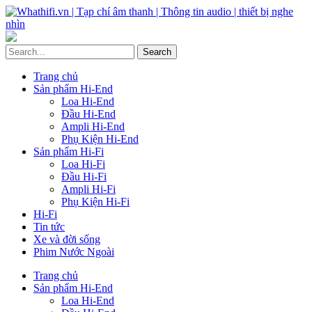
Trang chủ
Sản phẩm Hi-End
Loa Hi-End
Đầu Hi-End
Ampli Hi-End
Phụ Kiện Hi-End
Sản phẩm Hi-Fi
Loa Hi-Fi
Đầu Hi-Fi
Ampli Hi-Fi
Phụ Kiện Hi-Fi
Hi-Fi
Tin tức
Xe và đời sống
Phim Nước Ngoài
Trang chủ
Sản phẩm Hi-End
Loa Hi-End