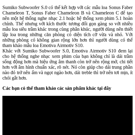
Sumiko Subwoofer S.0 có thế kết hợp với các mẫu loa Sonus Faber
Chameleon T, Sonus Faber Chameleon B và Chameleon C để tạo
nên một hệ thống nghe nhạc 2.1 hoặc hệ thống xem phim 5.1 hoàn
chỉnh. Thế nhưng với kích thước tương đối gọn gàng so với nhiều
mẫu loa siêu trầm khác trong cùng phân khúc, người dùng nên thiết
lập loa trong những căn phòng có diện tích cỡ vừa và nhỏ. Với
những phòng có không gian rộng lớn hơn thì người dùng có thể
tham khảo mẫu loa Emotiva Airmotiv S10.
Khác với Sumiko Subwoofer S.0, Emotiva Airmotiv S10 đem lại
cho hệ thống nghe nhạc xem phim của bạn không chỉ là dải trầm
sống động hơn mà hiệu ứng âm thanh còn trở nên rộng mở, chi tiết
hơn với âm hình chuẩn xác, rõ nét. Nó còn giúp cho dải trung phần
nào đó trở nên ấm và ngọt ngào hơn, dải treble thì trở nên tơi mịn, ít
chói gắt hơn.
Các bạn có thể tham khảo các sản phẩm khác tại đây