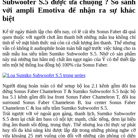
Subwoofer S.5 được ưa chuộng ? So sánh
với ampli Emotiva để nhận ra sự khác
biệt
Kể từ ngày thành lập cho đến nay, có lẽ cái tên Sonus Faber đã quá
quen thuộc với người chơi âm thanh bởi những mẫu loa không chỉ
tinh tế về mặt hình thức mà còn cả chất lượng âm thanh. Thế nhưng
vẫn có không ít audiophile hoàn toàn bất ngờ trước việc hãng cho ra
mắt mẫu loa siêu trầm Sumiko Subwoofer S.5. Nhờ có sản phẩm
này mà những fan hâm mộ chất âm ngọt ngào của Ý có thể thiết lập
nên một hệ thống loa đồng bộ 100% của Sonus Faber.
Người dùng hoàn toàn có thể setup bộ loa 2.1 kênh gồm đôi loa
đứng Sonus Faber Chameleon T & Sumiko Subwoofer S.5 hoặc bộ
loa 5.1 kênh gồm đôi loa front Sonus Faber Chameleon T, đôi loa
surround Sonus Faber Chameleon B, loa center Sonus Faber
Chameleon C & loa siêu trầm Sumiko Subwoofer S.5.
Trái ngược với vẻ ngoài gọn gàng, thanh lịch, Sumiko Subwoofer
S.5 đem lại chất âm bass có nội lực mạnh, chắc tiếng, đem lại hiệu
ứng âm thanh sôi động, trung thực. Thế nhưng loa chỉ thực sự phát
huy tối đa khả năng khi được lắp đặt trong những phòng nghe cỡ
vừa khoảng 25 mét vuông còn đối với những căn phòng có diện