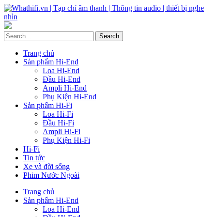
Trang chủ
Sản phẩm Hi-End
Loa Hi-End
Đầu Hi-End
Ampli Hi-End
Phụ Kiện Hi-End
Sản phẩm Hi-Fi
Loa Hi-Fi
Đầu Hi-Fi
Ampli Hi-Fi
Phụ Kiện Hi-Fi
Hi-Fi
Tin tức
Xe và đời sống
Phim Nước Ngoài
Trang chủ
Sản phẩm Hi-End
Loa Hi-End