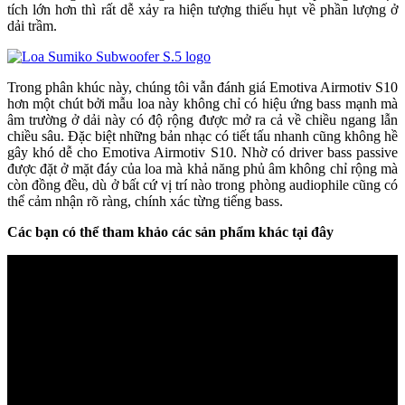
tích lớn hơn thì rất dễ xảy ra hiện tượng thiếu hụt về phần lượng ở
dải trầm.
Trong phân khúc này, chúng tôi vẫn đánh giá Emotiva Airmotiv S10
hơn một chút bởi mẫu loa này không chỉ có hiệu ứng bass mạnh mà
âm trường ở dải này có độ rộng được mở ra cả về chiều ngang lẫn
chiều sâu. Đặc biệt những bản nhạc có tiết tấu nhanh cũng không hề
gây khó dễ cho Emotiva Airmotiv S10. Nhờ có driver bass passive
được đặt ở mặt đáy của loa mà khả năng phủ âm không chỉ rộng mà
còn đồng đều, dù ở bất cứ vị trí nào trong phòng audiophile cũng có
thể cảm nhận rõ ràng, chính xác từng tiếng bass.
Các bạn có thể tham khảo các sản phẩm khác tại đây