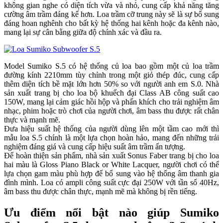
không gian nghe có diện tích vừa và nhỏ, cung cấp khả năng tăng
cường âm trầm đáng kể hơn. Loa trầm cỡ trung này sẽ là sự bổ sung
đáng hoan nghênh cho bất kỳ hệ thống hai kênh hoặc đa kênh nào,
mang lại sự cân bằng giữa độ chính xác và đầu ra.
Model Sumiko S.5 có hệ thống củ loa bao gồm một củ loa trầm
đường kính 2210mm tùy chỉnh trong một giỏ thép đúc, cung cấp
thêm diện tích bề mặt lớn hơn 50% so với người anh em S.0. Nhà
sản xuất trang bị cho loa bộ khuếch đại Class AB công suất cao
150W, mang lại cảm giác hồi hộp và phấn khích cho trải nghiệm âm
nhạc, phim hoặc trò chơi của người chơi, âm bass thu được rất chân
thực và mạnh mẽ.
Đưa hiệu suất hệ thống của người dùng lên một tầm cao mới thì
mẫu loa S.5 chính là một lựa chọn hoàn hảo, mang đến những trải
nghiệm đáng giá và cung cấp hiệu suất âm trầm ấn tượng.
Để hoàn thiện sản phẩm, nhà sản xuất Sonus Faber trang bị cho loa
hai màu là Gloss Piano Black or White Lacquer, người chơi có thể
lựa chọn gam màu phù hợp để bổ sung vào hệ thống âm thanh gia
đình mình. Loa có ampli công suất cực đại 250W với tần số 40Hz,
âm bass thu được chân thực, mạnh mẽ mà không bị rền tiếng.
Ưu điểm nổi bật nào giúp Sumiko