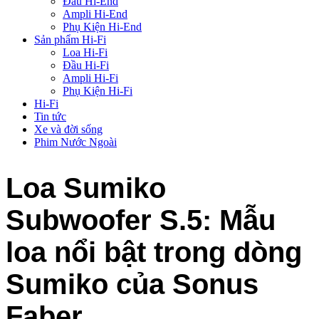
Đầu Hi-End
Ampli Hi-End
Phụ Kiện Hi-End
Sản phẩm Hi-Fi
Loa Hi-Fi
Đầu Hi-Fi
Ampli Hi-Fi
Phụ Kiện Hi-Fi
Hi-Fi
Tin tức
Xe và đời sống
Phim Nước Ngoài
Loa Sumiko
Subwoofer S.5: Mẫu
loa nổi bật trong dòng
Sumiko của Sonus
Faber