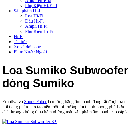
Ampli Hi-End
Phụ Kiện Hi-End
Sản phẩm Hi-Fi
Loa Hi-Fi
Đầu Hi-Fi
Ampli Hi-Fi
Phụ Kiện Hi-Fi
Hi-Fi
Tin tức
Xe và đời sống
Phim Nước Ngoài
Loa Sumiko Subwoofer S
dòng Sumiko
Emotiva và
Sonus Faber
là những hãng âm thanh đang rất được ưa chu
nổi tiếng phần nào tạo nên một thị trường âm thanh phong phú hơn. B
chất lượng không thua kém những mẫu sản phẩm âm thanh cao cấp kh