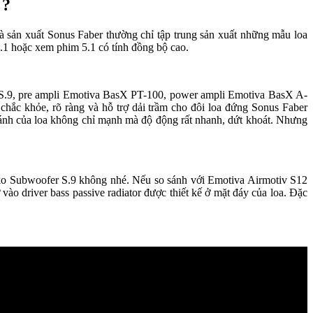
 ?
à sản xuất Sonus Faber thường chỉ tập trung sản xuất những mẫu loa
2.1 hoặc xem phim 5.1 có tính đồng bộ cao.
 S.9, pre ampli Emotiva BasX PT-100, power ampli Emotiva BasX A-
chắc khỏe, rõ ràng và hỗ trợ dải trầm cho đôi loa đứng Sonus Faber
 đánh của loa không chỉ mạnh mà độ động rất nhanh, dứt khoát. Nhưng
iko Subwoofer S.9 không nhé. Nếu so sánh với Emotiva Airmotiv S12
ào driver bass passive radiator được thiết kế ở mặt đáy của loa. Đặc