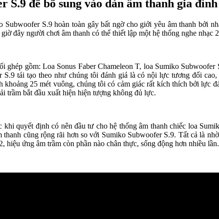
S.9 để bổ sung vào dàn âm thanh gia đình
o Subwoofer S.9 hoàn toàn gây bất ngờ cho giới yêu âm thanh bởi nh
à giờ đây người chơi âm thanh có thể thiết lập một hệ thống nghe nhạc 
ộ phối ghép gồm: Loa Sonus Faber Chameleon T, loa Sumiko Subwoofer
9 tái tạo theo như chúng tôi đánh giá là có nội lực tương đối cao, 
ch khoảng 25 mét vuông, chúng tôi có cảm giác rất kích thích bởi lực
ải trầm bắt đầu xuất hiện hiện tượng không đủ lực.
ớc khi quyết định có nên đầu tư cho hệ thống âm thanh chiếc loa Sum
m thanh cũng rộng rãi hơn so với Sumiko Subwoofer S.9. Tất cả là nhờ v
12, hiệu ứng âm trầm còn phần nào chân thực, sống động hơn nhiều lần.