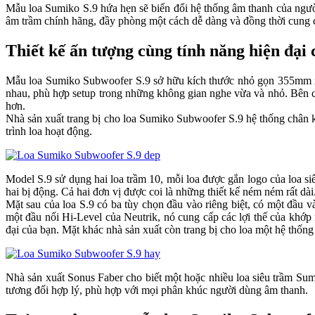
Mẫu loa Sumiko S.9 hứa hẹn sẽ biến đổi hệ thống âm thanh của ng
âm trầm chính hãng, đầy phòng một cách dễ dàng và đồng thời cung cấ
Thiết kế ấn tượng cùng tính năng hiện đ
Mẫu loa Sumiko Subwoofer S.9 sở hữu kích thước nhỏ gọn 355mm x 4
nhau, phù hợp setup trong những không gian nghe vừa và nhỏ. Bên cạn
hơn.
Nhà sản xuất trang bị cho loa Sumiko Subwoofer S.9 hệ thống chân kim
trình loa hoạt động.
Model S.9 sử dụng hai loa trầm 10, mỗi loa được gắn logo của loa s
hai bị động. Cả hai đơn vị được coi là những thiết kế ném ném rất dài
Mặt sau của loa S.9 có ba tùy chọn đầu vào riêng biệt, có một đầ
một đầu nối Hi-Level của Neutrik, nó cung cấp các lợi thế của khớ
đại của bạn. Mặt khác nhà sản xuất còn trang bị cho loa một hệ th
Nhà sản xuất Sonus Faber cho biết một hoặc nhiều loa siêu trầm Sum
tương đối hợp lý, phù hợp với mọi phân khúc người dùng âm thanh.