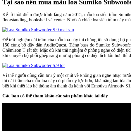
Tại sao nên mua mẫu loa Sumiko Subwoofer 
Kể từ thời điểm được trình làng năm 2015, mẫu loa siêu trầm Sumik
floorstanding, bookshelf và center. Nhờ có chiếc loa siêu trầm này m
Để trải nghiệm dải trầm của mẫu loa này thì chúng tôi sử dụng b
150 cùng bộ dây dẫn AudioQuest. Tiếng bass do Sumiko Subwoofer S.
Chêmleon T rất tốt. Mặc dù khi trải nghiệm ở phòng nghe có diện tí
khi chuyển bộ phối ghép sang những phòng có diện tích lớn hơn thì d
Vì thế người dùng cần lưu ý một chút về không gian nghe nhạc trư
thì dải trầm của mẫu loa này có phẩn uy lực hơn, khả năng lan tỏa â
biệt khi thiết lập hệ thống âm thanh đa kênh với Emotiva Airmotiv S
Các bạn có thể tham khảo các sản phẩm khác tại đây