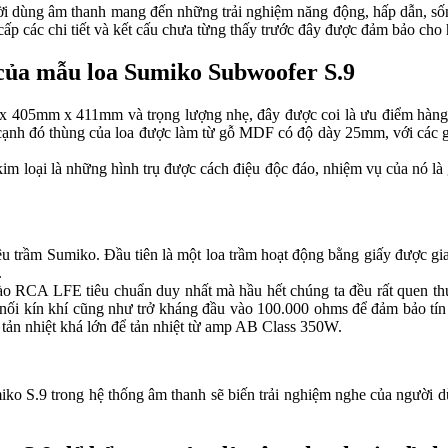
ười dùng âm thanh mang đến những trải nghiệm năng động, hấp dẫn, 
p các chi tiết và kết cấu chưa từng thấy trước đây được đảm bảo cho 
ại của mẫu loa Sumiko Subwoofer S.9
05mm x 411mm và trọng lượng nhẹ, đây được coi là ưu điểm hàng đâ
h đó thùng của loa được làm từ gỗ MDF có độ dày 25mm, với các gó
 loại là những hình trụ được cách điệu độc đáo, nhiệm vụ của nó là giu
iêu trầm Sumiko. Đầu tiên là một loa trầm hoạt động bằng giấy được g
.
u vào RCA LFE tiêu chuẩn duy nhất mà hầu hết chúng ta đều rất quen t
p nối kín khí cũng như trở kháng đầu vào 100.000 ohms để đảm bảo tí
ống tản nhiệt khá lớn để tản nhiệt từ amp AB Class 350W.
iko S.9 trong hệ thống âm thanh sẽ biến trải nghiệm nghe của người dùn