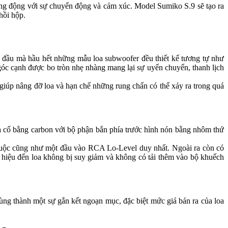
sống động với sự chuyển động và cảm xúc. Model Sumiko S.9 sẽ tạo ra
hồi hộp.
̀u mà hầu hết những mẫu loa subwoofer đều thiết kế tương tự như
c cạnh được bo tròn nhẹ nhàng mang lại sự uyển chuyển, thanh lịch
́p nâng đỡ loa và hạn chế những rung chấn có thể xảy ra trong quá
ia cố bằng carbon với bộ phận bắn phía trước hình nón bằng nhôm thứ
huộc cũng như một đầu vào RCA Lo-Level duy nhất. Ngoài ra còn có
n hiệu đến loa không bị suy giảm và không có tải thêm vào bộ khuếch
g thành một sự gắn kết ngoạn mục, đặc biệt mức giá bán ra của loa