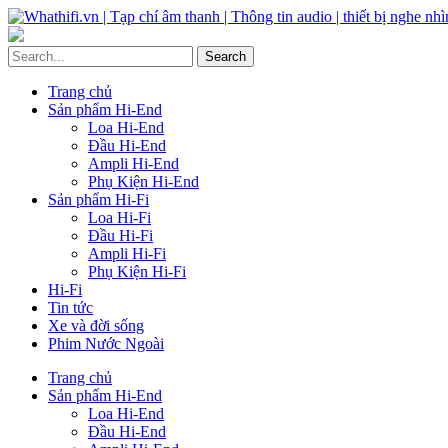
Trang chủ
Sản phẩm Hi-End
Loa Hi-End
Đầu Hi-End
Ampli Hi-End
Phụ Kiện Hi-End
Sản phẩm Hi-Fi
Loa Hi-Fi
Đầu Hi-Fi
Ampli Hi-Fi
Phụ Kiện Hi-Fi
Hi-Fi
Tin tức
Xe và đời sống
Phim Nước Ngoài
Trang chủ
Sản phẩm Hi-End
Loa Hi-End
Đầu Hi-End