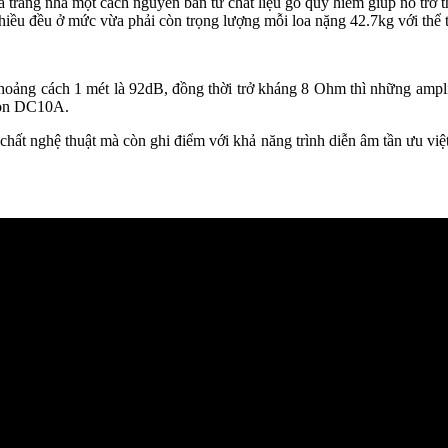
rang nhã một cách nguyên bản từ chất liệu gỗ quý hiếm giúp nó tr
đều ở mức vừa phải còn trọng lượng mỗi loa nặng 42.7kg với thể tích 
khoảng cách 1 mét là 92dB, đồng thời trở kháng 8 Ohm thì những a
tion DC10A.
ất nghệ thuật mà còn ghi điểm với khả năng trình diễn âm tần ưu vi