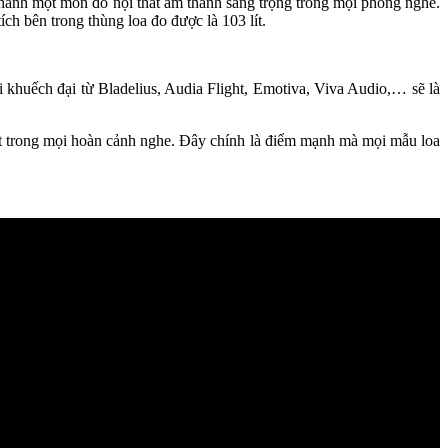
ở thành một món đồ nội thất âm thanh sang trọng trong mọi phòng nghe.
bên trong thùng loa đo được là 103 lít.
mpli khuếch đại từ Bladelius, Audia Flight, Emotiva, Viva Audio,… sẽ là
ệt trong mọi hoàn cảnh nghe. Đây chính là điểm mạnh mà mọi mẫu loa