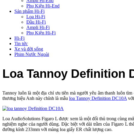
Ampli Hi-End
Phụ Kiện Hi-End
Sản phẩm Hi-Fi
Loa Hi-Fi
Đầu Hi-Fi
Ampli Hi-Fi
Phụ Kiện Hi-Fi
Hi-Fi
Tin tức
Xe và đời sống
Phim Nước Ngoài
Loa Tannoy Definition
Tannoy luôn là một địa chỉ ưu tiên mà người yêu âm thanh luôn tìm
thương hiệu Anh này chính là mẫu
loa Tannoy Definition DC10A
với
Loa AudioSolutions Figaro L được xem là một đối thủ trong cùng mứ
nghiệm nghe của người dùng. Đặc biệt với dải trầm của Figaro L t
đường kính 233mm với màng loa giấy ER chất lượng cao.