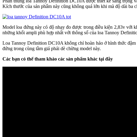
Phần thùng loa Tannoy Definition DC10A được thiết kế sang trọng và t
Kích thước của sản phẩm này cũng không quá lớn khi mà độ dài ba chiều 
Model loa đứng này có độ nhạy đo được trong điều kiện 2,83v với 
những khối ampli phù hợp nhất với thông số của loa Tannoy Defini
Loa Tannoy Definition DC10A không chỉ hoàn hảo ở hình thức đậm ch
đứng trong cùng tầm giá phải dè chừng model này.
Các bạn có thể tham khảo các sản phẩm khác tại đây