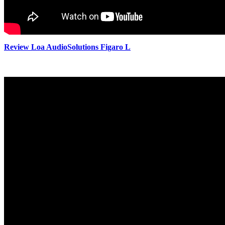
Review Loa AudioSolutions Figaro L