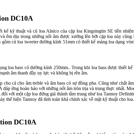
ition DC10A
t kế kỹ thuật và củ loa Alnico của cặp loa Kingsingtin SE tiền
và êm dịu trong những nốt âm được xướng lên bởi cặp loa này cũng 
m củ loa tweeter đường kính 51mm có thiết kế màng loa dạng vò
họng loa bass có đường kính 250mm.. Trong khi loa bass được thiết kế
sức mạnh âm thanh đầy uy lực và không bị rền âm.
úp cho cả cho âm treble và âm bass có sự đồng pha. Cũng như chất â
 đáp ứng hoàn hảo với những nốt âm tròn trịa và trung thực nhất. Mod
 với một cặp loa đứng giá thành tầm trung như loa Tannoy Definition DC
n này thể hiện Tannoy đã tính toán khá chính xác về mặt kỹ thuật cho loa.
ition DC10A