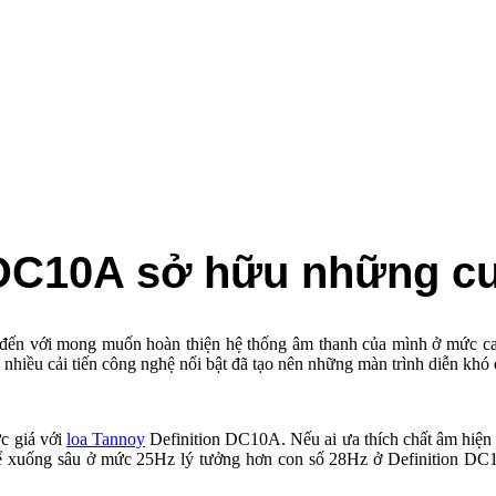
 DC10A sở hữu những c
 đến với mong muốn hoàn thiện hệ thống âm thanh của mình ở mức cao 
 nhiều cải tiến công nghệ nổi bật đã tạo nên những màn trình diễn khó 
c giá với
loa Tannoy
Definition DC10A. Nếu ai ưa thích chất âm hiện đạ
hể xuống sâu ở mức 25Hz lý tưởng hơn con số 28Hz ở Definition DC10