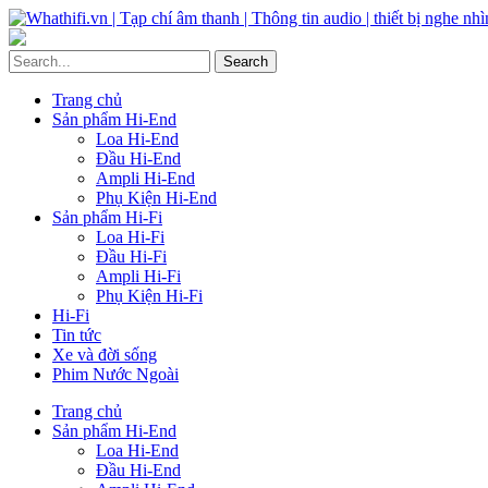
Trang chủ
Sản phẩm Hi-End
Loa Hi-End
Đầu Hi-End
Ampli Hi-End
Phụ Kiện Hi-End
Sản phẩm Hi-Fi
Loa Hi-Fi
Đầu Hi-Fi
Ampli Hi-Fi
Phụ Kiện Hi-Fi
Hi-Fi
Tin tức
Xe và đời sống
Phim Nước Ngoài
Trang chủ
Sản phẩm Hi-End
Loa Hi-End
Đầu Hi-End