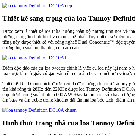
Thiết kế sang trọng của loa Tannoy Defin
Được xem là thiết kế loa thừa hưởng toàn bộ những tinh hoa về thiế
những cung âm linh hoạt và mạnh mẽ nhất. Tuy nhiên, sự mềm mại 
tiếng này được thiết kế với công ngheệ Dual Concentric™ độc quyền gồ
cường hiệu suất âm thanh tại dải âm cao.
Điểm độc đáo của củ loa tweeter chính là việc củ loa này lại nằm ở 
loa được làm từ giấy có gân vải mềm cho âm bass rõ nét hơn với 
Thiết kế Dual Concentric được xem là đặc trưng chỉ có ở Tannoy gi
tần khá rộng từ 28Hz đến 22KHz được loa Tannoy Definition DC10A
chịu được công suất đỉnh là 600WW. Đây là một con số khá ăn tượng đối
âm bass và âm treble trong khoảng dải tần mà loa bóc tách, điểm tầ
Hình thức trang nhã của loa Tannoy Defin