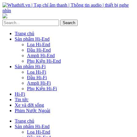
Trang chủ
Sản phẩm Hi-End
Loa Hi-End
Đầu Hi-End
Ampli Hi-End
Phụ Kiện Hi-End
Sản phẩm Hi-Fi
Loa Hi-Fi
Đầu Hi-Fi
Ampli Hi-Fi
Phụ Kiện Hi-Fi
Hi-Fi
Tin tức
Xe và đời sống
Phim Nước Ngoài
Trang chủ
Sản phẩm Hi-End
Loa Hi-End