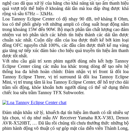
nghệ cao đã qua xử lý của hãng cho khả năng tái tạo âm thanh hiệu
quả vượt trội thể hiện ở khoảng dải tần mà loa đáp ứng được khá
rộng và sâu 67Hz – 32kHz.
Loa Tannoy Eclipse Center có độ nhạy 90 dB, trở kháng 8 Ohm,
loa có thể phối ghép với những ampli có công suất hoạt động nằm
trong khoảng 15W đến 90W. Bộ mạch phân tần chất lượng cao đảm
nhiệm vai trò phân tách các kênh tín hiệu thành các dải tần được
chuẩn xác nhất. Cuộn dây dẫn của loa được thiết kế bởi kim loại
đồng OFC nguyên chất 100%, các đầu cắm được thiết kế mạ vàng
gia tăng sự tiếp xúc đảm bảo cho hiệu quả truyền tín hiệu âm thanh
được tốt nhất.
Với nhu cầu giải trí xem phim người dùng nên kết hợp Tannoy
Eclipse Center cùng các mẫu loa khác trong dòng để tạo nên hệ
thống loa đa kênh hoàn chỉnh: Đảm nhận vị trí front là đôi loa
Tannoy Eclipse Three, vị trí surround là đôi loa Tannoy Eclipse
Mini, vị trí trung tâm là loa Tannoy Eclipse Center, để hỗ trợ cho dải
trầm sôi động, khỏe khoắn hơn người dùng có thể sử dụng thêm
chiếc loa siêu trầm Tannoy TFX Subwoofer.
Đảm nhận khâu xử lý, khuếch đại tín hiệu âm thanh có rất nhiều sự
lựa chọn, ví dụ như mẫu AV Receiver Yamaha RX-V383, Denon
AVR-X520BT, … Đã lâu rồi chúng tôi chưa thưởng thức những bộ
phim hành động võ thuật có sự góp mặt của diễn viên Thành Long,