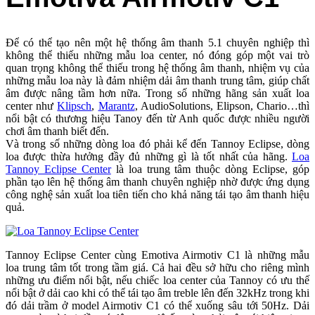
Để có thể tạo nên một hệ thống âm thanh 5.1 chuyên nghiệp thì
không thể thiếu những mẫu loa center, nó đóng góp một vai trò
quan trọng không thể thiếu trong hệ thống âm thanh, nhiệm vụ của
những mẫu loa này là đảm nhiệm dải âm thanh trung tâm, giúp chất
âm được nâng tầm hơn nữa. Trong số những hãng sản xuất loa
center như
Klipsch
,
Marantz
, AudioSolutions, Elipson, Chario…thì
nổi bật có thương hiệu Tanoy đến từ Anh quốc được nhiều người
chơi âm thanh biết đến.
Và trong số những dòng loa đó phải kể đến Tannoy Eclipse, dòng
loa được thừa hưởng đầy đủ những gì là tốt nhất của hãng.
Loa
Tannoy Eclipse Center
là loa trung tâm thuộc dòng Eclipse, góp
phần tạo lên hệ thống âm thanh chuyên nghiệp nhờ được ứng dụng
công nghệ sản xuất loa tiên tiến cho khả năng tái tạo âm thanh hiệu
quả.
Tannoy Eclipse Center cùng Emotiva Airmotiv C1 là những mẫu
loa trung tâm tốt trong tầm giá. Cả hai đều sở hữu cho riêng mình
những ưu điểm nổi bật, nếu chiếc loa center của Tannoy có ưu thế
nổi bật ở dải cao khi có thể tái tạo âm treble lên đến 32kHz trong khi
đó dải trầm ở model Airmotiv C1 có thể xuống sâu tới 50Hz. Dải