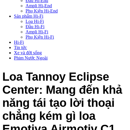
Đầu Hi-End
Ampli Hi-End
Phụ Kiện Hi-End
Sản phẩm Hi-Fi
Loa Hi-Fi
Đầu Hi-Fi
Ampli Hi-Fi
Phụ Kiện Hi-Fi
Hi-Fi
Tin tức
Xe và đời sống
Phim Nước Ngoài
Loa Tannoy Eclipse
Center: Mang đến khả
năng tái tạo lời thoại
chẳng kém gì loa
Emotiva Airmotiv C1