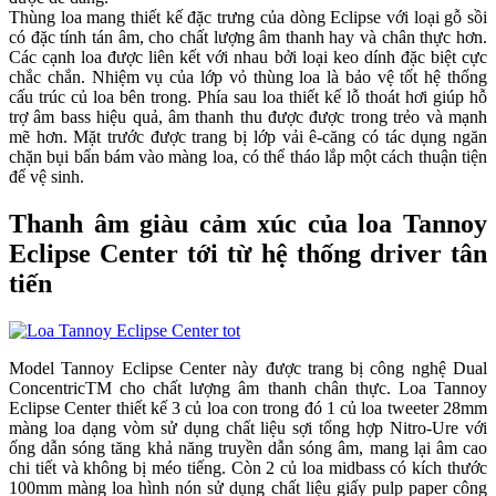
Thùng loa mang thiết kế đặc trưng của dòng Eclipse với loại gỗ sồi
có đặc tính tán âm, cho chất lượng âm thanh hay và chân thực hơn.
Các cạnh loa được liên kết với nhau bởi loại keo dính đặc biệt cực
chắc chắn. Nhiệm vụ của lớp vỏ thùng loa là bảo vệ tốt hệ thống
cấu trúc củ loa bên trong. Phía sau loa thiết kế lỗ thoát hơi giúp hỗ
trợ âm bass hiệu quả, âm thanh thu được được trong trẻo và mạnh
mẽ hơn. Mặt trước được trang bị lớp vải ê-căng có tác dụng ngăn
chặn bụi bẩn bám vào màng loa, có thể tháo lắp một cách thuận tiện
để vệ sinh.
Thanh âm giàu cảm xúc của loa Tannoy
Eclipse Center tới từ hệ thống driver tân
tiến
Model Tannoy Eclipse Center này được trang bị công nghệ Dual
ConcentricTM cho chất lượng âm thanh chân thực. Loa Tannoy
Eclipse Center thiết kế 3 củ loa con trong đó 1 củ loa tweeter 28mm
màng loa dạng vòm sử dụng chất liệu sợi tổng hợp Nitro-Ure với
ống dẫn sóng tăng khả năng truyền dẫn sóng âm, mang lại âm cao
chi tiết và không bị méo tiếng. Còn 2 củ loa midbass có kích thước
100mm màng loa hình nón sử dụng chất liệu giấy pulp paper công