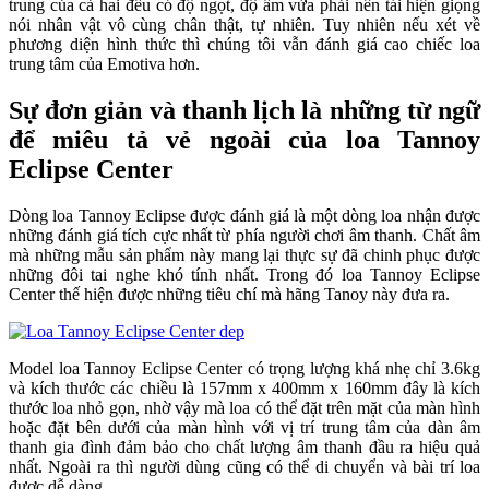
trung của cả hai đều có độ ngọt, độ ấm vừa phải nên tái hiện giọng
nói nhân vật vô cùng chân thật, tự nhiên. Tuy nhiên nếu xét về
phương diện hình thức thì chúng tôi vẫn đánh giá cao chiếc loa
trung tâm của Emotiva hơn.
Sự đơn giản và thanh lịch là những từ ngữ
để miêu tả vẻ ngoài của loa Tannoy
Eclipse Center
Dòng loa Tannoy Eclipse được đánh giá là một dòng loa nhận được
những đánh giá tích cực nhất từ phía người chơi âm thanh. Chất âm
mà những mẫu sản phẩm này mang lại thực sự đã chinh phục được
những đôi tai nghe khó tính nhất. Trong đó loa Tannoy Eclipse
Center thế hiện được những tiêu chí mà hãng Tanoy này đưa ra.
Model loa Tannoy Eclipse Center có trọng lượng khá nhẹ chỉ 3.6kg
và kích thước các chiều là 157mm x 400mm x 160mm đây là kích
thước loa nhỏ gọn, nhờ vậy mà loa có thể đặt trên mặt của màn hình
hoặc đặt bên dưới của màn hình với vị trí trung tâm của dàn âm
thanh gia đình đảm bảo cho chất lượng âm thanh đầu ra hiệu quả
nhất. Ngoài ra thì người dùng cũng có thể di chuyển và bài trí loa
được dễ dàng.