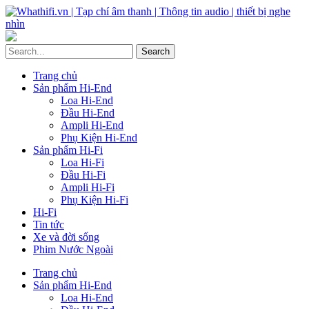
Trang chủ
Sản phẩm Hi-End
Loa Hi-End
Đầu Hi-End
Ampli Hi-End
Phụ Kiện Hi-End
Sản phẩm Hi-Fi
Loa Hi-Fi
Đầu Hi-Fi
Ampli Hi-Fi
Phụ Kiện Hi-Fi
Hi-Fi
Tin tức
Xe và đời sống
Phim Nước Ngoài
Trang chủ
Sản phẩm Hi-End
Loa Hi-End