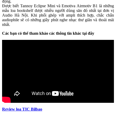
động.
Được biết Tannoy Eclipse Mini và Emotiva Airmotiv B1 là những
mẫu loa bookshelf được nhiều người dùng săn đó nhất tại đơn vị
Audio Hà Nội. Khi phối ghép với ampli thích hợp, chắc chắn
audiophile sẽ có những giây phút nghe nhạc thư giãn và thoải mái
nhất.
Các bạn có thể tham khảo các thông tin khác tại đây
Review loa TIC Bilbao