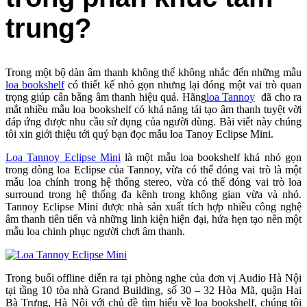
trung?
Trong một bộ dàn âm thanh không thể không nhắc đến những mẫu
loa bookshelf
có thiết kế nhỏ gọn nhưng lại đóng một vai trò quan
trọng giúp cân bằng âm thanh hiệu quả. Hãng
loa Tannoy
đã cho ra
mắt nhiều mẫu loa bookshelf có khả năng tái tạo âm thanh tuyệt vời
đáp ứng được nhu cầu sử dụng của người dùng. Bài viết này chúng
tôi xin giới thiệu tới quý bạn đọc mẫu loa Tanoy Eclipse Mini.
Loa Tannoy Eclipse Mini
là một mẫu loa bookshelf khá nhỏ gọn
trong dòng loa Eclipse của Tannoy, vừa có thể đóng vai trò là một
mẫu loa chính trong hệ thống stereo, vừa có thể đóng vai trò loa
surround trong hệ thống đa kênh trong không gian vừa và nhỏ.
Tannoy Eclipse Mini được nhà sản xuất tích hợp nhiều công nghệ
âm thanh tiên tiến và những linh kiện hiện đại, hứa hẹn tạo nên một
mẫu loa chinh phục người chơi âm thanh.
Trong buổi offline diễn ra tại phòng nghe của đơn vị Audio Hà Nội
tại tầng 10 tòa nhà Grand Building, số 30 – 32 Hòa Mã, quận Hai
Bà Trưng, Hà Nội với chủ đề tìm hiểu về loa bookshelf, chúng tôi