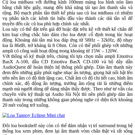
Củ loa midbass với đường kính 100mm màng loa hình nón làm
bằng chất liệu giấy, mang đến khả năng tái tạo âm thanh sâu và
rộng. Bộ mạch phân tần thiết kế phía sau củ loa midbass có nhiệm
vụ phân tách các kênh tín hiệu đầu vào thành các dải tần số để
truyền đến các củ loa phù hợp chính xác nhất.
Loa này có thể đặt trên giá đỡ hoặc đặt trên kệ với thiết kế chân đế
kim loại cứng chắc bảo đảm cho loa được cố định trong lúc hoạt
động. Khoảng dải tần mà loa đáp ứng từ 58Hz – 32kHz, độ nhạy
loa là 86dB, trở kháng là 8 Ohm. Cón có thể phối ghép với những
ampli có công suất hoạt động trong khoảng từ 15W – 120W.
Với thông số kỹ thuật trên, chúng tôi lựa chọn mẫu ampli Emotiva
BasX A-100, đầu CD Emotiva BasX CD-100 và bộ dây dẫn
AudioQuest để hoàn thiện hệ thống phối ghép. Dàn âm thanh này
đem đến những giây phút nghe nhạc ấn tượng, giọng hát nổi bật lên
trên nền âm có độ tĩnh lặng cao, Chất âm có độ chi tiết cao, hình âm
chính xác, độ động ấn tượng, trường âm rộng rãi là những điểm
mạnh mà người dùng dễ dàng nhận thấy được. Theo như tư vấn của
chuyên viên kỹ thuật tại Audio Hà Nội thì nên phối ghép dàn âm
thanh này trong những không gian phòng nghe có diện tích khoảng
20 mét vuông trở xuống.
Đôi loa bookshelf này còn có thể đảm nhận vị trí surround trong hệ
thống loa xem phim, đem lại âm thanh vòm chân thật và rất sống