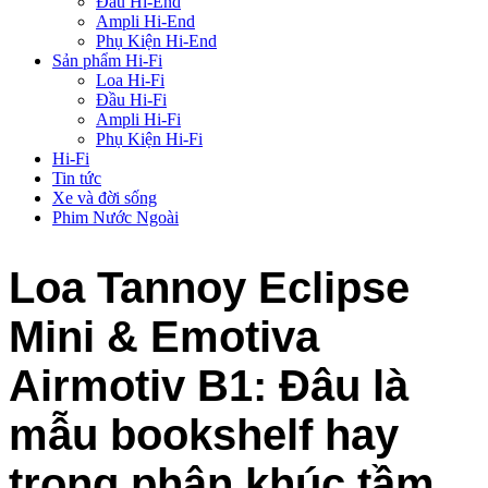
Đầu Hi-End
Ampli Hi-End
Phụ Kiện Hi-End
Sản phẩm Hi-Fi
Loa Hi-Fi
Đầu Hi-Fi
Ampli Hi-Fi
Phụ Kiện Hi-Fi
Hi-Fi
Tin tức
Xe và đời sống
Phim Nước Ngoài
Loa Tannoy Eclipse
Mini & Emotiva
Airmotiv B1: Đâu là
mẫu bookshelf hay
trong phân khúc tầm