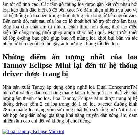
âm tốt độ tĩnh cao. Các tấm gỗ thùng loa được gắn kết với nhau bởi
loại keo dính đặc biệt có độ bền cao. Nó đảm nhận nhiệm vụ bảo vệ
tốt hệ thống củ loa bên trong khỏi những tác động từ bên ngoài vao.
Bên cạnh đó, mặt sau của loa có lỗ thoát hơi hỗ trợ tốt cho âm bass,
giúp loa cho chất âm tự nhiên, chân thực hơn đồng thời tạo điều
kiện dễ dàng trong phối ghép ampli khác hiệu quả. Mặt trước thiết
kế lớp ê-căng bao phủ giúp bảo vệ màng loa khỏi bụi bẩn và tác
nhân từ bên ngoài có thể gây ảnh hưởng không tốt đến loa.
Những điếm ấn tượng nhất của loa
Tannoy Eclipse Mini lại đến từ hệ thống
driver được trang bị
Nhà sản xuất Tanoy áp dụng công nghệ loa Dual ConcentricTM
hiện đại và độc đáo của hãng mang lại sự hiệu quả cao nhất về chất
lượng âm thanh cho loa. Loa Tannoy Eclipse Mini được trang bị hệ
thống driver gồm 2 củ loa trong đó 1 củ loa tweeter đường kính
28mm màng loa dạng vòm sử dụng chất liệu sợi tổng hợp Nitro-Ure
kết hợp ống dẫn sóng gia tăng khả năng truyền dẫn sóng âm, đảm
nhiệm âm cao chi tiết và không bị chói tiếng.