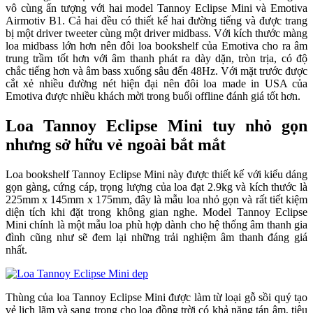
vô cùng ấn tượng với hai model Tannoy Eclipse Mini và Emotiva
Airmotiv B1. Cả hai đều có thiết kế hai đường tiếng và được trang
bị một driver tweeter cùng một driver midbass. Với kích thước màng
loa midbass lớn hơn nên đôi loa bookshelf của Emotiva cho ra âm
trung trầm tốt hơn với âm thanh phát ra dày dặn, tròn trịa, có độ
chắc tiếng hơn và âm bass xuống sâu đến 48Hz. Với mặt trước được
cắt xẻ nhiều đường nét hiện đại nên đôi loa made in USA của
Emotiva được nhiều khách mời trong buổi offline đánh giá tốt hơn.
Loa Tannoy Eclipse Mini tuy nhỏ gọn
nhưng sở hữu vẻ ngoài bắt mắt
Loa bookshelf Tannoy Eclipse Mini này được thiết kế với kiểu dáng
gọn gàng, cứng cáp, trọng lượng của loa đạt 2.9kg và kích thước là
225mm x 145mm x 175mm, đây là mẫu loa nhỏ gọn và rất tiết kiệm
diện tích khi đặt trong không gian nghe. Model Tannoy Eclipse
Mini chính là một mẫu loa phù hợp dành cho hệ thống âm thanh gia
đình cũng như sẽ đem lại những trải nghiệm âm thanh đáng giá
nhất.
Thùng của loa Tannoy Eclipse Mini được làm từ loại gỗ sồi quý tạo
vẻ lịch lãm và sang trọng cho loa đồng trời có khả năng tán âm, tiêu