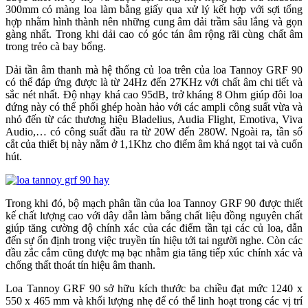
300mm có màng loa làm bằng giấy qua xử lý kết hợp với sợi tổng
hợp nhằm hình thành nên những cung âm dải trầm sâu lắng và gọn
gàng nhất. Trong khi dải cao có góc tán âm rộng rãi cùng chất âm
trong trẻo cà bay bổng.
Dải tần âm thanh mà hệ thống củ loa trên của loa Tannoy GRF 90
có thể đáp ứng được là từ 24Hz đến 27KHz với chất âm chi tiết và
sắc nét nhất. Độ nhạy khá cao 95dB, trở kháng 8 Ohm giúp đôi loa
đứng này có thể phối ghép hoàn hảo với các ampli công suất vừa và
nhỏ đến từ các thương hiệu Bladelius, Audia Flight, Emotiva, Viva
Audio,… có công suất đầu ra từ 20W đến 280W. Ngoài ra, tần số
cắt của thiết bị này nằm ở 1,1Khz cho điểm âm khá ngọt tai và cuốn
hút.
Trong khi đó, bộ mạch phân tần của loa Tannoy GRF 90 được thiết
kế chất lượng cao với dây dẫn làm bằng chất liệu đồng nguyên chất
giúp tăng cường độ chính xác của các điểm tần tại các củ loa, dẫn
đến sự ổn định trong việc truyền tín hiệu tới tai người nghe. Còn các
đầu zắc cắm cũng được mạ bạc nhằm gia tăng tiếp xúc chính xác và
chống thất thoát tín hiệu âm thanh.
Loa Tannoy GRF 90 sở hữu kích thước ba chiều đạt mức 1240 x
550 x 465 mm và khối lượng nhẹ để có thể linh hoạt trong các vị trí