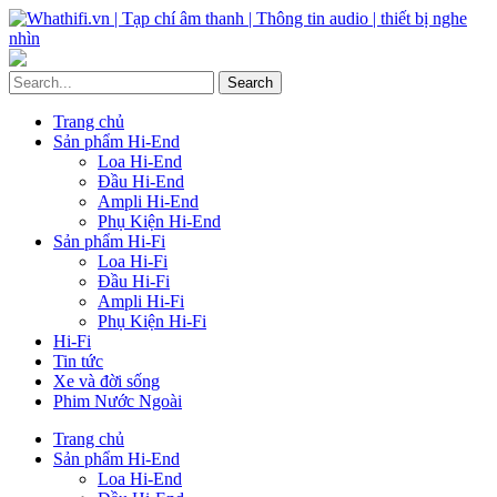
Trang chủ
Sản phẩm Hi-End
Loa Hi-End
Đầu Hi-End
Ampli Hi-End
Phụ Kiện Hi-End
Sản phẩm Hi-Fi
Loa Hi-Fi
Đầu Hi-Fi
Ampli Hi-Fi
Phụ Kiện Hi-Fi
Hi-Fi
Tin tức
Xe và đời sống
Phim Nước Ngoài
Trang chủ
Sản phẩm Hi-End
Loa Hi-End