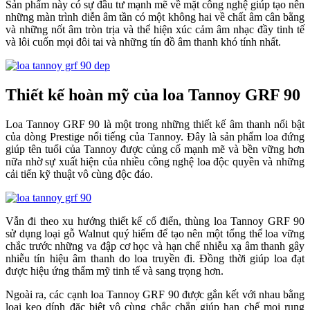
Sản phẩm này có sự đầu tư mạnh mẽ về mặt công nghệ giúp tạo nên
những màn trình diễn âm tần có một không hai về chất âm cân bằng
và những nốt âm tròn trịa và thể hiện xúc cảm âm nhạc đầy tinh tế
và lôi cuốn mọi đôi tai và những tín đồ âm thanh khó tính nhất.
Thiết kế hoàn mỹ của loa Tannoy GRF 90
Loa Tannoy GRF 90 là một trong những thiết kế âm thanh nổi bật
của dòng Prestige nổi tiếng của Tannoy. Đây là sản phẩm loa đứng
giúp tên tuổi của Tannoy được củng cố mạnh mẽ và bền vững hơn
nữa nhờ sự xuất hiện của nhiều công nghệ loa độc quyền và những
cải tiến kỹ thuật vô cùng độc đáo.
Vẫn đi theo xu hướng thiết kế cổ điển, thùng loa Tannoy GRF 90
sử dụng loại gỗ Walnut quý hiếm để tạo nên một tổng thể loa vững
chắc trước những va đập cơ học và hạn chế nhiễu xạ âm thanh gây
nhiễu tín hiệu âm thanh do loa truyền đi. Đồng thời giúp loa đạt
được hiệu ứng thẩm mỹ tinh tế và sang trọng hơn.
Ngoài ra, các cạnh loa Tannoy GRF 90 được gắn kết với nhau bằng
loại keo dính đặc biệt vô cùng chắc chắn giúp hạn chế mọi rung