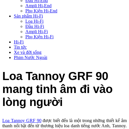
Đầu Hi-End
Ampli Hi-End
Phụ Kiện Hi-End
Sản phẩm Hi-Fi
Loa Hi-Fi
Đầu Hi-Fi
Ampli Hi-Fi
Phụ Kiện Hi-Fi
Hi-Fi
Tin tức
Xe và đời sống
Phim Nước Ngoài
Loa Tannoy GRF 90
mang tinh âm đi vào
lòng người
Loa Tannoy GRF 90
được biết đến là một trong những thiết kế âm
thanh nổi bật đến từ thương hiệu loa danh tiếng nước Anh, Tannoy.