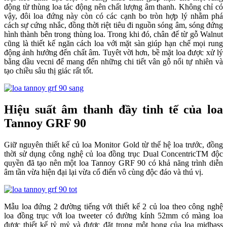
động từ thùng loa tác động nên chất lượng âm thanh. Không chỉ có
vậy, đôi loa đứng này còn có các cạnh bo tròn hợp lý nhằm phá
cách sự cứng nhắc, đồng thời riệt tiêu đi nguồn sóng âm, sóng đứng
hình thành bên trong thùng loa. Trong khi đó, chân đế từ gỗ Walnut
cũng là thiết kế ngăn cách loa với mặt sàn giúp hạn chế mọi rung
động ảnh hưởng đến chất âm. Tuyêt vời hơn, bề mặt loa được xử lý
bằng dầu vecni để mang đến những chi tiết vân gỗ nổi tự nhiên và
tạo chiều sâu thị giác rất tốt.
Hiệu suất âm thanh đầy tinh tế của loa
Tannoy GRF 90
Giữ nguyên thiết kế củ loa Monitor Gold từ thế hệ loa trước, đồng
thời sử dụng công nghệ củ loa đồng trục Dual ConcentricTM độc
quyền đã tạo nên một loa Tannoy GRF 90 có khả năng trình diễn
âm tần vừa hiện đại lại vừa cổ điển vô cùng độc đáo và thú vị.
Mẫu loa đứng 2 đường tiếng với thiết kế 2 củ loa theo công nghệ
loa đồng trục với loa tweeter có đường kính 52mm có màng loa
được thiết kế tỷ mỷ và được đặt trong một họng của loa midbass