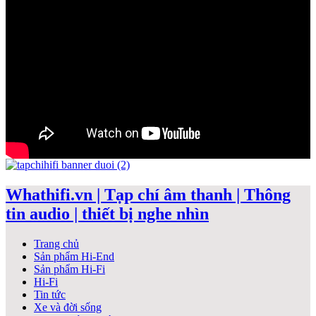
Whathifi.vn | Tạp chí âm thanh | Thông
tin audio | thiết bị nghe nhìn
Trang chủ
Sản phẩm Hi-End
Sản phẩm Hi-Fi
Hi-Fi
Tin tức
Xe và đời sống