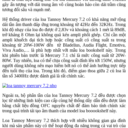
gây ấn tượng với dải trung âm vô cùng hoàn hảo còn dải trầm cũng
tương đối sâu và mạnh mẽ.
Hệ thống driver của loa Tannoy Mercury 7.2 có khả năng mở rộng
dải tần âm thanh đáp ứng trong khoảng từ 42Hz đến 32KHz. Trong
khi độ nhạy của loa đo được ở 2,83v và khoảng cách 1 mét là 89dB,
trở kháng 8 Ohm lại không quá kén ampli phối ghép. Chỉ cần một
ampli khuếch đại tích hợp hoặc công suất có công suất ra trong
khoảng từ 20W-100W đến từ Bladelius, Audia Flight, Emotiva,
Viva Audio,… là phù hợp nhất với mẫu loa bookshelf này. Trong
khi phiên bản trước là Mercury 7.1 chỉ là mức công suất từ 20W-
80W. Tuy nhiên, loa có thể chịu công suất đỉnh lên tới 150W, nhưng
người dùng không nên mạo hiểm bởi nó có thể ảnh hưởng trực tiếp
đến tuổi thọ của loa. Trong khi đó, điểm giao thoa giữa 2 củ loa là
tần số 3400Hz được đánh giá là rất chính xác.
Ngoài ra, bộ phân tần của loa Tannoy Mercury 7.2 đều được chọn
lọc từ những linh kiện cao cấp cùng hệ thống dây dẫn đều được làm
bằng chất liệu đồng OFC nguyên chất để đảm bảo tính chính xác
trong quá trình tái tạo âm thanh của model loa booookshelf này.
Loa Tannoy Mercury 7.2 thích hợp với nhiều không gian gia đình
khi mà sản phẩm này có thể hoạt động đa năng trong cả vai trò của