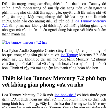
Điểm ấn tượng trong các dòng thiết bị âm thanh của Tannoy đó
chính là mỗi model trong bộ sưu tập của hãng luôn khiến người ta
phải nhung nhớ cái chất âm ngọt ngào, quyện chặt lấy màng nhĩ vô
cùng ấn tượng. Một trong những thiết kế loa được xem là minh
chứng hoàn hảo cho những điều kể trên đó là
loa Tannoy Mercury
7.2
. Sản phẩm này không chỉ thích hợp với những không gian nghe
nhỏ gọn mà còn khiến nhiều người dùng bất ngờ với hiệu suất âm
thanh mạnh mẽ.
Loa Pylon Audio Sapphire Center cũng là một lựa chọn không thể
bỏ qua trong cùng tầm giá bán ra với
loa Tannoy
Mercury 7.2. Sản
phẩm này tuy không có dải âm mở rộng bằng Mercury 7.2 nhưng
chất âm tại mỗi dải âm lại vô cùng linh hoạt và có sự tròn trịa, rõ nét
hơn. Chính vì vậy mà trải nghiệm âm thanh cũng hoàn hảo hơn.
Thiết kế loa Tannoy Mercury 7.2 phù hợp
với không gian phòng vừa và nhỏ
Loa Tannoy Mercury 7.2 là một
loa bookshelf
có kích thước gọn
gàng tương thích hoàn mỹ nhất với những phòng nghe có diện tích
trung bình hay nhỏ hẹp. Đây là mẫu loa thứ 2 trong series Mercury
của hãng âm thanh nước Anh, Tannoy. Sản phẩm này ghi đuểm với