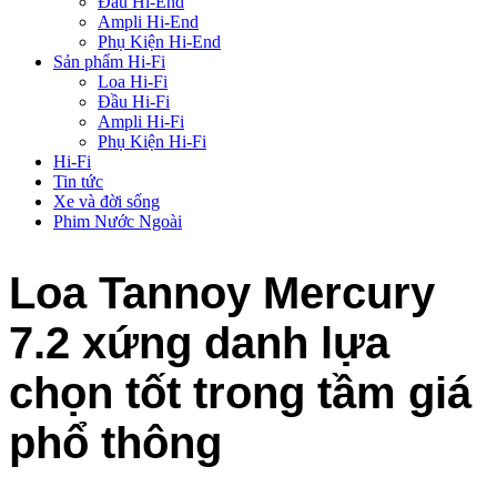
Đầu Hi-End
Ampli Hi-End
Phụ Kiện Hi-End
Sản phẩm Hi-Fi
Loa Hi-Fi
Đầu Hi-Fi
Ampli Hi-Fi
Phụ Kiện Hi-Fi
Hi-Fi
Tin tức
Xe và đời sống
Phim Nước Ngoài
Loa Tannoy Mercury
7.2 xứng danh lựa
chọn tốt trong tầm giá
phổ thông