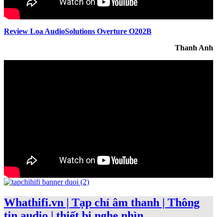
Review Loa AudioSolutions Overture O202B
Thanh Anh
Whathifi.vn | Tạp chí âm thanh | Thông
tin audio | thiết bị nghe nhìn