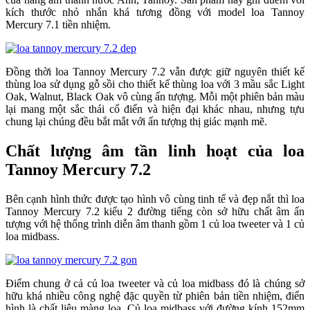
kích thước nhỏ nhắn khá tương đồng với model loa Tannoy
Mercury 7.1 tiền nhiệm.
Đồng thời loa Tannoy Mercury 7.2 vẫn được giữ nguyên thiết kế
thùng loa sử dụng gỗ sồi cho thiết kế thùng loa với 3 mầu sắc Light
Oak, Walnut, Black Oak vô cùng ấn tượng. Mỗi một phiên bản màu
lại mang một sắc thái cổ điển và hiện đại khác nhau, nhưng tựu
chung lại chúng đều bắt mắt với ấn tượng thị giác mạnh mẽ.
Chất lượng âm tần linh hoạt của loa
Tannoy Mercury 7.2
Bên cạnh hình thức được tạo hình vô cùng tinh tế và đẹp nắt thì loa
Tannoy Mercury 7.2 kiểu 2 đường tiếng còn sở hữu chất âm ấn
tượng với hệ thống trình diễn âm thanh gồm 1 củ loa tweeter và 1 củ
loa midbass.
Điểm chung ở cả củ loa tweeter và củ loa midbass đó là chúng sở
hữu khá nhiều công nghệ đặc quyền từ phiên bản tiền nhiệm, điển
hình là chất liệu màng loa. Củ loa midbass với đường kính 152mm