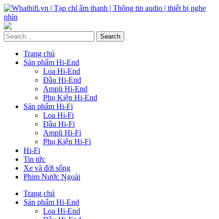
Trang chủ
Sản phẩm Hi-End
Loa Hi-End
Đầu Hi-End
Ampli Hi-End
Phụ Kiện Hi-End
Sản phẩm Hi-Fi
Loa Hi-Fi
Đầu Hi-Fi
Ampli Hi-Fi
Phụ Kiện Hi-Fi
Hi-Fi
Tin tức
Xe và đời sống
Phim Nước Ngoài
Trang chủ
Sản phẩm Hi-End
Loa Hi-End