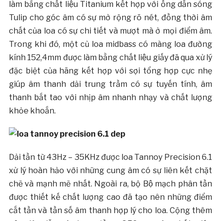
làm bằng chất liệu Titanium kết hợp với ống dẫn sóng
Tulip cho góc âm có sự mở rộng rõ nét, đồng thời âm
chất của loa có sự chi tiết và mượt mà ở mọi điểm âm.
Trong khi đó, một củ loa midbass có màng loa đường
kính 152,4mm được làm bằng chất liệu giấy đã qua xử lý
đặc biệt của hãng kết hợp với sợi tổng hợp cực nhẹ
giúp âm thanh dải trung trầm có sự tuyến tính, âm
thanh bắt tao với nhịp âm nhanh nhạy và chất lượng
khỏe khoắn.
Dải tần từ 43Hz – 35KHz được loa Tannoy Precision 6.1
xử lý hoàn hảo với những cung âm có sự liên kết chặt
chẽ và mạnh mẽ nhất. Ngoài ra, bộ Bộ mạch phân tần
được thiết kế chất lượng cao đã tạo nên những điểm
cắt tần và tần số âm thanh hợp lý cho loa. Cộng thêm