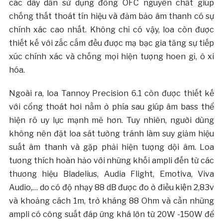
các dây dẫn sử dụng đồng OFC nguyên chất giúp
chống thất thoát tín hiệu và đảm bảo âm thanh có sự
chính xác cao nhất. Không chỉ có vậy, loa còn được
thiết kế với zắc cắm đều được mạ bạc gia tăng sự tiếp
xúc chính xác và chống mọi hiện tượng hoen gỉ, ô xi
hóa.
Ngoài ra, loa Tannoy Precision 6.1 còn được thiết kế
với cổng thoát hơi nằm ở phía sau giúp âm bass thể
hiện rõ uy lực mạnh mẽ hơn. Tuy nhiên, người dùng
không nên đặt loa sát tường tránh làm suy giảm hiệu
suất âm thanh và gặp phải hiện tượng dội âm. Loa
tương thích hoàn hảo với những khối ampli đến từ các
thương hiệu Bladelius, Audia Flight, Emotiva, Viva
Audio,… do có độ nhạy 88 dB được đo ở điều kiện 2,83v
và khoảng cách 1m, trở kháng 88 Ohm và cần những
ampli có công suất đáp ứng khá lớn từ 20W -150W để