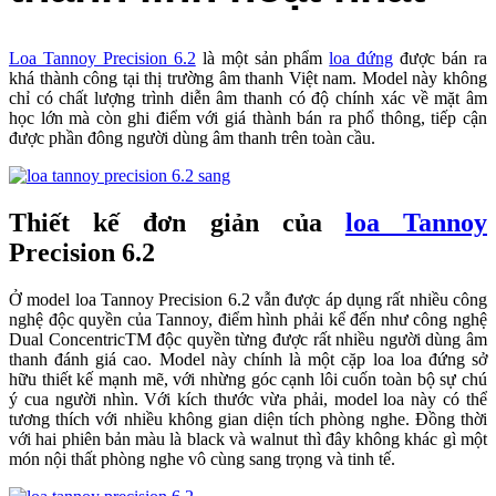
Loa Tannoy Precision 6.2
là một sản phẩm
loa đứng
được bán ra
khá thành công tại thị trường âm thanh Việt nam. Model này không
chỉ có chất lượng trình diễn âm thanh có độ chính xác về mặt âm
học lớn mà còn ghi điểm với giá thành bán ra phổ thông, tiếp cận
được phần đông người dùng âm thanh trên toàn cầu.
Thiết kế đơn giản của
loa Tannoy
Precision 6.2
Ở model loa Tannoy Precision 6.2 vẫn được áp dụng rất nhiều công
nghệ độc quyền của Tannoy, điểm hình phải kể đến như công nghệ
Dual ConcentricTM độc quyền từng được rất nhiều người dùng âm
thanh đánh giá cao. Model này chính là một cặp loa loa đứng sở
hữu thiết kế mạnh mẽ, với nhừng góc cạnh lôi cuốn toàn bộ sự chú
ý cua người nhìn. Với kích thước vừa phải, model loa này có thể
tương thích với nhiều không gian diện tích phòng nghe. Đồng thời
với hai phiên bản màu là black và walnut thì đây không khác gì một
món nội thất phòng nghe vô cùng sang trọng và tinh tế.