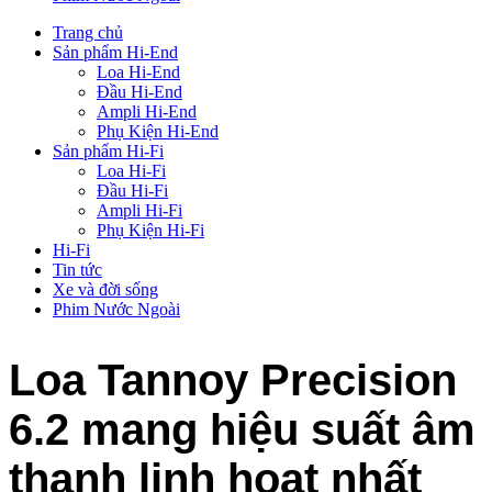
Trang chủ
Sản phẩm Hi-End
Loa Hi-End
Đầu Hi-End
Ampli Hi-End
Phụ Kiện Hi-End
Sản phẩm Hi-Fi
Loa Hi-Fi
Đầu Hi-Fi
Ampli Hi-Fi
Phụ Kiện Hi-Fi
Hi-Fi
Tin tức
Xe và đời sống
Phim Nước Ngoài
Loa Tannoy Precision
6.2 mang hiệu suất âm
thanh linh hoạt nhất