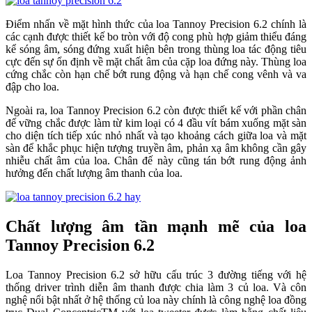
Điểm nhấn về mặt hình thức của loa Tannoy Precision 6.2 chính là
các cạnh được thiết kế bo tròn với độ cong phù hợp giảm thiểu đáng
kể sóng âm, sóng đứng xuất hiện bên trong thùng loa tác động tiêu
cực đến sự ổn định về mặt chất âm của cặp loa đứng này. Thùng loa
cứng chắc còn hạn chế bớt rung động và hạn chế cong vênh và va
đập cho loa.
Ngoài ra, loa Tannoy Precision 6.2 còn được thiết kế với phần chân
đế vững chắc được làm từ kim loại có 4 đầu vít bám xuống mặt sàn
cho diện tích tiếp xúc nhỏ nhất và tạo khoảng cách giữa loa và mặt
sàn để khắc phục hiện tượng truyền âm, phản xạ âm không cần gây
nhiễu chất âm của loa. Chân đế này cũng tán bớt rung động ảnh
hưởng đến chất lượng âm thanh của loa.
Chất lượng âm tần mạnh mẽ của loa
Tannoy Precision 6.2
Loa Tannoy Precision 6.2 sở hữu cấu trúc 3 đường tiếng với hệ
thống driver trình diễn âm thanh được chia làm 3 củ loa. Và côn
nghệ nổi bật nhất ở hệ thống củ loa này chính là công nghệ loa đồng