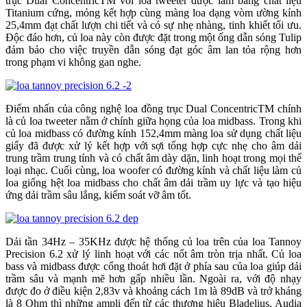
trục Dual ConcentricTM với loa tweeter được làm bằng chất liệu
Titanium cứng, mỏng kết hợp cùng màng loa dạng vòm ường kính
25,4mm đạt chất lượn chi tiết và có sự nhẹ nhàng, tinh khiết tối ưu.
Độc đáo hơn, củ loa này còn được đặt trong một ống dẫn sóng Tulip
đảm bảo cho việc truyền dẫn sóng đạt góc âm lan tỏa rộng hơn
trong phạm vi không gan nghe.
Điểm nhấn của công nghệ loa đồng trục Dual ConcentricTM chính
là củ loa tweeter nằm ở chính giữa họng của loa midbass. Trong khi
củ loa midbass có đường kính 152,4mm màng loa sử dụng chất liệu
giấy đã được xử lý kết hợp với sợi tổng hợp cực nhẹ cho âm dải
trung trầm trung tính và có chất âm dày dặn, linh hoạt trong mọi thể
loại nhạc. Cuối cùng, loa woofer có đường kính và chất liệu làm củ
loa giống hệt loa midbass cho chất âm dải trầm uy lực và tạo hiệu
ứng dải trầm sâu lắng, kiểm soát vỡ âm tốt.
Dải tần 34Hz – 35KHz được hệ thống củ loa trên của loa Tannoy
Precision 6.2 xử lý linh hoạt với các nốt âm tròn trịa nhất. Củ loa
bass và midbass được cổng thoát hơi đặt ở phía sau của loa giúp dải
trầm sâu và mạnh mẽ hơn gấp nhiều lần. Ngoài ra, với độ nhạy
được đo ở điều kiện 2,83v và khoảng cách 1m là 89dB và trở kháng
là 8 Ohm thì những ampli đến từ các thương hiệu Bladelius, Audia