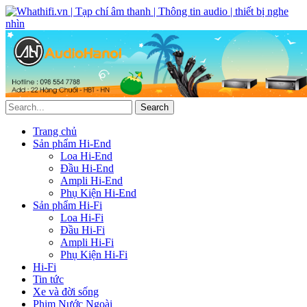
Trang chủ
Sản phẩm Hi-End
Loa Hi-End
Đầu Hi-End
Ampli Hi-End
Phụ Kiện Hi-End
Sản phẩm Hi-Fi
Loa Hi-Fi
Đầu Hi-Fi
Ampli Hi-Fi
Phụ Kiện Hi-Fi
Hi-Fi
Tin tức
Xe và đời sống
Phim Nước Ngoài