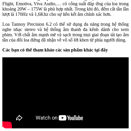
Flight, Emotiva, Viva Audio,… có công suất đáp ứng của loa trong
khoảng 20W – 175W là phù hợp nhất. Trong khi đó, đểm cắt tần lần
lượt là 170Hz và 1,6Khz cho sự liên kết âm chính xác hơn.
Loa Tannoy Precision 6.2 có thể sử dụng đa năng trong hệ thống
nghe nhạc stereo và hệ thống âm thanh đa kênh dành cho xem
phim. Với chất âm mạnh mẽ và sạch trong mọi giai đoạn tái tạo âm
tần của đôi loa đứng đã nhận về vô số lời khen từ phía người dùng.
Các bạn có thể tham khảo các sản phẩm khác tại đây