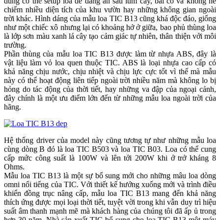
dùng có thể setup loa dễ dàng ẩn sau lùm cây, bãi cỏ và không hề
chiếm nhiều diện tích của khu vườn hay những không gian ngoài
trời khác. Hình dáng của mẫu loa TIC B13 cũng khá độc đáo, giống
như một chiếc xô nhưng lại có khoảng hở ở giữa, bao phủ thùng loa
là lớp sơn màu xanh lá cây tạo cảm giác tự nhiên, thân thiện với môi
trường.
Phần thùng của mẫu loa TIC B13 được làm từ nhựa ABS, đây là
vật liệu làm vỏ loa quen thuộc TIC. ABS là loại nhựa cao cấp có
khả năng chịu nước, chịu nhiệt và chịu lực cực tốt vì thế mà mẫu
này có thể hoạt động liên tiếp ngoài trời nhiều năm mà không lo bị
hỏng do tác động của thời tiết, hay những va đập của ngoại cảnh,
đây chính là một ưu điểm lớn đến từ những mẫu loa ngoài trời của
hãng.
Hệ thống driver của model này cũng tương tự như những mẫu loa
cùng dòng B đó là loa TIC B503 và loa TIC B03. Loa có thể cung
cấp mức công suất là 100W và lên tới 200W khi ở trở kháng 8
Ohms.
Mẫu loa TIC B13 là một sự bổ sung mới cho những mâu loa dòng
omni nổi tiếng của TIC. Với thiết kế hướng xuống mới và trình điều
khiển đồng trục nâng cấp, mẫu loa TIC B13 mang đến khả năng
thích ứng được mọi loại thời tiết, tuyệt vời trong khi vẫn duy trì hiệu
suất âm thanh mạnh mẽ mà khách hàng của chúng tôi đã ấp ủ trong
hơn 30 năm. Nhà sản xuất TIC bổ sung cho loa TIC B13 một máy