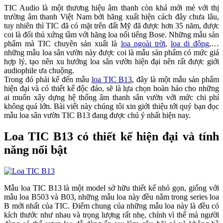
TIC Audio là một thương hiệu âm thanh còn khá mới mẻ với thị
trường âm thanh Việt Nam bởi hãng xuất hiện cách đây chưa lâu,
tuy nhiên thì TIC đã có mặt trên đất Mỹ đã được hơn 35 năm, được
coi là đối thủ xứng tầm với hãng loa nổi tiếng Bose. Những mẫu sản
phẩm mà TIC chuyên sản xuất là
loa ngoài trời
,
loa di động
,…
những mẫu loa sân vườn này được coi là mẫu sản phẩm có mức giá
hợp lý, tạo nên xu hướng loa sân vườn hiện đại nên rất được giới
audiophile ưa chuộng.
Trong đó phải kể đến mẫu
loa TIC B13
, đây là một mẫu sản phẩm
hiện đại và có thiết kế độc đáo, sẽ là lựa chọn hoàn hảo cho những
ai muốn xây dựng hệ thống âm thanh sân vườn với mức chi phí
không quá lớn. Bài viết này chúng tôi xin giới thiệu tới quý bạn đọc
mẫu loa sân vườn TIC B13 đang được chú ý nhất hiện nay.
Loa TIC B13 có thiết kế hiện đại và tính
năng nổi bật
Mẫu loa TIC B13 là một model sở hữu thiết kế nhỏ gọn, giống với
mẫu loa B503 và B03, những mẫu loa này đều nằm trong series loa
B mới nhất của TIC. Điểm chung của những mẫu loa này là đều có
kích thước như nhau và trọng lượng rất nhẹ, chính vì thế mà người