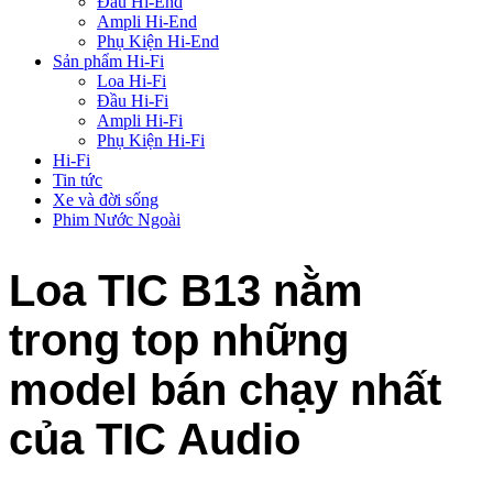
Đầu Hi-End
Ampli Hi-End
Phụ Kiện Hi-End
Sản phẩm Hi-Fi
Loa Hi-Fi
Đầu Hi-Fi
Ampli Hi-Fi
Phụ Kiện Hi-Fi
Hi-Fi
Tin tức
Xe và đời sống
Phim Nước Ngoài
Loa TIC B13 nằm
trong top những
model bán chạy nhất
của TIC Audio