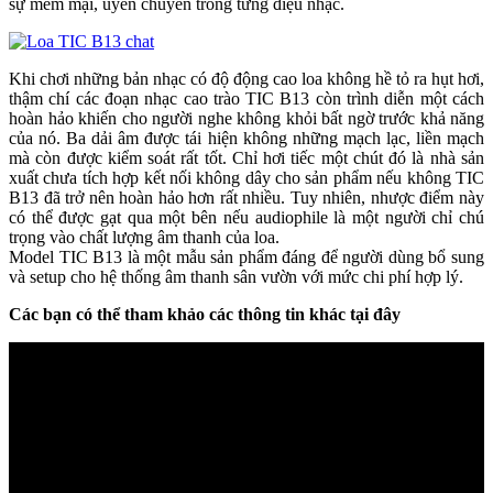
sự mềm mại, uyển chuyển trong từng điệu nhạc.
Khi chơi những bản nhạc có độ động cao loa không hề tỏ ra hụt hơi,
thậm chí các đoạn nhạc cao trào TIC B13 còn trình diễn một cách
hoàn hảo khiến cho người nghe không khỏi bất ngờ trước khả năng
của nó. Ba dải âm được tái hiện không những mạch lạc, liền mạch
mà còn được kiểm soát rất tốt. Chỉ hơi tiếc một chút đó là nhà sản
xuất chưa tích hợp kết nối không dây cho sản phẩm nếu không TIC
B13 đã trở nên hoàn hảo hơn rất nhiều. Tuy nhiên, nhược điểm này
có thể được gạt qua một bên nếu audiophile là một người chỉ chú
trọng vào chất lượng âm thanh của loa.
Model TIC B13 là một mẫu sản phẩm đáng để người dùng bổ sung
và setup cho hệ thống âm thanh sân vườn với mức chi phí hợp lý.
Các bạn có thể tham khảo các thông tin khác tại đây