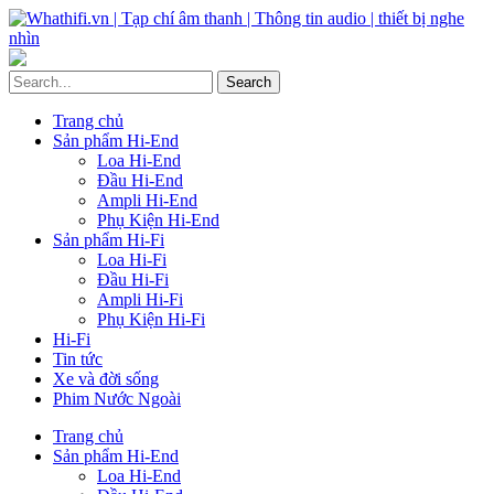
Trang chủ
Sản phẩm Hi-End
Loa Hi-End
Đầu Hi-End
Ampli Hi-End
Phụ Kiện Hi-End
Sản phẩm Hi-Fi
Loa Hi-Fi
Đầu Hi-Fi
Ampli Hi-Fi
Phụ Kiện Hi-Fi
Hi-Fi
Tin tức
Xe và đời sống
Phim Nước Ngoài
Trang chủ
Sản phẩm Hi-End
Loa Hi-End