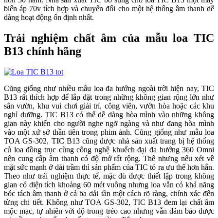
biến áp 70v tích hợp và chuyển đổi cho một hệ thống âm thanh dễ
dàng hoạt động ổn định nhất.
Trải nghiệm chất âm của mẫu loa TIC
B13 chính hãng
Cũng giống như nhiều mẫu loa đa hướng ngoài trời hiện nay, TIC
B13 rất thích hợp để lắp đặt trong những không gian rộng lớn như
sân vườn, khu vui chơi giải trí, công viên, vườn hòa hoặc các khu
nghỉ dưỡng. TIC B13 có thể dễ dàng hòa mình vào những không
gian này khiến cho người nghe ngỡ ngàng và như đang hòa mình
vào một xứ sở thần tiên trong phim ảnh. Cũng giống như mẫu loa
TOA GS-302, TIC B13 cũng được nhà sản xuất trang bị hệ thống
củ loa đồng trục cùng công nghệ khuếch đại đa hướng 360 Omni
nên cung cấp âm thanh có độ mở rất rộng. Thế nhưng nếu xét về
mặt sức mạnh ở dải trầm thì sản phẩm của TIC tỏ ra ưu thế hơn hẳn.
Theo như trải nghiệm thực tế, mặc dù được thiết lập trong không
gian có diện tích khoảng 60 mét vuông nhưng loa vẫn có khả năng
bóc tách âm thanh ở cả ba dải tần một cách rõ ràng, chính xác đến
từng chi tiết. Không như TOA GS-302, TIC B13 đem lại chất âm
mộc mạc, tự nhiên với độ trong trẻo cao nhưng vẫn đảm bảo được