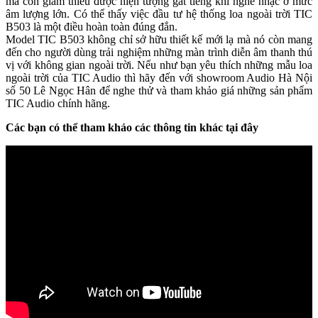
mà còn giảm thiểu được hiện tượng gắt tiếng khi nghe nhạc ở mức
âm lượng lớn. Có thể thấy việc đầu tư hệ thống loa ngoài trời TIC
B503 là một điều hoàn toàn đúng đắn.
Model TIC B503 không chỉ sở hữu thiết kế mới lạ mà nó còn mang
đến cho người dùng trải nghiệm những màn trình diễn âm thanh thú
vị với không gian ngoài trời. Nếu như bạn yêu thích những mẫu loa
ngoài trời của TIC Audio thì hãy đến với showroom Audio Hà Nội
số 50 Lê Ngọc Hân để nghe thử và tham khảo giá những sản phẩm
TIC Audio chính hãng.
Các bạn có thể tham khảo các thông tin khác tại đây