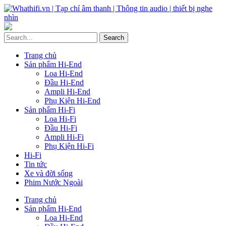
Trang chủ
Sản phẩm Hi-End
Loa Hi-End
Đầu Hi-End
Ampli Hi-End
Phụ Kiện Hi-End
Sản phẩm Hi-Fi
Loa Hi-Fi
Đầu Hi-Fi
Ampli Hi-Fi
Phụ Kiện Hi-Fi
Hi-Fi
Tin tức
Xe và đời sống
Phim Nước Ngoài
Trang chủ
Sản phẩm Hi-End
Loa Hi-End