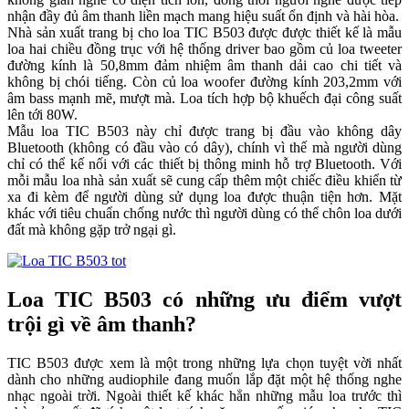
nhận đầy đủ âm thanh liền mạch mang hiệu suất ổn định và hài hòa.
Nhà sản xuất trang bị cho loa TIC B503 được được thiết kế là mẫu
loa hai chiều đồng trục với hệ thống driver bao gồm củ loa tweeter
đường kính là 50,8mm đảm nhiệm âm thanh dải cao chi tiết và
không bị chói tiếng. Còn củ loa woofer đường kính 203,2mm với
âm bass mạnh mẽ, mượt mà. Loa tích hợp bộ khuếch đại công suất
lên tới 80W.
Mẫu loa TIC B503 này chỉ được trang bị đầu vào không dây
Bluetooth (không có đầu vào có dây), chính vì thế mà người dùng
chỉ có thể kế nối với các thiết bị thông minh hỗ trợ Bluetooth. Với
mỗi mẫu loa nhà sản xuất sẽ cung cấp thêm một chiếc điều khiển từ
xa đi kèm để người dùng sử dụng loa được thuận tiện hơn. Mặt
khác với tiêu chuẩn chống nước thì người dùng có thể chôn loa dưới
đất mà không gặp trở ngại gì.
Loa TIC B503 có những ưu điểm vượt
trội gì về âm thanh?
TIC B503 được xem là một trong những lựa chọn tuyệt vời nhất
dành cho những audiophile đang muốn lắp đặt một hệ thống nghe
nhạc ngoài trời. Ngoài thiết kế khác hẳn những mẫu loa trước thì