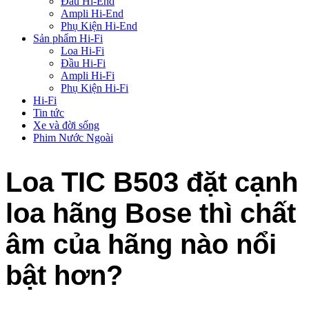
Đầu Hi-End
Ampli Hi-End
Phụ Kiện Hi-End
Sản phẩm Hi-Fi
Loa Hi-Fi
Đầu Hi-Fi
Ampli Hi-Fi
Phụ Kiện Hi-Fi
Hi-Fi
Tin tức
Xe và đời sống
Phim Nước Ngoài
Loa TIC B503 đặt cạnh
loa hãng Bose thì chất
âm của hãng nào nổi
bật hơn?