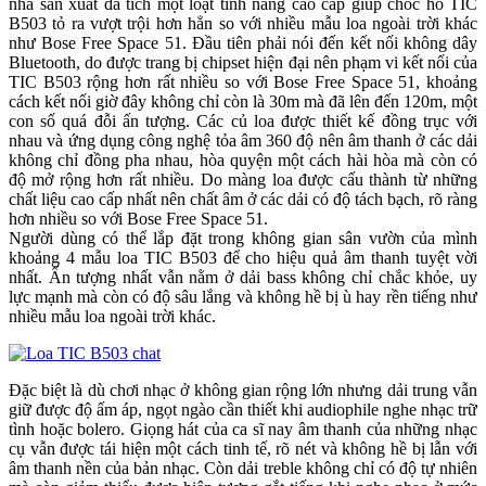
nhà sản xuất đã tích một loạt tính năng cao cấp giúp choc ho TIC
B503 tỏ ra vượt trội hơn hẳn so với nhiều mẫu loa ngoài trời khác
như Bose Free Space 51. Đầu tiên phải nói đến kết nối không dây
Bluetooth, do được trang bị chipset hiện đại nên phạm vi kết nối của
TIC B503 rộng hơn rất nhiều so với Bose Free Space 51, khoảng
cách kết nối giờ đây không chỉ còn là 30m mà đã lên đến 120m, một
con số quá đỗi ấn tượng. Các củ loa được thiết kế đồng trục với
nhau và ứng dụng công nghệ tỏa âm 360 độ nên âm thanh ở các dải
không chỉ đồng pha nhau, hòa quyện một cách hài hòa mà còn có
độ mở rộng hơn rất nhiều. Do màng loa được cấu thành từ những
chất liệu cao cấp nhất nên chất âm ở các dải có độ tách bạch, rõ ràng
hơn nhiều so với Bose Free Space 51.
Người dùng có thể lắp đặt trong không gian sân vườn của mình
khoảng 4 mẫu loa TIC B503 để cho hiệu quả âm thanh tuyệt vời
nhất. Ấn tượng nhất vẫn nằm ở dải bass không chỉ chắc khỏe, uy
lực mạnh mà còn có độ sâu lắng và không hề bị ù hay rền tiếng như
nhiều mẫu loa ngoài trời khác.
Đặc biệt là dù chơi nhạc ở không gian rộng lớn nhưng dải trung vẫn
giữ được độ ấm áp, ngọt ngào cần thiết khi audiophile nghe nhạc trữ
tình hoặc bolero. Giọng hát của ca sĩ nay âm thanh của những nhạc
cụ vẫn được tái hiện một cách tinh tế, rõ nét và không hề bị lẫn với
âm thanh nền của bản nhạc. Còn dải treble không chỉ có độ tự nhiên