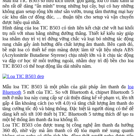
Mẫu loa TIC B503 sở hữu kích thước gọn gàng, loa có màu xanh lá
nên rất dễ dàng “ẩn mình” trong những bụi cây, bụi cỏ hay những
không gian setup rộng lớn như sân vườn, trung tâm thương mại hay
các khu dân cư đông đúc, … thuận tiện cho setup và vận chuyển
được hiệu quả nhất.
Hình dáng của loa TIC B503 có tính liên kết chặt chẽ với hai khối
trụ nối với nhau bằng những đường thẳng. Thiết kế kiểu này giúp
loa nhằm duy trì vị trí đứng vững chắc và loại bỏ những tác động
rung chấn gây ảnh hưởng đến chất lượng âm thanh. Bên cạnh đó,
bề mặt loa có thiết kế mịn màng được làm từ vật liệu nhựa ABS
(Acrylonitrile Butadiene Styrene) chịu nhiệt lớn và ít chịu tác động
va đập cơ học từ môi trường ngoài, nhằm duy trì độ bền cho loa
TIC B503 có thể hoạt động lâu dài nhiều năm.
Mẫu loa TIC B503 là một phần của giải pháp âm thanh đa
loa
Bluetooth
5 mới của TIC. So với Bluetooth 4, chipset Bluetooth 5
mới ở mẫu loa này cung cấp sự cải thiện đáng kể về phạm vi, lên tới
gấp 4 lần khoảng cách (so với 4.0) và tăng chất lượng âm thanh do
tăng cường tốc độ và băng thông. Đặc biệt là người dùng có thể dễ
dàng kết nối tới 100 thiết bị TIC Bluetooth 5 tương thích để tạo ra
một hệ thống âm thanh đa loa khổng lồ.
Loa TIC B503 còn được trang bị công nghệ âm thanh đa hướng
360 độ, nhờ vậy mà âm thanh có độ tỏa mạnh mẽ xung quanh
không gian nghe có diện tích lớn, đồng thời người nghe được tiếp