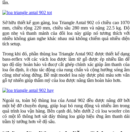
lần.
Sở hữu thiết kế gọn gàng, loa Triangle Antal 902 có chiều cao 1070
mm, chiều rộng 220 mm, chiều sâu 280 mm và nặng 22.5 kg. Độ
gọn nhẹ và thanh mảnh của đôi loa này giúp nó tương thích với
nhiều không gian nghe khác nhau mà không chiếm quá nhiều diện
tích setup.
Trong khi đó, phần thùng loa Triangle Antal 902 được thiết kế dạng
bass-reflex với các vách loa được làm từ gỗ được ép nhiều lần để
tạo độ dày hoàn hảo và đucợ cắt ghép chính xác giúp âm thanh của
loa ổn định, ít chịu tác động của rung chấn và cộng hưởng sóng âm
cũng như sóng đứng. Bề mặt model loa này được phủ màu sơn vân
gỗ tự nhiên giúp thẩm mỹ của loa được nâng tầm hoàn hảo hơn.
Ngoài ra, toàn bộ thùng loa của Antal 902 đều được nâng đỡ bởi
một bệ đỡ chuyên dụng, giúp loại bỏ rung động và nhiễu âm trong
quá trình loa vận hàng. Bên cạnh đó, bên dưới 2 củ loa woofer còn
có một lỗ thông hơi sát đáy thùng loa giúp hiệu ứng âm thanh dải
trầm lý tưởng hơn về độ sâu.