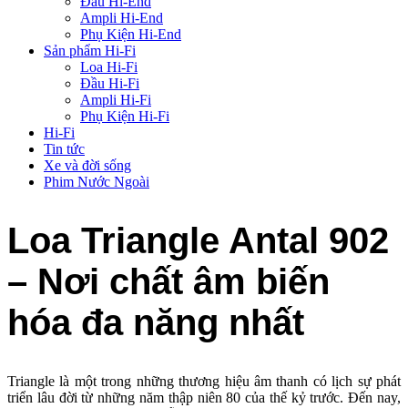
Đầu Hi-End
Ampli Hi-End
Phụ Kiện Hi-End
Sản phẩm Hi-Fi
Loa Hi-Fi
Đầu Hi-Fi
Ampli Hi-Fi
Phụ Kiện Hi-Fi
Hi-Fi
Tin tức
Xe và đời sống
Phim Nước Ngoài
Loa Triangle Antal 902
– Nơi chất âm biến
hóa đa năng nhất
Triangle là một trong những thương hiệu âm thanh có lịch sự phát
triển lâu đời từ những năm thập niên 80 của thế kỷ trước. Đến nay,