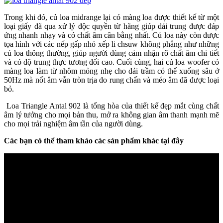
Trong khi đó, củ loa midrange lại có màng loa được thiết kế từ một
loại giấy đã qua xử lý độc quyền từ hãng giúp dải trung được đáp
ứng nhanh nhạy và có chất âm cân bằng nhất. Củ loa này còn được
tọa hình với các nếp gấp nhỏ xếp li chsuw không phẳng như những
củ loa thông thường, giúp người dùng cảm nhận rõ chất âm chi tiết
và có độ trung thực tương đối cao. Cuối cùng, hai củ loa woofer có
màng loa làm từ nhôm mỏng nhẹ cho dải trầm có thể xuống sâu ở
50Hz mà nốt âm vẫn tròn trịa do rung chấn và méo âm đã được loại
bỏ.
Loa Triangle Antal 902 là tổng hòa của thiết kế đẹp mắt cùng chất
âm lý tưởng cho mọi bản thu, mở ra không gian âm thanh mạnh mẽ
cho mọi trải nghiệm âm tần của người dùng.
Các bạn có thể tham khảo các sản phẩm khác tại đây