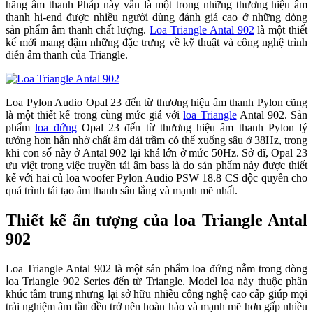
hãng âm thanh Pháp này vẫn là một trong những thương hiệu âm
thanh hi-end được nhiều người dùng đánh giá cao ở những dòng
sản phẩm âm thanh chất lượng.
Loa Triangle Antal 902
là một thiết
kế mới mang đậm những đặc trưng về kỹ thuật và công nghệ trình
diễn âm thanh của Triangle.
Loa Pylon Audio Opal 23 đến từ thương hiệu âm thanh Pylon cũng
là một thiết kế trong cùng mức giá với
loa Triangle
Antal 902. Sản
phẩm
loa đứng
Opal 23 đến từ thương hiệu âm thanh Pylon lý
tưởng hơn hẳn nhờ chất âm dải trầm có thể xuống sâu ở 38Hz, trong
khi con số này ở Antal 902 lại khá lớn ở mức 50Hz. Sở dĩ, Opal 23
ưu việt trong việc truyền tải âm bass là do sản phẩm này được thiết
kế với hai củ loa woofer Pylon Audio PSW 18.8 CS độc quyền cho
quá trình tái tạo âm thanh sâu lắng và mạnh mẽ nhất.
Thiết kế ấn tượng của loa Triangle Antal
902
Loa Triangle Antal 902 là một sản phẩm loa đứng nằm trong dòng
loa Triangle 902 Series đến từ Triangle. Model loa này thuộc phân
khúc tầm trung nhưng lại sở hữu nhiều công nghệ cao cấp giúp mọi
trải nghiệm âm tần đều trở nên hoàn hảo và mạnh mẽ hơn gấp nhiều