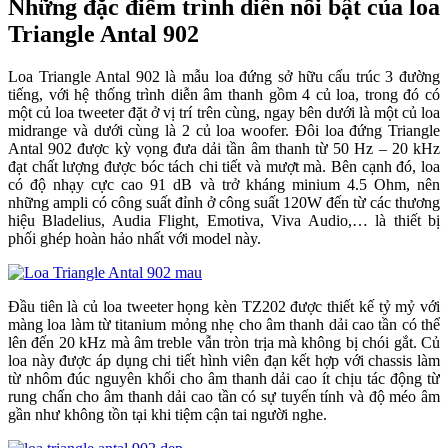
Những đặc điểm trình diễn nổi bật của loa
Triangle Antal 902
Loa Triangle Antal 902 là mẫu loa đứng sở hữu cấu trúc 3 đường
tiếng, với hệ thống trình diễn âm thanh gồm 4 củ loa, trong đó có
một củ loa tweeter đặt ở vị trí trên cùng, ngay bên dưới là một củ loa
midrange và dưới cùng là 2 củ loa woofer. Đôi loa đứng Triangle
Antal 902 được kỳ vọng đưa dải tần âm thanh từ 50 Hz – 20 kHz
đạt chất lượng được bóc tách chi tiết và mượt mà. Bên cạnh đó, loa
có độ nhạy cực cao 91 dB và trở kháng minium 4.5 Ohm, nên
những ampli có công suất đỉnh ở công suất 120W đến từ các thương
hiệu Bladelius, Audia Flight, Emotiva, Viva Audio,… là thiết bị
phối ghép hoàn hảo nhất với model này.
Đầu tiên là củ loa tweeter họng kèn TZ202 được thiết kế tỷ mỷ với
màng loa làm từ titanium mỏng nhẹ cho âm thanh dải cao tần có thể
lên đến 20 kHz mà âm treble vẫn tròn trịa mà không bị chói gắt. Củ
loa này được áp dụng chi tiết hình viên đạn kết hợp với chassis làm
từ nhôm đúc nguyên khối cho âm thanh dải cao ít chịu tác động từ
rung chấn cho âm thanh dải cao tần có sự tuyến tính và độ méo âm
gần như không tồn tại khi tiệm cận tai người nghe.