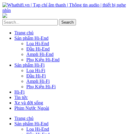
Trang chủ
Sản phẩm Hi-End
Loa Hi-End
Đầu Hi-End
Ampli Hi-End
Phụ Kiện Hi-End
Sản phẩm Hi-Fi
Loa Hi-Fi
Đầu Hi-Fi
Ampli Hi-Fi
Phụ Kiện Hi-Fi
Hi-Fi
Tin tức
Xe và đời sống
Phim Nước Ngoài
Trang chủ
Sản phẩm Hi-End
Loa Hi-End