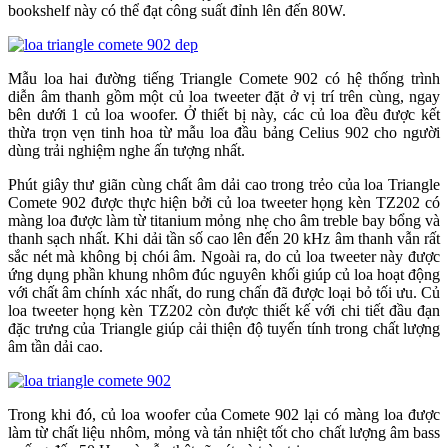
bookshelf này có thể đạt công suất đỉnh lên đến 80W.
Mẫu loa hai đường tiếng Triangle Comete 902 có hệ thống trình
diễn âm thanh gồm một củ loa tweeter đặt ở vị trí trên cùng, ngay
bên dưới 1 củ loa woofer. Ở thiết bị này, các củ loa đều được kết
thừa trọn vẹn tinh hoa từ mẫu loa đầu bảng Celius 902 cho người
dùng trải nghiệm nghe ấn tượng nhất.
Phút giây thư giãn cùng chất âm dải cao trong trẻo của loa Triangle
Comete 902 được thực hiện bởi củ loa tweeter họng kèn TZ202 có
màng loa được làm từ titanium mỏng nhẹ cho âm treble bay bổng và
thanh sạch nhất. Khi dải tần số cao lên đến 20 kHz âm thanh vẫn rất
sắc nét mà không bị chói âm. Ngoài ra, do củ loa tweeter này được
ứng dụng phần khung nhôm đúc nguyên khối giúp củ loa hoạt động
với chất âm chính xác nhất, do rung chấn đã được loại bỏ tối ưu. Củ
loa tweeter họng kèn TZ202 còn được thiết kế với chi tiết đầu đạn
đặc trưng của Triangle giúp cải thiện độ tuyến tính trong chất lượng
âm tần dải cao.
Trong khi đó, củ loa woofer của Comete 902 lại có màng loa được
làm từ chất liệu nhôm, mỏng và tản nhiệt tốt cho chất lượng âm bass