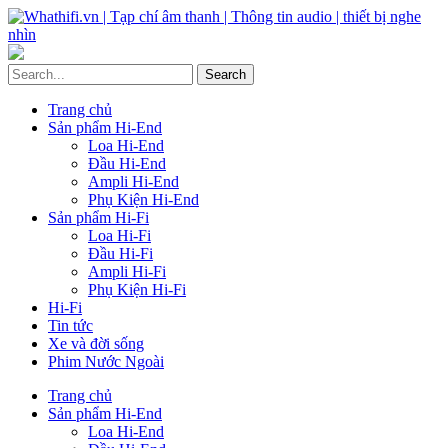
Trang chủ
Sản phẩm Hi-End
Loa Hi-End
Đầu Hi-End
Ampli Hi-End
Phụ Kiện Hi-End
Sản phẩm Hi-Fi
Loa Hi-Fi
Đầu Hi-Fi
Ampli Hi-Fi
Phụ Kiện Hi-Fi
Hi-Fi
Tin tức
Xe và đời sống
Phim Nước Ngoài
Trang chủ
Sản phẩm Hi-End
Loa Hi-End