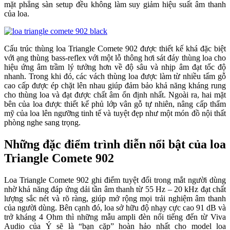
mặt phẳng sàn setup đều không làm suy giảm hiệu suất âm thanh
của loa.
Cấu trúc thùng loa Triangle Comete 902 được thiết kế khá đặc biệt
với ạng thùng bass-reflex với một lỗ thông hơi sát đáy thùng loa cho
hiệu ứng âm trầm lý tưởng hơn về độ sâu và nhịp âm đạt tốc độ
nhanh. Trong khi đó, các vách thùng loa được làm từ nhiều tấm gỗ
cao cấp được ép chặt lên nhau giúp đảm bảo khả năng kháng rung
cho thùng loa và đạt được chất âm ổn định nhất. Ngoài ra, hai mặt
bên của loa được thiết kế phủ lớp vân gỗ tự nhiên, nâng cấp thẩm
mỹ của loa lên ngưỡng tinh tế và tuyệt đẹp như một món đồ nội thất
phòng nghe sang trọng.
Những đặc điểm trình diễn nổi bật của loa
Triangle Comete 902
Loa Triangle Comete 902 ghi điểm tuyệt đối trong mắt người dùng
nhờ khả năng đáp ứng dải tần âm thanh từ 55 Hz – 20 kHz đạt chất
lượng sắc nét và rõ ràng, giúp mở rộng mọi trải nghiệm âm thanh
của người dùng. Bên cạnh đó, loa sở hữu độ nhạy cực cao 91 dB và
trở kháng 4 Ohm thì những mẫu ampli đèn nổi tiếng đến từ Viva
Audio của Ý sẽ là “bạn cặp” hoàn hảo nhất cho model loa