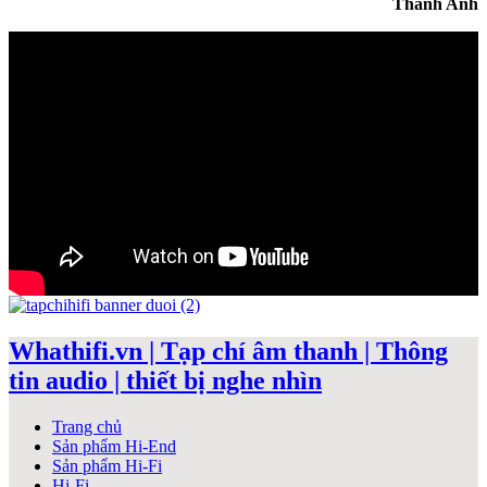
Thanh Anh
Whathifi.vn | Tạp chí âm thanh | Thông
tin audio | thiết bị nghe nhìn
Trang chủ
Sản phẩm Hi-End
Sản phẩm Hi-Fi
Hi-Fi