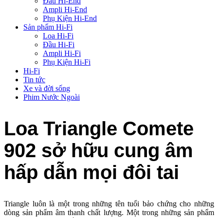
Đầu Hi-End
Ampli Hi-End
Phụ Kiện Hi-End
Sản phẩm Hi-Fi
Loa Hi-Fi
Đầu Hi-Fi
Ampli Hi-Fi
Phụ Kiện Hi-Fi
Hi-Fi
Tin tức
Xe và đời sống
Phim Nước Ngoài
Loa Triangle Comete
902 sở hữu cung âm
hấp dẫn mọi đôi tai
Triangle luôn là một trong những tên tuổi bảo chứng cho những
dòng sản phẩm âm thanh chất lượng. Một trong những sản phẩm