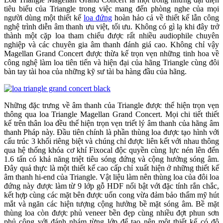
tiêu biểu của Triangle trong việc mang đến phòng nghe của mọi
người dùng một thiết kế
loa đứng
hoàn hảo cả về thiết kế lẫn công
nghệ trình diễn âm thanh ưu việt, tối ưu. Không có gì lạ khi đây trở
thành một cặp loa tham chiếu được rất nhiều audiophile chuyên
nghiệp và các chuyên gia âm thanh đánh giá cao. Không chỉ vậy
Magellan Grand Concert được thừa kế trọn vẹn những tinh hoa về
công nghệ làm loa tiên tiến và hiện đại của hãng Triangle cùng đôi
bàn tay tài hoa của những kỹ sư tài ba hàng đầu của hãng.
Những đặc trưng về âm thanh của Triangle được thể hiện trọn vẹn
thông qua loa Triangle Magellan Grand Concert. Mọi chi tiết thiết
kế trên thân loa đều thể hiện trọn vẹn triết lý âm thanh của hãng âm
thanh Pháp này. Đầu tiên chính là phần thùng loa được tạo hình với
cấu trúc 3 khối riêng biệt và chúng chỉ được liên kết với nhau thông
qua hệ thống khóa cơ khí Fixocal độc quyền cùng lực nén lên đến
1.6 tấn có khả năng triệt tiêu sóng đứng và cộng hưởng sóng âm.
Đây quả thực là một thiết kế cao cấp chỉ xuất hiện ở những thiết kế
âm thanh hi-end của Triangle. Vật liệu làm nên thùng loa của đôi loa
đứng này được làm từ 9 lớp gỗ HDF nổi bật với đặc tính rắn chắc,
kết hợp cùng các mặt bên được uốn cong vừa đảm bảo thẩm mỹ hút
mắt và ngăn các hiện tượng cộng hưởng bề mặt sóng âm. Bề mặt
thùng loa còn được phủ veneer bền đẹp cùng nhiều đợt phun sơn
phủ cộng với đánh nhám từng lớp để tạo nên một thiết kế có độ