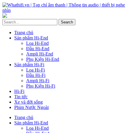
Trang chủ
Sản phẩm Hi-End
Loa Hi-End
Đầu Hi-End
Ampli Hi-End
Phụ Kiện Hi-End
Sản phẩm Hi-Fi
Loa Hi-Fi
Đầu Hi-Fi
Ampli Hi-Fi
Phụ Kiện Hi-Fi
Hi-Fi
Tin tức
Xe và đời sống
Phim Nước Ngoài
Trang chủ
Sản phẩm Hi-End
Loa Hi-End