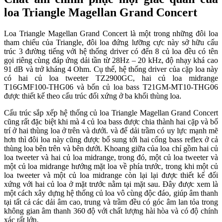
loa Triangle Magellan Grand Concert
Loa Triangle Magellan Grand Concert là một trong những đôi loa
tham chiếu của Triangle, đôi loa đứng lưỡng cực này sở hữu cấu
trúc 3 đường tiếng với hệ thống driver có đến 8 củ loa đều có tên
gọi riêng cùng đáp ứng dải tần từ 28Hz – 20 kHz, độ nhạy khá cao
91 dB và trở kháng 4 Ohm. Cụ thể, hệ thống driver của cặp loa này
có hai củ loa tweeter TZ2900GC, hai củ loa midrange
T16GMF100-THG06 và bốn củ loa bass T21GM-MT10-THG06
được thiết kế theo cấu trúc đối xứng ở ba khối thùng loa.
Cấu trúc sắp xếp hệ thống củ loa Triangle Magellan Grand Concert
cũng rất đặc biệt khi mà 4 củ loa bass được chia thành hai cặp và bố
trí ở hai thùng loa ở trên và dưới. và để dải trầm có uy lực mạnh mẽ
hơn thì đôi loa này cũng được bổ sung tới hai cổng bass reflex ở cả
thùng loa bên trên và bên dưới. Khoang giữa của loa chỉ gồm hai củ
loa tweeter và hai củ loa midrange, trong đó, một củ loa tweeter và
một củ loa midrange hướng mặt loa về phía trước, trong khi một củ
loa tweeter và một củ loa midrange còn lại lại được thiết kế đối
xứng với hai củ loa ở mặt trước nằm tại mặt sau. Đây được xem là
một cách xây dựng hệ thống củ loa vô cùng độc đáo, giúp âm thanh
tại tất cả các dải âm cao, trung và trầm đều có góc âm lan tỏa trong
không gian âm thanh 360 độ với chất lượng hài hòa và có độ chính
xác rất lớn.