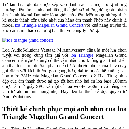
Từ lâu Triangle đã được xếp vào danh sách là một trong những
thương hiệu âm thanh danh tiếng thế giới với những dòng sản phẩm
âm thanh hi-end làm nức lòng giới mộ điệu. Một trong những thiết
kế audio thành công bậc nhất của hãng âm thanh Pháp này chính là
model
loa Triangle Magellan Grand Concert
với khả năng truyền tải
xúc cảm âm nhạc của từng bản thu vô cùng lý tưởng.
Loa AudioSolutions Vantage M Anniversary cũng là một lựa chọn
tuyệt vời trong cùng tầm giá với
loa Triangle
Magellan Grand
Concert mà người dùng có thể cân nhắc cho không gian trình diễn
âm thanh của mình. Sản phẩm đến từ AudioSolutions của Litva này
ghi điểm với kích thước gọn gàng hơn, dải trầm có thể xuống sâu
hơn mức 28Hz của Magellan Grand Concert ở 21Hz. Từng nhịp
đập của âm thanh được tái tạo tốt hơn nhờ hai củ loa bass 180mm
được làm từ giấy SPC và một củ loa woofer 260mm có màng loa
làm từ aluminium mỏng nhẹ. Đây đều là thiết kế độc quyền từ
AudioSolutions.
Thiết kế chinh phục mọi ánh nhìn của loa
Triangle Magellan Grand Concert
Loa Triangle Magellan Grand Concert là một trong những đại diện