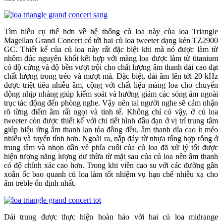
Tìm hiểu cụ thể hơn về hệ thống củ loa này của loa Triangle
Magellan Grand Concert có tới hai củ loa tweeter dạng kèn TZ2900
GC. Thiết kế của củ loa này rất đặc biệt khi mà nó được làm từ
nhôm đúc nguyên khối kết hợp với màng loa được làm từ titanium
có độ cứng và độ bền vượt trội cho chất lượng âm thanh dải cao đạt
chất lượng trong trẻo và mượt mà. Đặc biệt, dải âm lên tới 20 kHz
được triệt tiêu nhiễu âm, cộng với chất liệu màng loa cho chuyển
động nhịp nhàng giúp kiểm soát và hướng giảm các sóng âm ngoài
trục tác động đến phòng nghe. Vậy nên tai người nghe sẽ cảm nhận
rõ từng điểm âm rất ngọt và tinh tế. Không chỉ có vậy, ở củ loa
tweeter còn được thiết kế với chi tiết hình đầu đạn ở vị trí trung tâm
giúp hiệu ứng âm thanh lan tỏa đồng đều, âm thanh dỉa cao ít méo
nhiễu và tuyến tính hơn. Ngoài ra, nắp đáy từ nhựa tổng hợp rỗng ở
trung tâm và nhọn dần về phía cuối của củ loa đã xử lý tốt được
hiện tượng năng lượng dư thừa từ mặt sau của củ loa nên âm thanh
có độ chính xác cao hơn. Trong khi viền cao su với các đường gân
xoắn ốc bao quanh củ loa làm tốt nhiệm vụ hạn chế nhiễu xạ cho
âm treble ổn định nhất.
Dải trung được thực hiện hoàn hảo với hai củ loa midrange