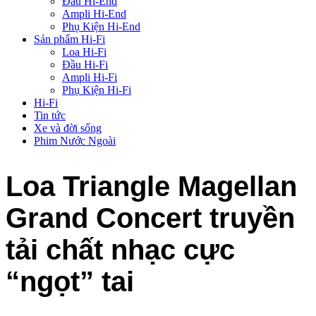
Đầu Hi-End
Ampli Hi-End
Phụ Kiện Hi-End
Sản phẩm Hi-Fi
Loa Hi-Fi
Đầu Hi-Fi
Ampli Hi-Fi
Phụ Kiện Hi-Fi
Hi-Fi
Tin tức
Xe và đời sống
Phim Nước Ngoài
Loa Triangle Magellan
Grand Concert truyền
tải chất nhạc cực
“ngọt” tai