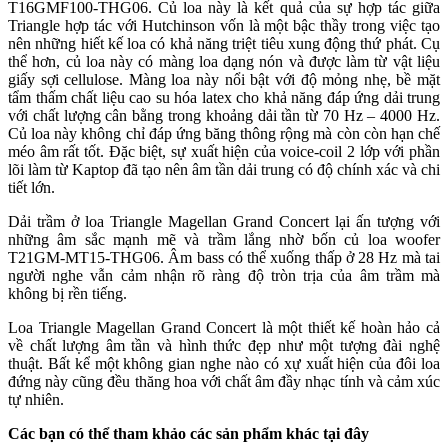
T16GMF100-THG06. Củ loa này là kết quả của sự hợp tác giữa
Triangle hợp tác với Hutchinson vốn là một bậc thầy trong việc tạo
nên những hiết kế loa có khả năng triệt tiêu xung động thứ phát. Cụ
thể hơn, củ loa này có màng loa dạng nón và được làm từ vật liệu
giấy sợi cellulose. Màng loa này nổi bật với độ mỏng nhẹ, bề mặt
tẩm thấm chất liệu cao su hóa latex cho khả năng đáp ứng dải trung
với chất lượng cân bằng trong khoảng dải tần từ 70 Hz – 4000 Hz.
Củ loa này không chỉ đáp ứng băng thông rộng mà còn còn hạn chế
méo âm rất tốt. Đặc biệt, sự xuất hiện của voice-coil 2 lớp với phần
lõi làm từ Kaptop đã tạo nên âm tần dải trung có độ chính xác và chi
tiết lớn.
Dải trầm ở loa Triangle Magellan Grand Concert lại ấn tượng với
những âm sắc mạnh mẽ và trầm lắng nhờ bốn củ loa woofer
T21GM-MT15-THG06. Âm bass có thể xuống thấp ở 28 Hz mà tai
người nghe vẫn cảm nhận rõ ràng độ tròn trịa của âm trầm mà
không bị rền tiếng.
Loa Triangle Magellan Grand Concert là một thiết kế hoàn hảo cả
về chất lượng âm tần và hình thức đẹp như một tượng đài nghệ
thuật. Bất kể một không gian nghe nào có xự xuất hiện của đôi loa
đứng này cũng đều thăng hoa với chất âm đầy nhạc tính và cảm xúc
tự nhiên.
Các bạn có thể tham khảo các sản phẩm khác tại đây