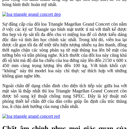
bóng hình thức hoàn mỹ nhất.
Sự đẳng cấp của đôi loa Triangle Magellan Grand Concert còn nằm
ở việc các kỹ sư Triangle tạo hình mặt trước tỉ mỉ với thiết kế được
thu hẹp và ép sát tối đa đến chu vi miệng loa để có được kiểu dáng
độc đáo và tính âm học chính xác nhất. Trong khi đó, viền loa lại
được cắt gọn tối đa để triệt tiêu hiện tượng nhiễu xạ âm thanh, đồng
thời ngăn chặn các sóng phản xạ từ mặt thùng loa lên bề mặt của
tường bên và trần phòng nghe. Kích thước của đôi loa này cũng khá
đồ sộ khi mà độ dài ba chiều của loa đứng này lên đến 2150 x 600 x
450 mm cùng trọng lượng lên đến 100 kg. Với hình khối cực
“khủng” này thì model loa này chỉ thực sự thích hợp với những
không gian nghe lớn.
Ngoài chân đế dạng chân đinh cho diện tích tiếp xúc giữa loa với
mặt sàn là thấp nhất thì loa Triangle Magellan Grand Concert còn
được bổ sung kỹ thuật chống rung SPEC. Đây là kỹ thuật mô
phỏng thiết kế chân đỡ của đàn cello giúp ổn định cấu trúc thùng
loa, ít chịu ảnh hưởng của rung chấn nhất.
Chất âm chinh phục mọi giác quan của