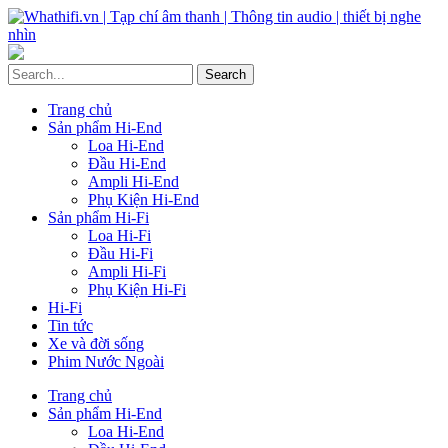
Trang chủ
Sản phẩm Hi-End
Loa Hi-End
Đầu Hi-End
Ampli Hi-End
Phụ Kiện Hi-End
Sản phẩm Hi-Fi
Loa Hi-Fi
Đầu Hi-Fi
Ampli Hi-Fi
Phụ Kiện Hi-Fi
Hi-Fi
Tin tức
Xe và đời sống
Phim Nước Ngoài
Trang chủ
Sản phẩm Hi-End
Loa Hi-End