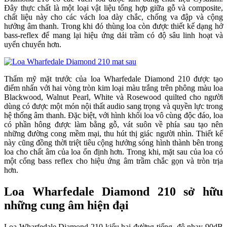
Đây thực chất là một loại vật liệu tổng hợp giữa gỗ và composite,
chất liệu này cho các vách loa dày chắc, chống va đập và cộng
hưởng âm thanh. Trong khi đó thùng loa còn được thiết kế dạng hở
bass-reflex để mang lại hiệu ứng dải trầm có độ sâu linh hoạt và
uyển chuyển hơn.
Thẩm mỹ mặt trước của loa Wharfedale Diamond 210 được tạo
điểm nhấn với hai vòng tròn kim loại màu trắng trên phông màu loa
Blackwood, Walnut Pearl, White và Rosewood quilted cho người
dùng có được một món nội thất audio sang trọng và quyền lực trong
hệ thống âm thanh. Đặc biệt, với hình khối loa vô cùng độc đáo, loa
có phần hông được làm bằng gỗ, vát suôn về phía sau tạo nên
những đường cong mềm mại, thu hút thị giác người nhìn. Thiết kế
này cũng đồng thời triệt tiêu cộng hưởng sóng hình thành bên trong
loa cho chất âm của loa ổn định hơn. Trong khi, mặt sau của loa có
một cổng bass reflex cho hiệu ứng âm trầm chắc gọn và tròn trịa
hơn.
Loa Wharfedale Diamond 210 sở hữu
những cung âm hiện đại
Loa Wharfedale Diamond 210 kiểu hai đường tiếng, độ nhạy 90dB