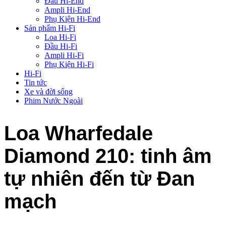
Đầu Hi-End
Ampli Hi-End
Phụ Kiện Hi-End
Sản phẩm Hi-Fi
Loa Hi-Fi
Đầu Hi-Fi
Ampli Hi-Fi
Phụ Kiện Hi-Fi
Hi-Fi
Tin tức
Xe và đời sống
Phim Nước Ngoài
Loa Wharfedale
Diamond 210: tinh âm
tự nhiên đến từ Đan
mạch