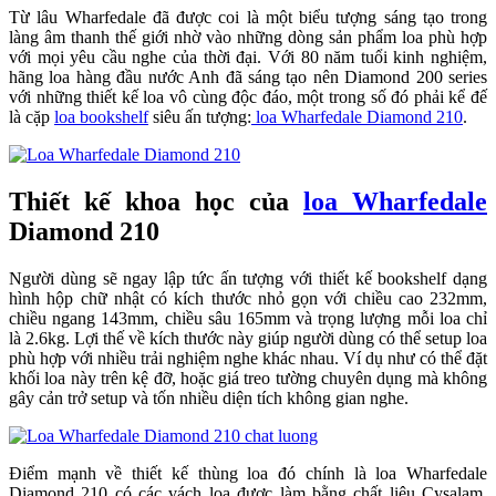
Từ lâu Wharfedale đã được coi là một biểu tượng sáng tạo trong
làng âm thanh thế giới nhờ vào những dòng sản phẩm loa phù hợp
với mọi yêu cầu nghe của thời đại. Với 80 năm tuổi kinh nghiệm,
hãng loa hàng đầu nước Anh đã sáng tạo nên Diamond 200 series
với những thiết kế loa vô cùng độc đáo, một trong số đó phải kể đế
là cặp
loa bookshelf
siêu ấn tượng:
loa Wharfedale Diamond 210
.
Thiết kế khoa học của
loa Wharfedale
Diamond 210
Người dùng sẽ ngay lập tức ấn tượng với thiết kế bookshelf dạng
hình hộp chữ nhật có kích thước nhỏ gọn với chiều cao 232mm,
chiều ngang 143mm, chiều sâu 165mm và trọng lượng mỗi loa chỉ
là 2.6kg. Lợi thế về kích thước này giúp người dùng có thể setup loa
phù hợp với nhiều trải nghiệm nghe khác nhau. Ví dụ như có thể đặt
khối loa này trên kệ đỡ, hoặc giá treo tường chuyên dụng mà không
gây cản trở setup và tốn nhiều diện tích không gian nghe.
Điểm mạnh về thiết kế thùng loa đó chính là loa Wharfedale
Diamond 210 có các vách loa được làm bằng chất liệu Cysalam.