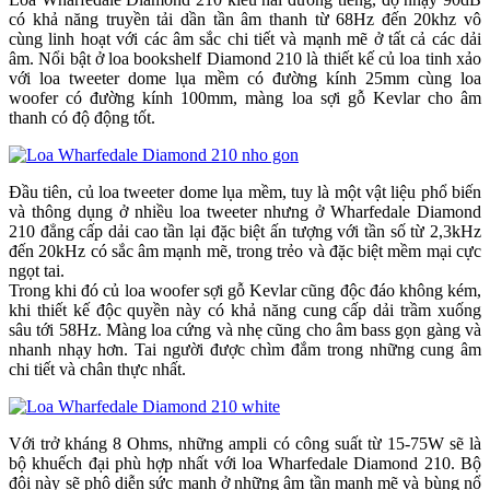
có khả năng truyền tải dần tần âm thanh từ 68Hz đến 20khz vô
cùng linh hoạt với các âm sắc chi tiết và mạnh mẽ ở tất cả các dải
âm. Nổi bật ở loa bookshelf Diamond 210 là thiết kế củ loa tinh xảo
với loa tweeter dome lụa mềm có đường kính 25mm cùng loa
woofer có đường kính 100mm, màng loa sợi gỗ Kevlar cho âm
thanh có độ động tốt.
Đầu tiên, củ loa tweeter dome lụa mềm, tuy là một vật liệu phổ biến
và thông dụng ở nhiều loa tweeter nhưng ở Wharfedale Diamond
210 đẳng cấp dải cao tần lại đặc biệt ấn tượng với tần số từ 2,3kHz
đến 20kHz có sắc âm mạnh mẽ, trong trẻo và đặc biệt mềm mại cực
ngọt tai.
Trong khi đó củ loa woofer sợi gỗ Kevlar cũng độc đáo không kém,
khi thiết kế độc quyền này có khả năng cung cấp dải trầm xuống
sâu tới 58Hz. Màng loa cứng và nhẹ cũng cho âm bass gọn gàng và
nhanh nhạy hơn. Tai người được chìm đắm trong những cung âm
chi tiết và chân thực nhất.
Với trở kháng 8 Ohms, những ampli có công suất từ 15-75W sẽ là
bộ khuếch đại phù hợp nhất với loa Wharfedale Diamond 210. Bộ
đôi này sẽ phô diễn sức mạnh ở những âm tần mạnh mẽ và bùng nổ