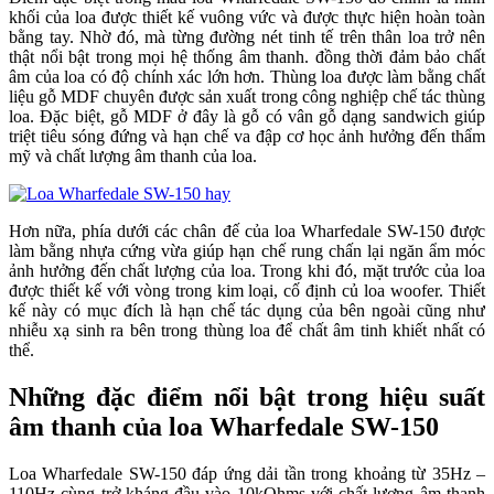
khối của loa được thiết kế vuông vức và được thực hiện hoàn toàn
bằng tay. Nhờ đó, mà từng đường nét tinh tế trên thân loa trở nên
thật nổi bật trong mọi hệ thống âm thanh. đồng thời đảm bảo chất
âm của loa có độ chính xác lớn hơn. Thùng loa được làm bằng chất
liệu gỗ MDF chuyên được sản xuất trong công nghiệp chế tác thùng
loa. Đặc biệt, gỗ MDF ở đây là gỗ có vân gỗ dạng sandwich giúp
triệt tiêu sóng đứng và hạn chế va đập cơ học ảnh hưởng đến thẩm
mỹ và chất lượng âm thanh của loa.
Hơn nữa, phía dưới các chân đế của loa Wharfedale SW-150 được
làm bằng nhựa cứng vừa giúp hạn chế rung chấn lại ngăn ẩm móc
ảnh hưởng đến chất lượng của loa. Trong khi đó, mặt trước của loa
được thiết kế với vòng trong kim loại, cố định củ loa woofer. Thiết
kế này có mục đích là hạn chế tác dụng của bên ngoài cũng như
nhiễu xạ sinh ra bên trong thùng loa để chất âm tinh khiết nhất có
thể.
Những đặc điểm nổi bật trong hiệu suất
âm thanh của loa Wharfedale SW-150
Loa Wharfedale SW-150 đáp ứng dải tần trong khoảng từ 35Hz –
110Hz cùng trở kháng đầu vào 10kOhms với chất lượng âm thanh