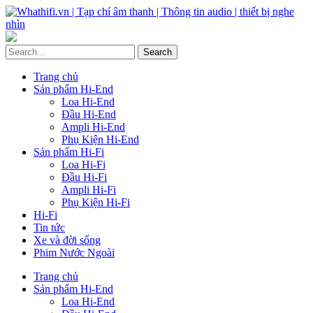
Trang chủ
Sản phẩm Hi-End
Loa Hi-End
Đầu Hi-End
Ampli Hi-End
Phụ Kiện Hi-End
Sản phẩm Hi-Fi
Loa Hi-Fi
Đầu Hi-Fi
Ampli Hi-Fi
Phụ Kiện Hi-Fi
Hi-Fi
Tin tức
Xe và đời sống
Phim Nước Ngoài
Trang chủ
Sản phẩm Hi-End
Loa Hi-End