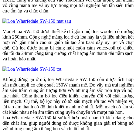
vô cùng mạnh mẽ và uy lực trong mọi trải nghiệm âm tần siêu trầm
cực ấm áp và chắc chắn.
Model loa SW-150 được thiết kế chỉ gồm một loa woofer có đường
kính 250mm. Cộng nghệ màng loa ở củ loa này là vật liệu nhôm kết
hợp với gân nhún cao su giúp tái tạo âm bass đầy uy lực và chặt
chẽ. Củ loa được trang bị cùng một cuộn cảm voice-coil có chiều
dài tối đa 24mm càng tăng cường chất lượng âm thanh dải trầm sạch
và hoàn hảo nhất.
Không dừng lại ở đó, loa Wharfedale SW-150 còn được tích hợp
sẵn một ampli có công suất 150W mạnh mẽ. Do vậy mà trải nghiệm
âm siêu trầm cũng ấn tượng hơn với những âm sắc tròn trịa và nội
lực nhất. Cộng thêm bộ lọc điều khiển chuyển đổi với chất lượng
liền mạch. Cụ thể, bộ lọc này có tới sáu mạch rời rạc với nhiệm vụ
tái tạo âm thanh có độ tinh khiết mạnh mẽ nhất. Mỗi mạch có tần số
cắt khác nhau nên âm trầm cũng uyển chuyển và mượt mà hơn.
Loa Wharfedale SW-150 là sự kết hợp hoàn hảo từ kiểu dáng cho
đến chất âm, giúp người dùng có được không gian giải trí bùng nổ
với những cung âm thăng hoa và chi tiết nhất.