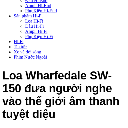
Đầu Hi-End
Ampli Hi-End
Phụ Kiện Hi-End
Sản phẩm Hi-Fi
Loa Hi-Fi
Đầu Hi-Fi
Ampli Hi-Fi
Phụ Kiện Hi-Fi
Hi-Fi
Tin tức
Xe và đời sống
Phim Nước Ngoài
Loa Wharfedale SW-
150 đưa người nghe
vào thế giới âm thanh
tuyệt diệu