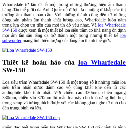
Wharfedale từ lâu đã là một trong những thương hiệu âm thanh
hàng đầu thế giới của Anh Quốc rất được ưa chuộng ở khắp các thị
trường âm thanh toàn cầu. Với những thành công đến từ những
dòng sản phẩm âm thanh chất lượng cao, Wharfedale luôn nằm
trong lựa chọn ưu tiên của mọi tín đồ yêu nhạc. Và
loa Wharfedale
SW-150
được xem là một thiết kế loa siêu trầm có khả năng ổn định
mọi âm tần sâu lắng đã trở thành một trong những thiết kế
loa
subwoofer
mang tính biểu tượng của làng âm thanh thế giới.
Thiết kế hoàn hảo của
loa Wharfedale
SW-150
Loa siêu trầm Wharfedale SW-150 là một trong số ít những mẫu loa
siêu trầm nhận được đánh cao vô cùng khắt khe đến từ các
audiophile khó tính nhất. Với chiều cao 330mm, chiều ngang
330mm, chiều sâu 370mm thì mẫu loa này cho khả năng linh hoạt
trong setup và tương thích được với các không gian nghe từ nhỏ cho
đến trung bình và lớn.
Điểm đặc biệt trong mẫu loa Wharfedale SW-150 đó chính là hình