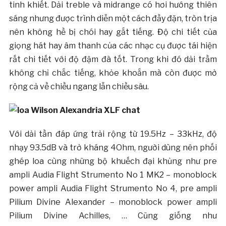
tinh khiết. Dải treble và midrange có hơi hướng thiên
sáng nhưng được trình diễn một cách đầy đặn, tròn trịa
nên không hề bị chói hay gắt tiếng. Độ chi tiết của
giọng hát hay âm thanh của các nhạc cụ được tái hiện
rất chi tiết với độ đậm đà tốt. Trong khi đó dải trầm
không chỉ chắc tiếng, khỏe khoắn mà còn được mở
rộng cả về chiều ngang lẫn chiều sâu.
Với dải tần đáp ứng trải rộng từ 19.5Hz – 33kHz, độ
nhạy 93.5dB và trở kháng 4Ohm, người dùng nên phối
ghép loa cùng những bộ khuếch đại khủng như pre
ampli Audia Flight Strumento No 1 MK2 – monoblock
power ampli Audia Flight Strumento No 4, pre ampli
Pilium Divine Alexander – monoblock power ampli
Pilium Divine Achilles, … Cũng giống như