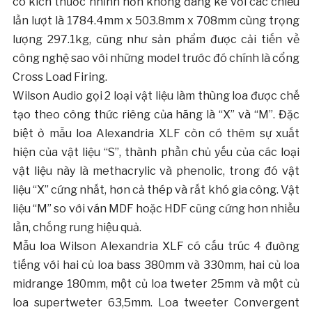
có kích thước nhỉnh hơn không đáng kể với các chiều
lần lượt là 1784.4mm x 503.8mm x 708mm cùng trọng
lượng 297.1kg, cũng như sản phẩm được cải tiến về
công nghệ sao với những model trước đó chính là cổng
Cross Load Firing.
Wilson Audio gọi 2 loại vật liệu làm thùng loa được chế
tạo theo công thức riêng của hãng là “X” và “M”. Đặc
biệt ở mẫu loa Alexandria XLF còn có thêm sự xuất
hiện của vật liệu “S”, thành phần chủ yếu của các loại
vật liệu này là methacrylic và phenolic, trong đó vật
liệu “X” cứng nhất, hơn cả thép và rất khó gia công. Vật
liệu “M” so với ván MDF hoặc HDF cũng cứng hơn nhiều
lần, chống rung hiệu quả.
Mẫu loa Wilson Alexandria XLF có cấu trúc 4 đường
tiếng với hai củ loa bass 380mm và 330mm, hai củ loa
midrange 180mm, một củ loa tweter 25mm và một củ
loa supertweter 63,5mm. Loa tweeter Convergent