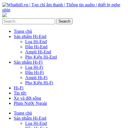
Trang chủ
Sản phẩm Hi-End
Loa Hi-End
Đầu Hi-End
Ampli Hi-End
Phụ Kiện Hi-End
Sản phẩm Hi-Fi
Loa Hi-Fi
Đầu Hi-Fi
Ampli Hi-Fi
Phụ Kiện Hi-Fi
Hi-Fi
Tin tức
Xe và đời sống
Phim Nước Ngoài
Trang chủ
Sản phẩm Hi-End
Loa Hi-End