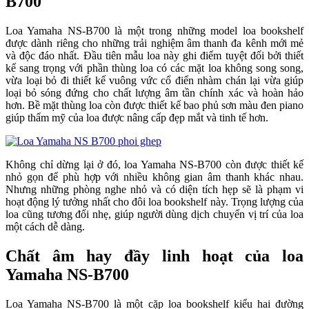
B700
Loa Yamaha NS-B700 là một trong những model loa bookshelf
được dành riêng cho những trải nghiệm âm thanh đa kênh mới mẻ
và độc đáo nhất. Đầu tiên mẫu loa này ghi điểm tuyệt đối bởi thiết
kế sang trọng với phần thùng loa có các mặt loa không song song,
vừa loại bỏ đi thiết kế vuông vức cổ điển nhàm chán lại vừa giúp
loại bỏ sóng đứng cho chất lượng âm tần chính xác và hoàn hảo
hơn. Bề mặt thùng loa còn được thiết kế bao phủ sơn màu đen piano
giúp thẩm mỹ của loa được nâng cấp đẹp mắt và tinh tế hơn.
Không chỉ dừng lại ở đó, loa Yamaha NS-B700 còn được thiết kế
nhỏ gọn để phù hợp với nhiều không gian âm thanh khác nhau.
Nhưng những phòng nghe nhỏ và có diện tích hẹp sẽ là phạm vi
hoạt động lý tưởng nhất cho đôi loa bookshelf này. Trọng lượng của
loa cũng tương đối nhẹ, giúp người dùng dịch chuyển vị trí của loa
một cách dễ dàng.
Chất âm hay đầy linh hoạt của loa
Yamaha NS-B700
Loa Yamaha NS-B700 là một cặp loa bookshelf kiểu hai đường