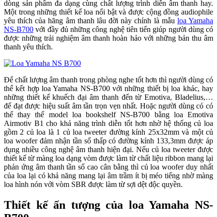
dòng sản phẩm đa dạng cùng chất lượng trình diễn âm thanh hay.
Một trong những thiết kế loa nổi bật và được cộng đồng audiophile
yêu thích của hãng âm thanh lâu đời này chính là mẫu
loa Yamaha
NS-B700
với đầy đủ những công nghệ tiên tiến giúp người dùng có
được những trải nghiệm âm thanh hoàn hảo với những bản thu âm
thanh yêu thích.
Để chất lượng âm thanh trong phòng nghe tốt hơn thì người dùng có
thể kết hợp loa Yamaha NS-B700 với những thiết bị loa khác, hay
những thiết kế khuếch đại âm thanh đến từ Emotiva, Bladelius,…
để đạt được hiệu suất âm tần trọn vẹn nhất. Hoặc người dùng có có
thể thay thế model loa bookshelf NS-B700 bằng loa Emotiva
Airmotiv B1 cho khả năng trình diễn tốt hơn nhờ hệ thống củ loa
gồm 2 củ loa là 1 củ loa tweeter đường kính 25x32mm và một củ
loa woofer đảm nhận tần số thấp có đường kính 133,3mm được áp
dụng nhiều công nghệ âm thanh hiện đại. Nếu củ loa tweeter được
thiết kế từ màng loa dạng vòm được làm từ chất liệu ribbon mang lại
phản ứng âm thanh tần số cao cân bằng thì củ loa woofer duy nhất
của loa lại có khả năng mang lại âm trầm ít bị méo tiếng nhờ màng
loa hình nón với vòm SBR được làm từ sợi dệt độc quyền.
Thiết kế ấn tượng của loa Yamaha NS-