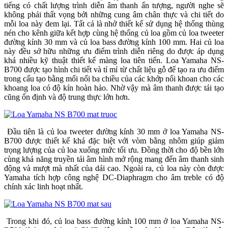
tiếng có chất lượng trình diễn âm thanh ấn tượng, người nghe sẽ
không phải thất vọng bởi những cung âm chân thực và chi tiết do
mỗi loa này đem lại. Tất cả là nhở thiết kế sử dụng hệ thống thùng
nén cho kênh giữa kết hợp cùng hệ thống củ loa gồm củ loa tweeter
đường kính 30 mm và củ loa bass đường kính 100 mm. Hai củ loa
này đều sở hữu những ưu điểm trình diễn riêng do được áp dụng
khá nhiều kỹ thuật thiết kế màng loa tiên tiến. Loa Yamaha NS-
B700 được tạo hình chi tiết và tỉ mỉ từ chất liệu gỗ để tạo ra ưu điểm
trong cấu tạo bằng mối nối ba chiều của các khớp nối khoan cho các
khoang loa có độ kín hoàn hảo. Nhờ vậy mà âm thanh được tái tạo
cũng ổn định và độ trung thực lớn hơn.
Đầu tiên là củ loa tweeter đường kính 30 mm ở loa Yamaha NS-
B700 được thiết kế khá đặc biệt với vòm bằng nhôm giúp giảm
trọng lượng của củ loa xuống mức tối ưu. Đồng thời cho độ bền lớn
cùng khả năng truyền tải âm hình mở rộng mang đến âm thanh sinh
động và mượt mà nhất của dải cao. Ngoài ra, củ loa này còn được
Yamaha tích hợp công nghệ DC-Diaphragm cho âm treble có độ
chính xác linh hoạt nhất.
Trong khi đó, củ loa bass đường kính 100 mm ở loa Yamaha NS-