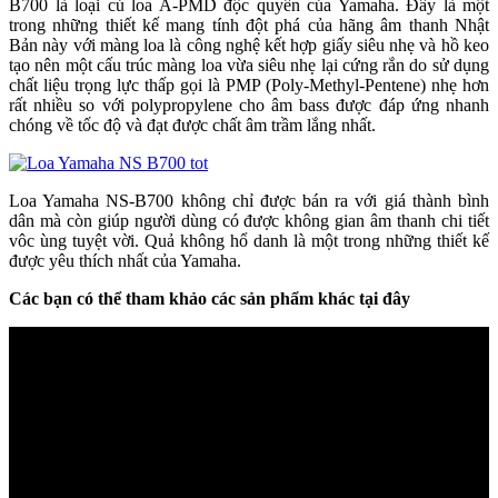
B700 là loại củ loa A-PMD độc quyền của Yamaha. Đây là một
trong những thiết kế mang tính đột phá của hãng âm thanh Nhật
Bản này với màng loa là công nghệ kết hợp giấy siêu nhẹ và hồ keo
tạo nên một cấu trúc màng loa vừa siêu nhẹ lại cứng rắn do sử dụng
chất liệu trọng lực thấp gọi là PMP (Poly-Methyl-Pentene) nhẹ hơn
rất nhiều so với polypropylene cho âm bass được đáp ứng nhanh
chóng về tốc độ và đạt được chất âm trầm lắng nhất.
Loa Yamaha NS-B700 không chỉ được bán ra với giá thành bình
dân mà còn giúp người dùng có được không gian âm thanh chi tiết
vôc ùng tuyệt vời. Quả không hổ danh là một trong những thiết kế
được yêu thích nhất của Yamaha.
Các bạn có thể tham khảo các sản phẩm khác tại đây