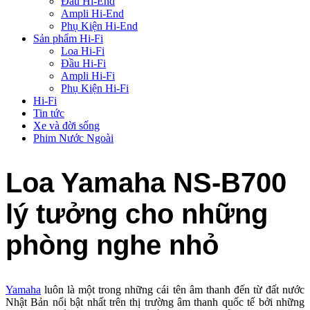
Đầu Hi-End
Ampli Hi-End
Phụ Kiện Hi-End
Sản phẩm Hi-Fi
Loa Hi-Fi
Đầu Hi-Fi
Ampli Hi-Fi
Phụ Kiện Hi-Fi
Hi-Fi
Tin tức
Xe và đời sống
Phim Nước Ngoài
Loa Yamaha NS-B700
lý tưởng cho những
phòng nghe nhỏ
Yamaha
luôn là một trong những cái tên âm thanh đến từ đất nước
Nhật Bản nổi bật nhất trên thị trường âm thanh quốc tế bởi những