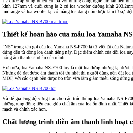
T2 được áp dụng nhiều củ loa với những công nghệ âm tân tiến nhấ
kính 127mm và cuối cùng là 2 củ loa woofer đường kính 203.2mm.
midrange và loa woofer lại có màng loa dạng nón được làm từ sợi dệ
Thiết kế hoàn hảo của mẫu loa Yamaha N
“NS” trong tên gọi của loa Yamaha NS-F700 là từ viết tắt của Natur
đứng đến từ dòng loa danh tiếng này. Đặc điểm chính của đôi loa này
hống âm thanh cá nhân của mình.
Hơn nữa, loa Yamaha NS-F700 tuy là một loa đứng nhưng lại được th
Nhưng để đạt được âm thanh tối ưu nhất thì người dùng nên đặt loa 
MDF, với các cạnh bên được bo tròn vừa làm giảm thiểu sóng đứng gây
Và để gia tăng độ vững trãi cho cấu trúc thùng loa Yamaha NS-F70
những rung động tiêu cực giúp chất âm của loa ổn định nhất. Thiết kế
mạch và chính xác hơn.
Chất lượng trình diễn âm thanh linh hoạt