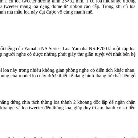
gồm 1 củ loa tweeter đường kính 25×32 mm, 1 củ loa midrange đường
 tweeter mang loa dạng dome từ ribbon cao cấp. Trong khi củ loa
 thanh mà mẫu loa này đạt được vô cùng mạnh mẽ.
a nổi tiếng của Yamaha NS Series. Loa Yamaha NS-F700 là một cặp loa
úp người nghe có được những phút giây thư giãn tuyệt vời nhất bên hệ
 loa này trong nhiều không gian phòng nghe có diện tích khác nhau.
ùng của model loa này được thiết kế dạng hình thang từ chất liệu gỗ
hẳng đứng chia tách thùng loa thành 2 khoang độc lập để ngăn chặn
drange và loa tweeter đến thùng loa, giúp duy trì âm thanh có sự liền