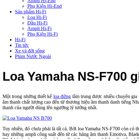
Ampli Hi-End
Phụ Kiện Hi-End
Sản phẩm Hi-Fi
Loa Hi-Fi
Đầu Hi-Fi
Ampli Hi-Fi
Phụ Kiện Hi-Fi
Hi-Fi
Tin tức
Xe và đời sống
Phim Nước Ngoài
Loa Yamaha NS-F700 g
Một trong những thiết kế
loa đứng
tầm trung được nhiều chuyên gia 
âm thanh chất lượng cao đến từ thương hiệu âm thanh danh tiếng Nh
thanh của người dùng lên ngưỡng lý tưởng nhất.
Tuy nhiên, đó chưa phải là tất cả. Bởi loa Yamaha NS-F700 còn có 
hay những ampli công suất đến từ các hãng âm thanh Emotiva, Blad