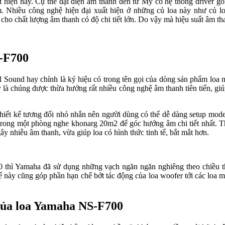
t hiện nay. Cụ thể đại diện âm thanh đến từ Mỹ có hệ thống driver 
 Nhiều công nghệ hiện đại xuất hiện ở những củ loa này như củ loa
t cho chất lượng âm thanh có độ chi tiết lớn. Do vậy mà hiệu suất âm
S-F700
al Sound hay chính là ký hiệu có trong tên gọi của dòng sản phẩm lo
 là chúng được thừa hưởng rất nhiều công nghệ âm thanh tiên tiến, gi
iết kế tương đối nhỏ nhắn nên người dùng có thể dễ dàng setup model
trong một phòng nghe khonarg 20m2 để góc hướng âm chi tiết nhất. Th
 nhiễu âm thanh, vừa giúp loa có hình thức tinh tế, bắt mắt hơn.
0 thì Yamaha đã sử dụng những vạch ngăn ngăn nghiêng theo chiều t
 này cũng góp phần hạn chế bớt tác động của loa woofer tới các loa mi
 của loa Yamaha NS-F700