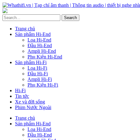
Trang chủ
Sản phẩm Hi-End
Loa Hi-End
Đầu Hi-End
Ampli Hi-End
Phụ Kiện Hi-End
Sản phẩm Hi-Fi
Loa Hi-Fi
Đầu Hi-Fi
Ampli Hi-Fi
Phụ Kiện Hi-Fi
Hi-Fi
Tin tức
Xe và đời sống
Phim Nước Ngoài
Trang chủ
Sản phẩm Hi-End
Loa Hi-End
Đầu Hi-End