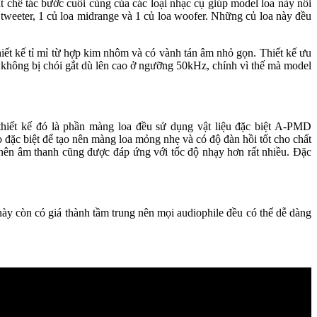
 chế tác bước cuối cùng của các loại nhạc cụ giúp model loa này nổi
 tweeter, 1 củ loa midrange và 1 củ loa woofer. Những củ loa này đều
ết kế tỉ mỉ từ hợp kim nhôm và có vành tán âm nhỏ gọn. Thiết kế ưu
h không bị chói gắt dù lên cao ở ngưỡng 50kHz, chính vì thế mà model
iết kế đó là phần màng loa đều sử dụng vật liệu đặc biệt A-PMD
đặc biệt để tạo nên màng loa mỏng nhẹ và có độ đàn hồi tốt cho chất
 nên âm thanh cũng được đáp ứng với tốc độ nhạy hơn rất nhiều. Đặc
 còn có giá thành tầm trung nên mọi audiophile đều có thể dễ dàng