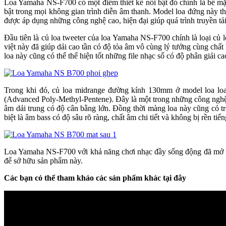
Loa Yamaha NS-F700 có một điểm thiết kế nổi bật đó chính là bề mặt
bật trong mọi không gian trình diễn âm thanh. Model loa đứng này th
được áp dụng những công nghệ cao, hiện đại giúp quá trình truyền tải
Đầu tiên là củ loa tweeter của loa Yamaha NS-F700 chính là loại c
việt này đã giúp dải cao tần có độ tỏa âm vô cùng lý tưởng cùng chấ
loa này cũng có thể thể hiện tốt những file nhạc số có độ phân giải 
Trong khi đó, củ loa midrange đường kính 130mm ở model loa lo
(Advanced Poly-Methyl-Pentene). Đây là một trong những công nghệ đ
âm dải trung có độ cân bằng lớn. Đồng thời màng loa này cũng có t
biệt là âm bass có độ sâu rõ ràng, chất âm chi tiết và không bị rền tiến
Loa Yamaha NS-F700 với khả năng chơi nhạc đầy sống động đã mở ra
để sở hữu sản phẩm này.
Các bạn có thể tham khảo các sản phẩm khác tại đây