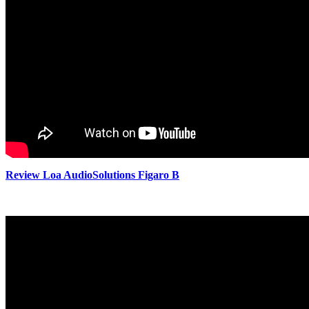
Review Loa AudioSolutions Figaro B