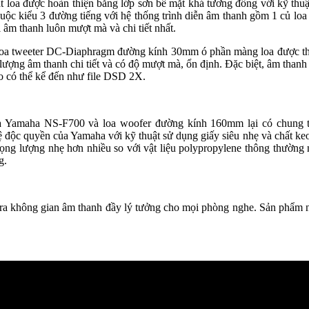
 loa được hoàn thiện bằng lớp sơn bề mặt khá tương đồng với kỹ thuật
uộc kiểu 3 đường tiếng với hệ thống trình diễn âm thanh gồm 1 củ loa
 âm thanh luôn mượt mà và chi tiết nhất.
ủ loa tweeter DC-Diaphragm đường kính 30mm ó phần màng loa được thi
t lượng âm thanh chi tiết và có độ mượt mà, ổn định. Đặc biệt, âm than
cao có thể kể đến như file DSD 2X.
a Yamaha NS-F700 và loa woofer đường kính 160mm lại có chung th
ộc quyền của Yamaha với kỹ thuật sử dụng giấy siêu nhẹ và chất keo 
rọng lượng nhẹ hơn nhiều so với vật liệu polypropylene thông thường
g.
 không gian âm thanh đầy lý tưởng cho mọi phòng nghe. Sản phẩm này