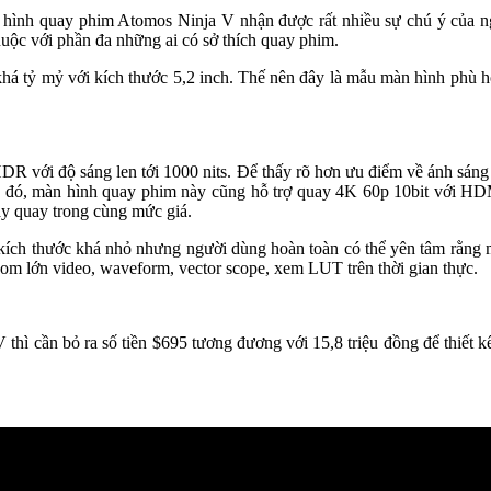
n hình quay phim Atomos Ninja V nhận được rất nhiều sự chú ý của 
ộc với phần đa những ai có sở thích quay phim.
há tỷ mỷ với kích thước 5,2 inch. Thế nên đây là mẫu màn hình phù h
HDR với độ sáng len tới 1000 nits. Để thấy rõ hơn ưu điểm về ánh sáng 
ạnh đó, màn hình quay phim này cũng hỗ trợ quay 4K 60p 10bit với 
y quay trong cùng mức giá.
ích thước khá nhỏ nhưng người dùng hoàn toàn có thể yên tâm rằng
oom lớn video, waveform, vector scope, xem LUT trên thời gian thực.
cần bỏ ra số tiền $695 tương đương với 15,8 triệu đồng để thiết kế