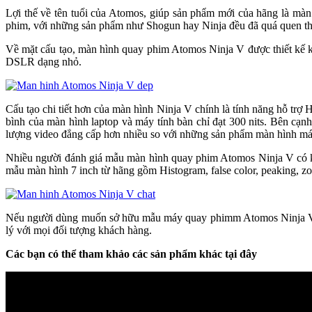
Lợi thế về tên tuổi của Atomos, giúp sản phẩm mới của hãng là mà
phim, với những sản phẩm như Shogun hay Ninja đều đã quá quen thu
Về mặt cấu tạo, màn hình quay phim Atomos Ninja V được thiết kế k
DSLR dạng nhỏ.
Cấu tạo chi tiết hơn của màn hình Ninja V chính là tính năng hỗ trợ 
bình của màn hình laptop và máy tính bàn chỉ đạt 300 nits. Bên c
lượng video đẳng cấp hơn nhiều so với những sản phẩm màn hình má
Nhiều người đánh giá mẫu màn hình quay phim Atomos Ninja V có k
mẫu màn hình 7 inch từ hãng gồm Histogram, false color, peaking, z
Nếu người dùng muốn sở hữu mẫu máy quay phimm Atomos Ninja V thì 
lý với mọi đối tượng khách hàng.
Các bạn có thể tham khảo các sản phẩm khác tại đây