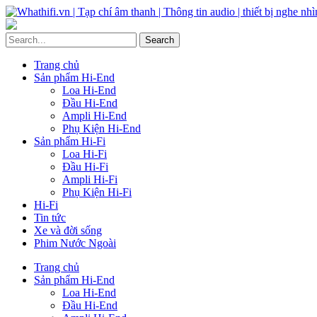
Trang chủ
Sản phẩm Hi-End
Loa Hi-End
Đầu Hi-End
Ampli Hi-End
Phụ Kiện Hi-End
Sản phẩm Hi-Fi
Loa Hi-Fi
Đầu Hi-Fi
Ampli Hi-Fi
Phụ Kiện Hi-Fi
Hi-Fi
Tin tức
Xe và đời sống
Phim Nước Ngoài
Trang chủ
Sản phẩm Hi-End
Loa Hi-End
Đầu Hi-End