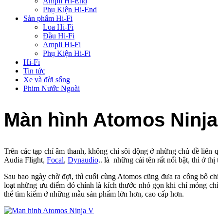
Ampli Hi-End
Phụ Kiện Hi-End
Sản phẩm Hi-Fi
Loa Hi-Fi
Đầu Hi-Fi
Ampli Hi-Fi
Phụ Kiện Hi-Fi
Hi-Fi
Tin tức
Xe và đời sống
Phim Nước Ngoài
Màn hình Atomos Ninja
Trên các tạp chí âm thanh, không chỉ sôi động ở những chủ đề liên 
Audia Flight,
Focal
,
Dynaudio
.. là những cái tên rất nổi bật, thì
Sau bao ngày chờ đợi, thì cuối cùng Atomos cũng đưa ra công bố c
loạt những ưu điểm đó chính là kích thước nhỏ gọn khi chỉ mỏng c
thể tìm kiếm ở những mẫu sản phẩm lớn hơn, cao cấp hơn.