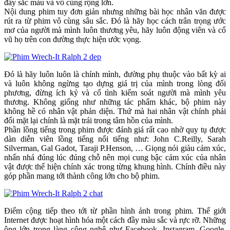
đầy sắc màu và vô cùng rộng lớn.
Nội dung phim tuy đơn giản nhưng những bài học nhân văn được
rút ra từ phim vô cùng sâu sắc. Đó là hãy học cách trân trọng ước
mơ của người mà mình luôn thương yêu, hãy luôn động viên và cổ
vũ họ trên con đường thực hiện ước vọng.
Đó là hãy luôn luôn là chính mình, đường phụ thuộc vào bất kỳ ai
và luôn không ngừng tạo dựng giá trị của mình trong lòng đối
phương, đừng ích kỷ và cố tình kiểm soát người mà mình yêu
thương. Không giống như những tác phẩm khác, bộ phim này
không hề có nhân vật phản diện. Thứ mà hai nhân vật chính phải
đối mặt lại chính là mặt trái trong tâm hồn của mình.
Phần lồng tiếng trong phim được đánh giá rất cao nhờ quy tụ được
dàn diễn viên lồng tiếng nổi tiếng như: John C.Reilly, Sarah
Silverman, Gal Gadot, Taraji P.Henson, … Giọng nói giàu cảm xúc,
nhấn nhá đúng lúc đúng chỗ nên mọi cung bậc cảm xúc của nhân
vật được thể hiện chính xác trong từng khung hình. Chính điều này
góp phần mang tới thành công lớn cho bộ phim.
Điểm cộng tiếp theo tới từ phần hình ảnh trong phim. Thế giới
Internet được hoạt hình hóa một cách đầy màu sắc và rực rỡ. Những
ông lớn trong làng công nghệ như Facebook, Instagram, Google,