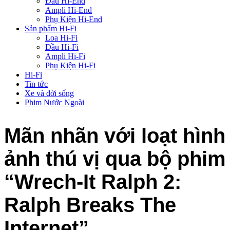
Đầu Hi-End
Ampli Hi-End
Phụ Kiện Hi-End
Sản phẩm Hi-Fi
Loa Hi-Fi
Đầu Hi-Fi
Ampli Hi-Fi
Phụ Kiện Hi-Fi
Hi-Fi
Tin tức
Xe và đời sống
Phim Nước Ngoài
Mãn nhãn với loạt hình
ảnh thú vị qua bộ phim
“Wrech-It Ralph 2:
Ralph Breaks The
Internet”