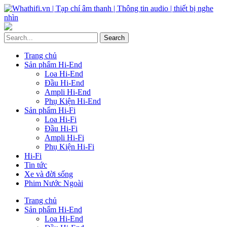
Trang chủ
Sản phẩm Hi-End
Loa Hi-End
Đầu Hi-End
Ampli Hi-End
Phụ Kiện Hi-End
Sản phẩm Hi-Fi
Loa Hi-Fi
Đầu Hi-Fi
Ampli Hi-Fi
Phụ Kiện Hi-Fi
Hi-Fi
Tin tức
Xe và đời sống
Phim Nước Ngoài
Trang chủ
Sản phẩm Hi-End
Loa Hi-End