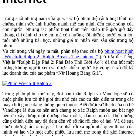
Trong suốt những năm vừa qua, các bộ phim điện ảnh hoạt hình đã
chứng minh sức ảnh hưởng mạnh mẽ cảu mình đến cuộc sống của
con người. Những tác phẩm hoạt hình trên khắp thế giới giờ đây
không chỉ dành cho trẻ em mà còn hướng tới những người xem lớn
tuổi nhờ những bài học, những giá trị nhân văn sâu sắc trong bộ
phim.
Và chỉ trong vài ngày ra mắt, phần tiếp theo của bộ
phim hoạt hình
“Wrech-It Ralph 2: Ralph Breaks The Internet”
(có tựa đề Tiếng
Việt là “Ralph Đập Phá 2: Phá Đảo Thế Giới Ảo”) đã thu hút một
lượng khủng người xem và được nhiều người kỳ vọng sẽ xô đổ kỷ
lục doanh thu của tác phẩm “Nữ Hoàng Băng Giá”.
Trong phần phim mới này, đôi bạn thân Ralph và Vanellope sẽ có
cuộc phiêu lưu tới thế giới thu nhỏ của các cư dân điện tử trong các
máy chơi game dạng thùng quen thuộc. Biết được sở thích của cô bé
Vanellope là đua xe nên anh chàng to xác Ralph muốn tạo bất ngờ
nên đã xây dựng một đường đua mới lạ dành cho cô. Thế nhưng
cũng chính điều này đã đem đến vô số rắc rối cho cả hai. Và để sửa
chữa những rắc rối này, cả hai phải rời xa ngôi nhà quen thuộc của
mình và lao vào một cuộc phiêu lưu mới mẻ trong thế giới Internet