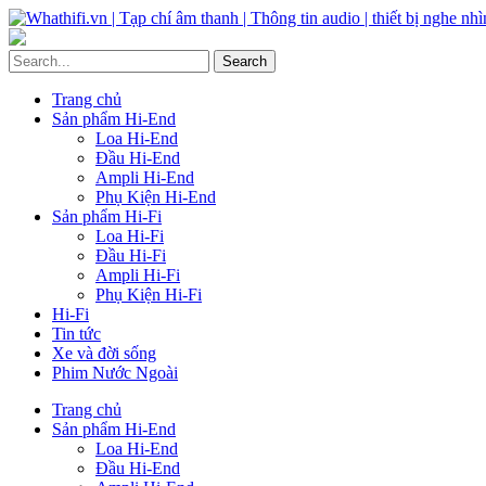
Trang chủ
Sản phẩm Hi-End
Loa Hi-End
Đầu Hi-End
Ampli Hi-End
Phụ Kiện Hi-End
Sản phẩm Hi-Fi
Loa Hi-Fi
Đầu Hi-Fi
Ampli Hi-Fi
Phụ Kiện Hi-Fi
Hi-Fi
Tin tức
Xe và đời sống
Phim Nước Ngoài
Trang chủ
Sản phẩm Hi-End
Loa Hi-End
Đầu Hi-End