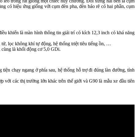
éo léo trông rất giống một chiếc huy chương. Đối xứng hai bên là cụm
ũng có hiệu ứng giống với cụm đèn pha, đèn báo rẽ có hai phần, cụm
ều khiển là màn hình thông tin giải trí có kích 12,3 inch có khá năng
ử, lọc không khí tự động, hệ thống triệt tiêu tiếng ồn, …
 cùng là khối động cơ 5,0 GDi.
tiện chạy ngang ở phía sau, hệ thống hỗ trợ đi đúng làn đường, tính
với các thị trường lớn khác trên thế giới và G90 là mẫu xe đầu tiên