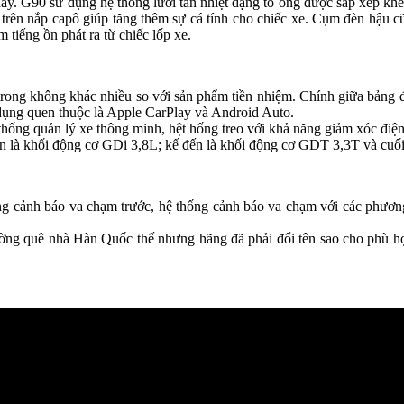
này. G90 sử dụng hệ thống lưới tản nhiệt dạng tổ ong được sắp xếp kh
rên nắp capô giúp tăng thêm sự cá tính cho chiếc xe. Cụm đèn hậu c
tiếng ồn phát ra từ chiếc lốp xe.
 trong không khác nhiều so với sản phẩm tiền nhiệm. Chính giữa bảng đi
dụng quen thuộc là Apple CarPlay và Android Auto.
hống quản lý xe thông minh, hệt hống treo với khả năng giảm xóc điện t
n là khối động cơ GDi 3,8L; kế đến là khối động cơ GDT 3,3T và cuối
ống cảnh báo va chạm trước, hệ thống cảnh báo va chạm với các phương 
ường quê nhà Hàn Quốc thế nhưng hãng đã phải đổi tên sao cho phù hợp 