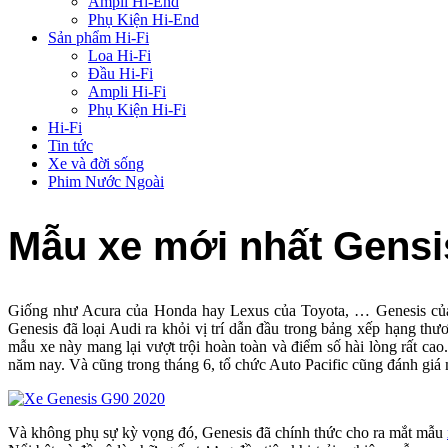
Ampli Hi-End
Phụ Kiện Hi-End
Sản phẩm Hi-Fi
Loa Hi-Fi
Đầu Hi-Fi
Ampli Hi-Fi
Phụ Kiện Hi-Fi
Hi-Fi
Tin tức
Xe và đời sống
Phim Nước Ngoài
Mẫu xe mới nhất Gensis
Giống như Acura của Honda hay Lexus của Toyota, … Genesis của 
Genesis đã loại Audi ra khỏi vị trí dẫn đầu trong bảng xếp hạng 
mẫu xe này mang lại vượt trội hoàn toàn và điểm số hài lòng rất c
năm nay. Và cũng trong tháng 6, tổ chức Auto Pacific cũng đánh giá 
Và không phụ sự kỳ vọng đó, Genesis đã chính thức cho ra mắt mẫu