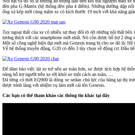
Nổi bật và đồ sộ là những ấn tượng đầu tiên khi trải nghiệm mẫu xe 
đèn pha G-Matrix (hệ thống đèn pha 4 điểm). Những đường dập nổi t
ống xả kép mới cùng mâm xe có kích thước 19 inch với khả năng giảm 
Tuy ngoại thất của xe có nhiều sự thay đổi rõ rệt những nội thất bên
tương thích với các smartphone mới nhất. Nó còn được hỗ trợ 2 ứng 
Một số công nghệ hiện đại mới mà Genesis trang bị cho xe đó là: Hệ t
Về hệ thống truyền động, G20 có đến 3 tùy chọn về động cơ. Đầu tiê
Để đảm bảo việc lái xe trở nên an toàn hơn, xe được tích hợp hệ th
năng hỗ trợ người trên xe rời khỏi xe một cách an toàn, …
Đã từng có thời EQ900 là dòng xe sedan chủ lực của hãng tại thị tr
được trình làng với nhiệm vụ làm mới cái tên Genesis.
Các bạn có thể tham khảo các thông tin khác tại đây