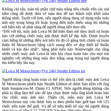
Không chỉ vậy, toàn bộ phần chữ màu trắng tiêu chuẩn trên các nút
bấm cũng đã được đưa về màu đen để tạo thành một khối màu
thống nhất. Tuyệt vời hơn, nếu người dùng đang sử dụng mẫu máy
ảnh này trong bóng tối hoặc trọng điều kiện thiếu sáng thì những
nút bấm này sẽ phát sáng để người dùng tiện theo dõi.
“Đối với tôi, máy ảnh Leica M thể hiện đam mê theo đuổi sự hoàn
hảo với những chiếc máy ảnh được thiết kế đặc biệt. Được truyền
cảm hứng từ những điều nói trên tôi đã cố gắng tinh chỉnh và hoàn
thiện M Monochrom bằng cách mang đến vẻ đẹp thiết kế thuần
khiết và kín đáo nhất”, bằng phát biểu này Wainwright cho rằng
nhữn chiếc máy ảnh Leica là một lựa chọn hoàn hảo cho mọi trải
nghiệm với những tông màu đen trắng sang trọng mà người dùng
tìm kiếm bây lâu nay.
Người dùng cũng hoàn toàn có thể yên tâm là chiếc máy ảnh Leica
M Monochrom phiên bản Stealth Edition sẽ được bán kèm với ống
kính Summicron-M 35mm f/2 APSH. Nên người dùng không cần
phải lo lắng làm thế nào để lựa chọn được mẫu ống kính hoàn hảo
cho chiếc máy ảnh này. Thậm chí, mẫu máy ảnh Leica M
Monochrom này còn được bán ra theo phiên bản giới hạn với 125
chiếc trên toàn thế giới. Và để sở hữu thiết kế này thì người dùng
phải bỏ ra số tiền là 15.750USD (khoảng 360 triệu đồng).