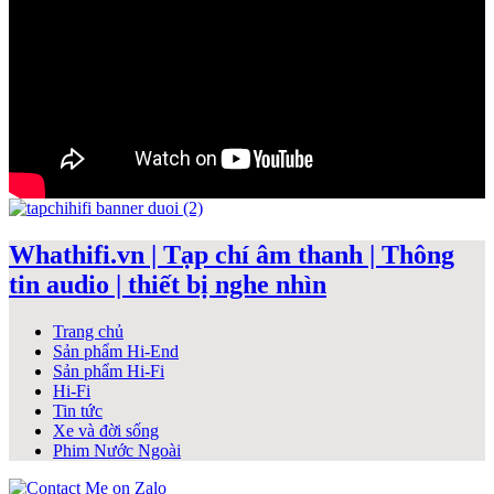
Whathifi.vn | Tạp chí âm thanh | Thông
tin audio | thiết bị nghe nhìn
Trang chủ
Sản phẩm Hi-End
Sản phẩm Hi-Fi
Hi-Fi
Tin tức
Xe và đời sống
Phim Nước Ngoài