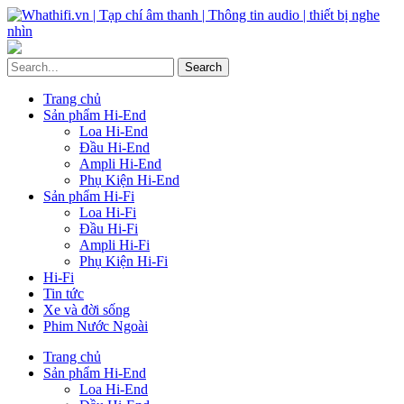
Trang chủ
Sản phẩm Hi-End
Loa Hi-End
Đầu Hi-End
Ampli Hi-End
Phụ Kiện Hi-End
Sản phẩm Hi-Fi
Loa Hi-Fi
Đầu Hi-Fi
Ampli Hi-Fi
Phụ Kiện Hi-Fi
Hi-Fi
Tin tức
Xe và đời sống
Phim Nước Ngoài
Trang chủ
Sản phẩm Hi-End
Loa Hi-End