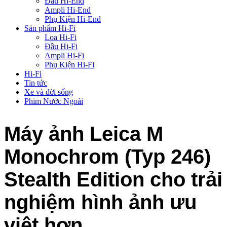
Đầu Hi-End
Ampli Hi-End
Phụ Kiện Hi-End
Sản phẩm Hi-Fi
Loa Hi-Fi
Đầu Hi-Fi
Ampli Hi-Fi
Phụ Kiện Hi-Fi
Hi-Fi
Tin tức
Xe và đời sống
Phim Nước Ngoài
Máy ảnh Leica M
Monochrom (Typ 246)
Stealth Edition cho trải
nghiệm hình ảnh ưu
việt hơn