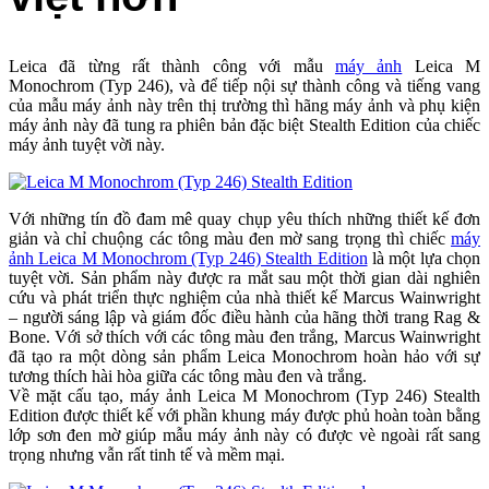
Leica đã từng rất thành công với mẫu
máy ảnh
Leica M
Monochrom (Typ 246), và để tiếp nội sự thành công và tiếng vang
của mẫu máy ảnh này trên thị trường thì hãng máy ảnh và phụ kiện
máy ảnh này đã tung ra phiên bản đặc biệt Stealth Edition của chiếc
máy ảnh tuyệt vời này.
Với những tín đồ đam mê quay chụp yêu thích những thiết kế đơn
giản và chỉ chuộng các tông màu đen mờ sang trọng thì chiếc
máy
ảnh Leica M Monochrom (Typ 246) Stealth Edition
là một lựa chọn
tuyệt vời. Sản phẩm này được ra mắt sau một thời gian dài nghiên
cứu và phát triển thực nghiệm của nhà thiết kế Marcus Wainwright
– người sáng lập và giám đốc điều hành của hãng thời trang Rag &
Bone. Với sở thích với các tông màu đen trắng, Marcus Wainwright
đã tạo ra một dòng sản phẩm Leica Monochrom hoàn hảo với sự
tương thích hài hòa giữa các tông màu đen và trắng.
Về mặt cấu tạo, máy ảnh Leica M Monochrom (Typ 246) Stealth
Edition được thiết kế với phần khung máy được phủ hoàn toàn bằng
lớp sơn đen mờ giúp mẫu máy ảnh này có được vè ngoài rất sang
trọng nhưng vẫn rất tinh tế và mềm mại.