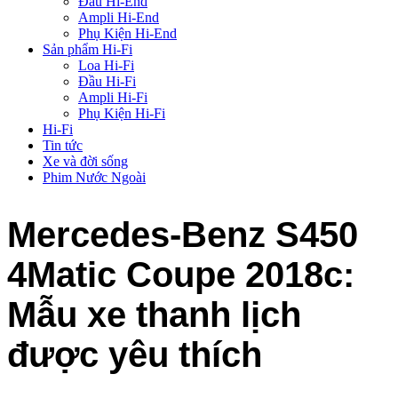
Đầu Hi-End
Ampli Hi-End
Phụ Kiện Hi-End
Sản phẩm Hi-Fi
Loa Hi-Fi
Đầu Hi-Fi
Ampli Hi-Fi
Phụ Kiện Hi-Fi
Hi-Fi
Tin tức
Xe và đời sống
Phim Nước Ngoài
Mercedes-Benz S450
4Matic Coupe 2018c:
Mẫu xe thanh lịch
được yêu thích