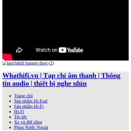
Whathifi.vn | Tạp chí âm thanh | Thông
tin audio | thiết bị nghe nhìn
Trang chủ
Sản phẩm Hi-End
Sản phẩm Hi-Fi
Hi-Fi
Tin tức
Xe và đời sống
Phim Nước Ngoài