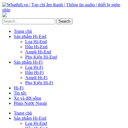
Trang chủ
Sản phẩm Hi-End
Loa Hi-End
Đầu Hi-End
Ampli Hi-End
Phụ Kiện Hi-End
Sản phẩm Hi-Fi
Loa Hi-Fi
Đầu Hi-Fi
Ampli Hi-Fi
Phụ Kiện Hi-Fi
Hi-Fi
Tin tức
Xe và đời sống
Phim Nước Ngoài
Trang chủ
Sản phẩm Hi-End
Loa Hi-End