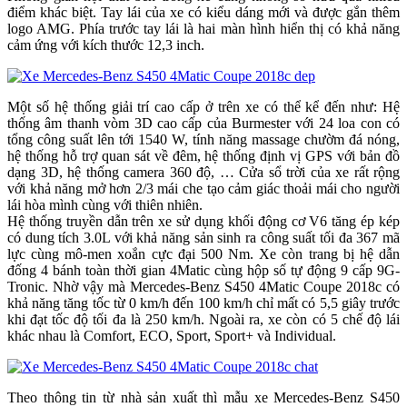
điểm khác biệt. Tay lái của xe có kiểu dáng mới và được gắn thêm
logo AMG. Phía trước tay lái là hai màn hình hiển thị có khả năng
cảm ứng với kích thước 12,3 inch.
Một số hệ thống giải trí cao cấp ở trên xe có thể kể đến như: Hệ
thống âm thanh vòm 3D cao cấp của Burmester với 24 loa con có
tổng công suất lên tới 1540 W, tính năng massage chườm đá nóng,
hệ thống hỗ trợ quan sát về đêm, hệ thống định vị GPS với bản đồ
dạng 3D, hệ thống camera 360 độ, … Cửa sổ trời của xe rất rộng
với khả năng mở hơn 2/3 mái che tạo cảm giác thoải mái cho người
lái hòa mình cùng với thiên nhiên.
Hệ thống truyền dẫn trên xe sử dụng khối động cơ V6 tăng ép kép
có dung tích 3.0L với khả năng sản sinh ra công suất tối đa 367 mã
lực cùng mô-men xoắn cực đại 500 Nm. Xe còn trang bị hệ dẫn
đống 4 bánh toàn thời gian 4Matic cùng hộp số tự động 9 cấp 9G-
Tronic. Nhờ vậy mà Mercedes-Benz S450 4Matic Coupe 2018c có
khả năng tăng tốc từ 0 km/h đến 100 km/h chỉ mất có 5,5 giây trước
khi đạt tốc độ tối đa là 250 km/h. Ngoài ra, xe còn có 5 chế độ lái
khác nhau là Comfort, ECO, Sport, Sport+ và Individual.
Theo thông tin từ nhà sản xuất thì mẫu xe Mercedes-Benz S450