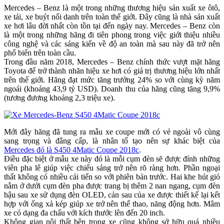
Mercedes – Benz là một trong những thương hiệu sản xuất xe ôtô,
xe tải, xe buýt nổi danh trên toàn thế giới. Đây cũng là nhà sản xuất
xe hơi lâu đời nhất còn tồn tại đến ngày nay. Mercedes – Benz còn
là một trong những hãng đi tiên phong trong việc giới thiệu nhiều
công nghệ và các sáng kiến về độ an toàn mà sau này đã trở nên
phổ biến trên toàn cầu.
Trong đầu năm 2018, Mercedes – Benz chính thức vượt mặt hãng
Toyota để trở thành nhãn hiệu xe hơi có giá trị thương hiệu lớn nhất
trên thế giới. Hãng đạt mức tăng trưởng 24% so với cùng kỳ năm
ngoái (khoảng 43,9 tỷ USD). Doanh thu của hãng cũng tăng 9,9%
(tương đương khoảng 2,3 triệu xe).
Mới đây hãng đã tung ra mẫu xe coupe mới có vẻ ngoài vô cùng
sang trọng và đẳng cấp, là nhân tố tạo nên sự khác biệt của
Mercedes đó là S450 4Matic Coupe 2018c
.
Điều đặc biệt ở mẫu xe này đó là mỗi cụm đèn sẽ được đính những
viên pha lê giúp việc chiếu sáng trở nên rõ ràng hơn. Phần ngoại
thất không có nhiều cải tiến so với phiên bản trước. Hai khe hút gió
nằm ở dưới cụm đèn pha được trang bị thêm 2 nan ngang, cụm đèn
hậu sau xe sử dụng đèn OLED, cản sau của xe được thiết kế lại kết
hợp với ống xả kép giúp xe trở nên thể thao, năng động hơn. Mâm
xe có dạng đa chấu với kích thước lên đến 20 inch.
Không gian nội thất bên trong xe cũng không sở hữu quá nhiều