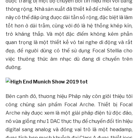
được trang bị một bộ chuyển đổi tín hiệu mới với băng
thông rộng. Nhà sản xuất đã thiết kế để chiếc tai nghe
này có thể đáp ứng được dải tần số rộng, đặc biệt là làm
tốt hơn ở dải trầm, cùng với đó là hệ thống khép kín,
trở kháng thấp. Và một đặc điểm không kém phần
quan trọng là một thiết kế vỏ tai nghe di động và rất
đẹp, để người dùng có thể sử dụng Focal Stellia cho
việc thưởng thức âm nhạc dù đang di chuyển trên
đường.
Bên cạnh đó, thương hiệu Pháp này còn giới thiệu tới
công chúng sản phẩm Focal Arche. Thiết bị Focal
Arche này được xem là một giải pháp điện tử độc đáo,
nó vừa giống như 1 DAC thực thụ để chuyển đổi tín hiệu
digital sang analog và đóng vai trò là một headamp,
được tích hợp mạch khuếch đại Class A được thiết jees