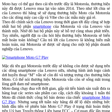
Moto hay có thể gọi theo cái tên trước đây là Motorola, thương hiệu
này đã được Lenovo mua lại vào năm 2014. Theo như lời chia sẻ
của Lenovo thì hãng sẽ sử dụng thương hiệu Moto của Motorola
cho các dòng máy cao cấp và Vibe cho các mẫu máy giá rẻ.
Theo đó chính sách của Lenovo trong thời gian tới đây cũng sẽ hợp
nhất hai bộ phận
smartphone
của Motorola và của Lenovo vào
thành một. Nhờ đó hai bộ phận này sẽ hỗ trợ cùng nhau phát triển.
Tuy nhiên, người đặt ra câu hỏi liệu thương hiệu Motorola sẽ biến
mất hoàn toàn không? Câu trả lời của Lenovo là không biến mất
hoàn toàn, mà Motorola sẽ được sử dụng cho một bộ phận doanh
nghiệp của Lenovo.
Mặc dù tên gọi Motorola trước đây sẽ không còn được sử dụng trên
các dòng smartphone của Lenovo nữa, nhưng hình ảnh logo cánh
dơi huyền thoại “M” vẫn sẽ còn đó và tượng trưng cho thương hiệu
Moto. Có thể nói thương hiệu Motorola vẫn còn sẽ sống mãi trong
lòng giới đam mê smartphone.
Moto đang chạy đua với thời gian, gấp rút tiến hành sản xuất đưa ra
hàng loạt các series sản phẩm cao cấp, cách đây khoảng 1 tuần thì
Moto đã chính thức công bố bản demo của chiếc
smartphone Moto
G7 Play
. Nhưng sang tới tuần này hãng đã để lộ diện những bức
hình đầu tiên về phiên bản Moto G7 Play ở trạng thái hoàn thiện
trên Uỷ ban Truyền thông Liên bang FCC – Cơ quan độc lập trong