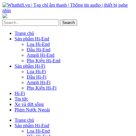
Trang chủ
Sản phẩm Hi-End
Loa Hi-End
Đầu Hi-End
Ampli Hi-End
Phụ Kiện Hi-End
Sản phẩm Hi-Fi
Loa Hi-Fi
Đầu Hi-Fi
Ampli Hi-Fi
Phụ Kiện Hi-Fi
Hi-Fi
Tin tức
Xe và đời sống
Phim Nước Ngoài
Trang chủ
Sản phẩm Hi-End
Loa Hi-End