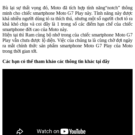
Bù lại sự thất vọng đó, Moto đã tích hợp tính năng“notch” thông
minh cho chiếc smartphone Moto G7 Play này. Tính năng này được
khá nhiều người dùng tỏ ra thích thú, nhưng một số người chơi tỏ ra
khá khó chịu và coi đây là 1 trong số các điểm hạn chế của chiếc
smartphone đời cao của Moto này.
Hiện tại thì Ram cùng bộ nhớ trong của chiếc smartphone Moto G7
Play vẫn chưa được lộ diện. Việc của chúng ta là cùng chờ đợi ngày
ra mắt chính thức sản phẩm smartphone Moto G7 Play của Moto
trong thời gian tới.
Các bạn có thể tham khảo các thông tin khác tại đây