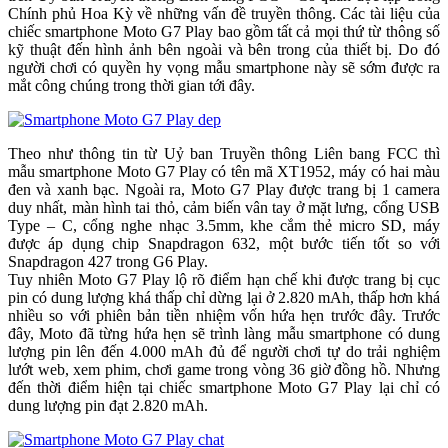
Chính phủ Hoa Kỳ về những vấn đề truyền thông. Các tài liệu của
chiếc smartphone Moto G7 Play bao gồm tất cả mọi thứ từ thông số
kỹ thuật đến hình ảnh bên ngoài và bên trong của thiết bị. Do đó
người chơi có quyền hy vọng mẫu smartphone này sẽ sớm được ra
mắt công chúng trong thời gian tới đây.
Theo như thông tin từ Uỷ ban Truyền thông Liên bang FCC thì
mẫu smartphone Moto G7 Play có tên mã XT1952, máy có hai màu
đen và xanh bạc. Ngoài ra, Moto G7 Play được trang bị 1 camera
duy nhất, màn hình tai thỏ, cảm biến vân tay ở mặt lưng, cổng USB
Type – C, cổng nghe nhạc 3.5mm, khe cắm thẻ micro SD, máy
được áp dụng chip Snapdragon 632, một bước tiến tốt so với
Snapdragon 427 trong G6 Play.
Tuy nhiên Moto G7 Play lộ rõ điểm hạn chế khi được trang bị cục
pin có dung lượng khá thấp chỉ dừng lại ở 2.820 mAh, thấp hơn khá
nhiều so với phiên bản tiền nhiệm vốn hứa hẹn trước đây. Trước
đây, Moto đã từng hứa hẹn sẽ trình làng mẫu smartphone có dung
lượng pin lên đến 4.000 mAh đủ để người chơi tự do trải nghiệm
lướt web, xem phim, chơi game trong vòng 36 giờ đồng hồ. Nhưng
đến thời điểm hiện tại chiếc smartphone Moto G7 Play lại chỉ có
dung lượng pin đạt 2.820 mAh.