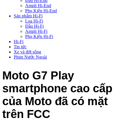
Đầu Hi-End
Ampli Hi-End
Phụ Kiện Hi-End
Sản phẩm Hi-Fi
Loa Hi-Fi
Đầu Hi-Fi
Ampli Hi-Fi
Phụ Kiện Hi-Fi
Hi-Fi
Tin tức
Xe và đời sống
Phim Nước Ngoài
Moto G7 Play
smartphone cao cấp
của Moto đã có mặt
trên FCC