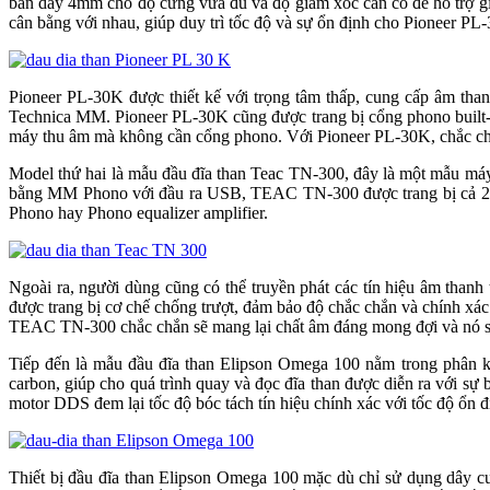
bản dày 4mm cho độ cứng vừa đủ và độ giảm xóc cần có để hỗ trợ gi
cân bằng với nhau, giúp duy trì tốc độ và sự ổn định cho Pioneer PL-
Pioneer PL-30K được thiết kế với trọng tâm thấp, cung cấp âm th
Technica MM. Pioneer PL-30K cũng được trang bị cổng phono built-i
máy thu âm mà không cần cổng phono. Với Pioneer PL-30K, chắc chắn bạ
Model thứ hai là mẫu đầu đĩa than Teac TN-300, đây là một mẫu máy
bằng MM Phono với đầu ra USB, TEAC TN-300 được trang bị cả 2 kết
Phono hay Phono equalizer amplifier.
Ngoài ra, người dùng cũng có thể truyền phát các tín hiệu âm than
được trang bị cơ chế chống trượt, đảm bảo độ chắc chắn và chính xác c
TEAC TN-300 chắc chắn sẽ mang lại chất âm đáng mong đợi và nó sẽ là 
Tiếp đến là mẫu đầu đĩa than Elipson Omega 100 nằm trong phân 
carbon, giúp cho quá trình quay và đọc đĩa than được diễn ra với sự
motor DDS đem lại tốc độ bóc tách tín hiệu chính xác với tốc độ ổn 
Thiết bị đầu đĩa than Elipson Omega 100 mặc dù chỉ sử dụng dây c