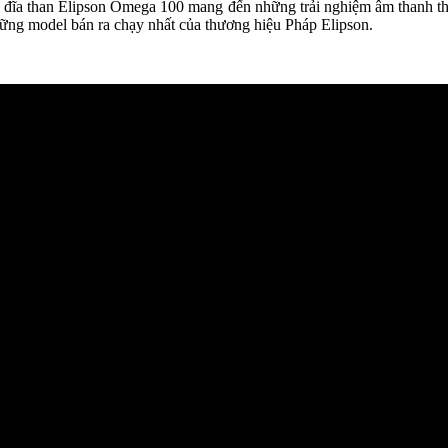
u đĩa than Elipson Omega 100 mang đến những trải nghiệm âm thanh th
hững model bán ra chạy nhất của thương hiệu Pháp Elipson.