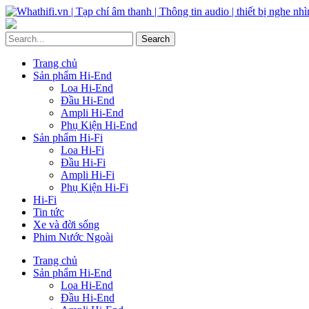
Trang chủ
Sản phẩm Hi-End
Loa Hi-End
Đầu Hi-End
Ampli Hi-End
Phụ Kiện Hi-End
Sản phẩm Hi-Fi
Loa Hi-Fi
Đầu Hi-Fi
Ampli Hi-Fi
Phụ Kiện Hi-Fi
Hi-Fi
Tin tức
Xe và đời sống
Phim Nước Ngoài
Trang chủ
Sản phẩm Hi-End
Loa Hi-End
Đầu Hi-End