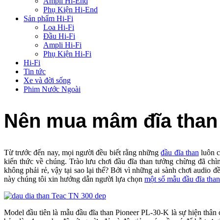
Ampli Hi-End
Phụ Kiện Hi-End
Sản phẩm Hi-Fi
Loa Hi-Fi
Đầu Hi-Fi
Ampli Hi-Fi
Phụ Kiện Hi-Fi
Hi-Fi
Tin tức
Xe và đời sống
Phim Nước Ngoài
Nên mua mâm đĩa than n
Từ trước đến nay, mọi người đều biết rằng những
đầu đĩa than
luôn c
kiến thức về chúng. Trào lưu chơi đầu đĩa than tưởng chừng đã chìm
không phải rẻ, vậy tại sao lại thế? Bởi vì những ai sành chơi audio đều h
này chúng tôi xin hướng dẫn người lựa chọn
một số mẫu đầu đĩa tha
Model đầu tiên là mẫu đầu đĩa than Pioneer PL-30-K là sự hiện th