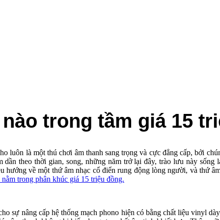
ào trong tầm giá 15 tr
ho luôn là một thú chơi âm thanh sang trọng và cực đẳng cấp, bởi
 dần theo thời gian, song, những năm trở lại đây, trào lưu này sống
ướng về một thứ âm nhạc cổ điển rung động lòng người, và thứ âm nhạc
n nằm trong phân khúc giá 15 triệu đồng.
ân cho sự nâng cấp hệ thống mạch phono hiện có bằng chất liệu vinyl dà