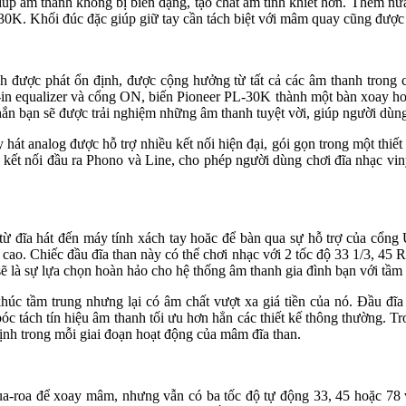
úp âm thanh không bị biến dạng, tạo chất âm tinh khiết hơn. Thêm nữa,
30K. Khối đúc đặc giúp giữ tay cần tách biệt với mâm quay cũng được l
anh được phát ổn định, được cộng hưởng từ tất cả các âm thanh tron
n equalizer và cổng ON, biến Pioneer PL-30K thành một bàn xoay hoàn
n sẽ được trải nghiệm những âm thanh tuyệt vời, giúp người dùng số
 hát analog được hỗ trợ nhiều kết nối hiện đại, gói gọn trong một thiết
 nối đầu ra Phono và Line, cho phép người dùng chơi đĩa nhạc vinyl
h từ đĩa hát đến máy tính xách tay hoăc để bàn qua sự hỗ trợ của cổn
ao. Chiếc đầu đĩa than này có thể chơi nhạc với 2 tốc độ 33 1/3, 45 RPM
sự lựa chọn hoàn hảo cho hệ thống âm thanh gia đình bạn với tầm giá
khúc tầm trung nhưng lại có âm chất vượt xa giá tiền của nó. Đầu đĩ
 bóc tách tín hiệu âm thanh tối ưu hơn hẳn các thiết kế thông thường. 
định trong mỗi giai đoạn hoạt động của mâm đĩa than.
ua-roa để xoay mâm, nhưng vẫn có ba tốc độ tự động 33, 45 hoặc 78 