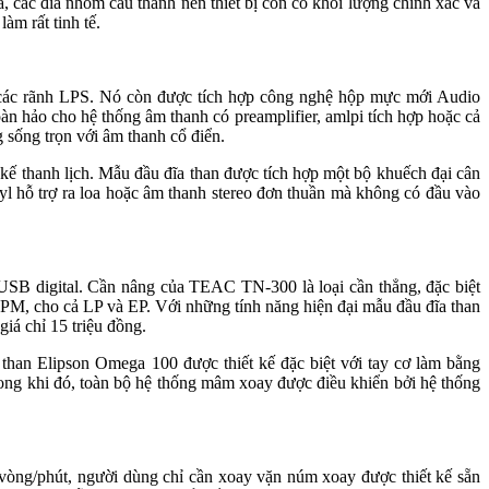
 các đĩa nhôm cấu thành nên thiết bị còn có khối lượng chính xác và
àm rất tinh tế.
g các rãnh LPS. Nó còn được tích hợp công nghệ hộp mực mới Audio
 hảo cho hệ thống âm thanh có preamplifier, amlpi tích hợp hoặc cả
ng trọn với âm thanh cổ điển.
 kế thanh lịch. Mẫu đầu đĩa than được tích hợp một bộ khuếch đại cân
 hỗ trợ ra loa hoặc âm thanh stereo đơn thuần mà không có đầu vào
g USB digital. Cần nâng của TEAC TN-300 là loại cần thẳng, đặc biệt
, cho cả LP và EP. Với những tính năng hiện đại mẫu đầu đĩa than
 chỉ 15 triệu đồng.
a than Elipson Omega 100 được thiết kế đặc biệt với tay cơ làm bằng
Trong khi đó, toàn bộ hệ thống mâm xoay được điều khiển bởi hệ thống
vòng/phút, người dùng chỉ cần xoay vặn núm xoay được thiết kế sẵn