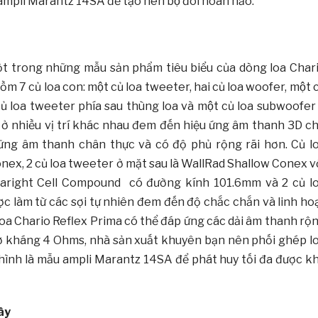
́i ampli Marantz 14SA để tạo nên bộ đôi hoàn hảo.
à một trong những mẫu sản phẩm tiêu biểu của dòng loa Char
gồm 7 củ loa con: một củ loa tweeter, hai củ loa woofer, một 
củ loa tweeter phía sau thùng loa và một củ loa subwoofer
a ở nhiều vị trí khác nhau đem đến hiệu ứng âm thanh 3D c
ững âm thanh chân thực và có độ phủ rộng rãi hơn. Củ l
onex, 2 củ loa tweeter ở mặt sau là WallRad Shallow Conex v
taright Cell Compound có đường kính 101.6mm và 2 củ l
 làm từ các sợi tự nhiên đem đến độ chắc chắn và linh ho
p. Loa Chario Reflex Prima có thể đáp ứng các dải âm thanh rộ
rở kháng 4 Ohms, nhà sản xuất khuyên bạn nên phối ghép l
hình là mẫu ampli Marantz 14SA để phát huy tối đa được k
ây