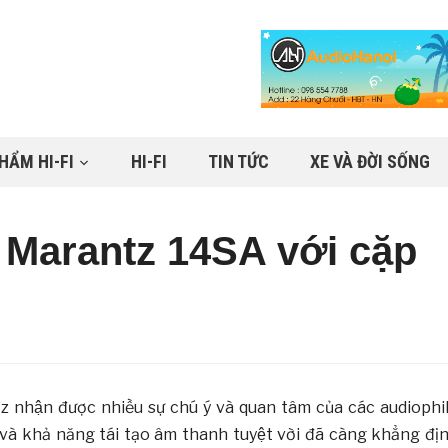
HẨM HI-FI
HI-FI
TIN TỨC
XE VÀ ĐỜI SỐNG
 Marantz 14SA với cặp
nhận được nhiều sự chú ý và quan tâm của các audiophi
t và khả năng tái tạo âm thanh tuyệt vời đã càng khẳng đị