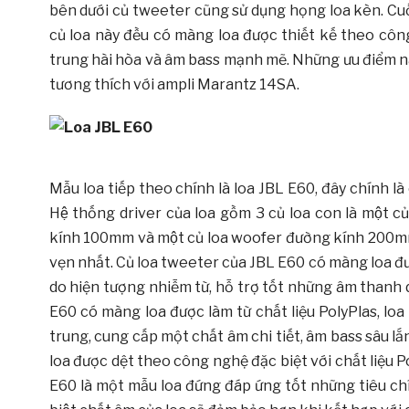
bên dưới củ tweeter cũng sử dụng họng loa kèn. Cuố
củ loa này đều có màng loa được thiết kế theo cô
trung hài hòa và âm bass mạnh mẽ. Những ưu điểm nà
tương thích với ampli Marantz 14SA.
Mẫu loa tiếp theo chính là loa JBL E60, đây chính
Hệ thống driver của loa gồm 3 củ loa con là mô
kính 100mm và một củ loa woofer đường kính 200mm, ch
vẹn nhất. Củ loa tweeter của JBL E60 có màng loa đ
do hiện tượng nhiễm từ, hỗ trợ tốt những âm thanh dải
E60 có màng loa được làm từ chất liệu PolyPlas, loa 
trung, cung cấp một chất âm chi tiết, âm bass sâu lắ
loa được dệt theo công nghệ đặc biệt với chất liệu
E60 là một mẫu loa đứng đáp ứng tốt những tiêu ch