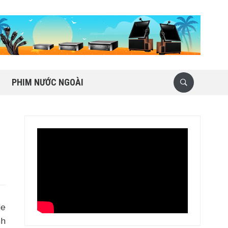
PHIM NƯỚC NGOÀI
le
nh