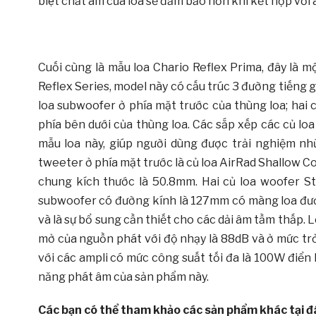
biệt chất âm của loa sẽ đảm bảo hơn khi kết hợp vơ
Cuối cùng là mẫu loa Chario Reflex Prima, đây l
Reflex Series, model này có cấu trúc 3 đường tiếng 
loa subwoofer ở phía mặt trước của thùng loa; hai 
phía bên dưới của thùng loa. Các sắp xếp các củ lo
mẫu loa này, giúp người dùng được trải nghiệm nh
tweeter ở phía mặt trước là củ loa AirRad Shallow C
chung kích thước là 50.8mm. Hai củ loa woofer S
subwoofer có đường kính là 127mm có màng loa được
và là sự bổ sung cần thiết cho các dải âm tầm thấ
mở của nguồn phát với độ nhạy là 88dB và ở mức t
với các ampli có mức công suất tối đa là 100W điển 
năng phát âm của sản phẩm này.
Các bạn có thể tham khảo các sản phẩm khác tại đ