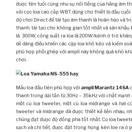
được tên tuổi cũng như sự nổi tiếng của hãng âm
với cọc loa cao cấp WBT dùng cho thiết bị đầu cuối
độ chơi Direct để tái tạo âm thanh là hoàn hảo và tru
thanh, tái tạo cho không gian tốt nhất và sân khấu tốt
là 300W, công suất ra loa là 200W/kênh ở trở khán
dễ dàng điều khiển các cặp loa khó kéo và kiểm soá
phù hợp phối ghép với ampli này không quá khó khăn,
chơi.
Mẫu loa đầu tiên phù hợp với
ampli Marantz 14SA
c
thanh trong dải tần từ 30Hz – 35kHz với chất mạnh m
một củ loa tweeter, một củ loa midrange và hai c
tweeter và midrange đã được thiết kế liền nhau, nhơ
chúng đạt được độ đồng pha tốt nhất. Củ loa twee
sạch và chi tiết, được đặt trong họng kèn loe ra 