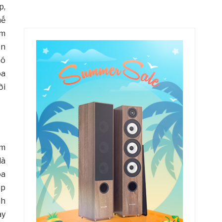
p,
hế
âm
ớn
ó
oa
̀i
âm
à
oa
úp
nh
ay