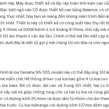
 thanh này. Máy được thiết kế và lắp ráp toàn linh kiện cao cấ
. Đặc biệt ngõ vào CD được thiết kế cao bằng Balance, có c
ng thực nhất, hứa hẹn sẽ mang đến những màn trình diễn 
 nhất. Thiết bị này có thiết kế có công suất tiêu thụ rất l
g 4 Ohms và 100W/kênh ở trở kháng 8 Ohms, nhờ vậy mà n
t tốt âm thanh ở các dải tần. Chính vì thế mà tìm một cặp l
 dưới đây là một số gợi ý mà chúng tôi xin đứa ra cho ngươ
hính là loa Yamaha NS-555, model này có thể đáp ứng tốt 
ẽ miễn chê. Hệ thống driver của loa bao gồm 4 củ loa con l
ủ loa bass. Để có được dải cao và trung tốt nhất, hai củ l
̀ vậy mà nó giúp chống rung cho cả hai củ loa và cũng gi
ter có đường kính 25,4mm và được làm từ nhôm cho âm tha
ở phía trước. Củ loa midrange với đường kính 127mm đăth ng