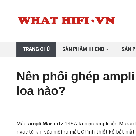
TRANG CHỦ
SẢN PHẨM HI-END
SẢN P
Nên phối ghép ampli
loa nào?
Mẫu
ampli
Marantz
14SA là mẫu ampli của Marantz 
ngay từ khi vừa mới ra mắt. Chính thiết kế bắt mắ