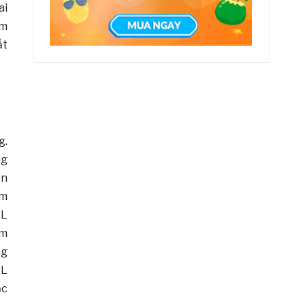
ai
âm
́t
g.
ng
̀n
âm
BL
ầm
ng
BL
̣c