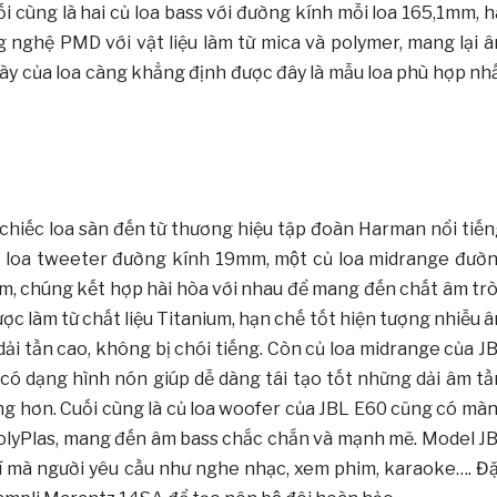
i cùng là hai củ loa bass với đường kính mỗi loa 165,1mm, h
ng nghệ PMD với vật liệu làm từ mica và polymer, mang lại 
y của loa càng khẳng định được đây là mẫu loa phù hợp nhâ
 là chiếc loa sàn đến từ thương hiệu tập đoàn Harman nổi tiến
̣t củ loa tweeter đường kính 19mm, một củ loa midrange đườ
úng kết hợp hài hòa với nhau để mang đến chất âm tro
ược làm từ chất liệu Titanium, hạn chế tốt hiện tượng nhiễu 
 tần cao, không bị chói tiếng. Còn củ loa midrange của J
có dạng hình nón giúp dễ dàng tái tạo tốt những dải âm t
ng hơn. Cuối cùng là củ loa woofer của JBL E60 cũng có mà
 PolyPlas, mang đến âm bass chắc chắn và mạnh mẽ. Model J
í mà người yêu cầu như nghe nhạc, xem phim, karaoke…. Đă