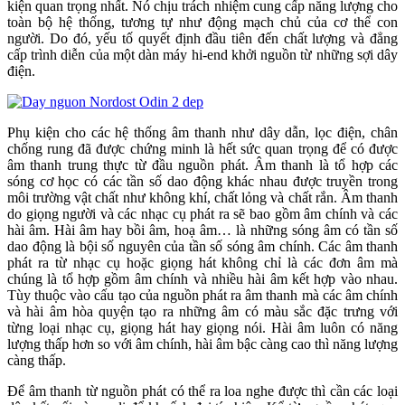
kiện quan trọng nhất. Nó chịu trách nhiệm cung cấp năng lượng cho
toàn bộ hệ thống, tương tự như động mạch chủ của cơ thể con
người. Do đó, yếu tố quyết định đầu tiên đến chất lượng và đẳng
cấp trình diễn của một dàn máy hi-end khởi nguồn từ những sợi dây
điện.
Phụ kiện cho các hệ thống âm thanh như dây dẫn, lọc điện, chân
chống rung đã được chứng minh là hết sức quan trọng để có được
âm thanh trung thực từ đầu nguồn phát. Âm thanh là tổ hợp các
sóng cơ học có các tần số dao động khác nhau được truyền trong
môi trường vật chất như không khí, chất lỏng và chất rắn. Âm thanh
do giọng người và các nhạc cụ phát ra sẽ bao gồm âm chính và các
hài âm. Hài âm hay bồi âm, hoạ âm… là những sóng âm có tần số
dao động là bội số nguyên của tần số sóng âm chính. Các âm thanh
phát ra từ nhạc cụ hoặc giọng hát không chỉ là các đơn âm mà
chúng là tổ hợp gồm âm chính và nhiều hài âm kết hợp vào nhau.
Tùy thuộc vào cấu tạo của nguồn phát ra âm thanh mà các âm chính
và hài âm hòa quyện tạo ra những âm có màu sắc đặc trưng với
từng loại nhạc cụ, giọng hát hay giọng nói. Hài âm luôn có năng
lượng thấp hơn so với âm chính, hài âm bậc càng cao thì năng lượng
càng thấp.
Để âm thanh từ nguồn phát có thể ra loa nghe được thì cần các loại