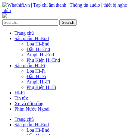
Trang chủ
Sản phẩm Hi-End
Loa Hi-End
Đầu Hi-End
Ampli Hi-End
Phụ Kiện Hi-End
Sản phẩm Hi-Fi
Loa Hi-Fi
Đầu Hi-Fi
Ampli Hi-Fi
Phụ Kiện Hi-Fi
Hi-Fi
Tin tức
Xe và đời sống
Phim Nước Ngoài
Trang chủ
Sản phẩm Hi-End
Loa Hi-End