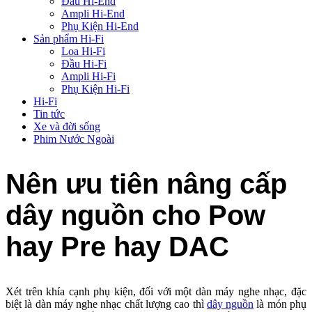
Đầu Hi-End
Ampli Hi-End
Phụ Kiện Hi-End
Sản phẩm Hi-Fi
Loa Hi-Fi
Đầu Hi-Fi
Ampli Hi-Fi
Phụ Kiện Hi-Fi
Hi-Fi
Tin tức
Xe và đời sống
Phim Nước Ngoài
Nên ưu tiên nâng cấp
dây nguồn cho Pow
hay Pre hay DAC
Xét trên khía cạnh phụ kiện, đối với một dàn máy nghe nhạc, đặc
biệt là dàn máy nghe nhạc chất lượng cao thì
dây nguồn
là món phụ