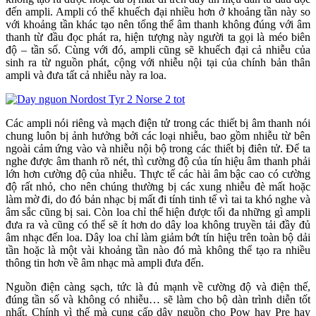
đến ampli. Ampli có thể khuếch đại nhiều hơn ở khoảng tần này so
với khoảng tần khác tạo nên tổng thể âm thanh không đúng với âm
thanh từ đầu đọc phát ra, hiện tượng này người ta gọi là méo biên
độ – tần số. Cùng với đó, ampli cũng sẽ khuếch đại cả nhiễu của
sinh ra từ nguồn phát, cộng với nhiễu nội tại của chính bản thân
ampli và đưa tất cả nhiễu này ra loa.
Các ampli nói riêng và mạch điện tử trong các thiết bị âm thanh nói
chung luôn bị ảnh hưởng bởi các loại nhiễu, bao gồm nhiễu từ bên
ngoài cảm ứng vào và nhiễu nội bộ trong các thiết bị điên tử. Để ta
nghe được âm thanh rõ nét, thì cường độ của tín hiệu âm thanh phải
lớn hơn cường độ của nhiễu. Thực tế các hài âm bậc cao có cường
độ rất nhỏ, cho nên chúng thường bị các xung nhiễu đè mất hoặc
làm mờ đi, do đó bản nhạc bị mất đi tính tinh tế vì tai ta khó nghe và
âm sắc cũng bị sai. Còn loa chỉ thể hiện được tối đa những gì ampli
đưa ra và cũng có thể sẽ ít hơn do dây loa không truyền tải đầy đủ
âm nhạc đến loa. Dây loa chỉ làm giảm bớt tín hiệu trên toàn bộ dải
tần hoặc là một vài khoảng tần nào đó mà không thể tạo ra nhiều
thông tin hơn về âm nhạc mà ampli đưa đến.
Nguồn điện càng sạch, tức là đủ mạnh về cường độ và điện thế,
đúng tần số và không có nhiễu… sẽ làm cho bộ dàn trình diễn tốt
nhất. Chính vì thế mà cung cấp dây nguồn cho Pow hay Pre hay