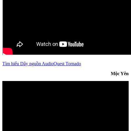
Tìm hiểu Dây nguồn AudioQuest Tornado
Mộc Yên