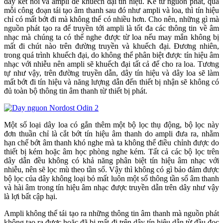
dây kết nối và ampli để khuếch đại tín hiệu. Kể từ nguồn phát, qua
mỗi công đoạn tái tạo âm thanh sau đó như ampli và loa, thì tín hiệu
chỉ có mất bớt đi mà không thể có nhiều hơn. Cho nên, những gì mà
nguồn phát tạo ra để truyền tới ampli là tốt đa các thông tin về âm
nhạc mà chúng ta có thể nghe được từ loa nếu may mắn không bị
mất đi chút nào trên đường truyền và khuếch đại. Đương nhiên,
trong quá trình khuếch đại, do không thể phân biệt được tín hiệu âm
nhạc với nhiễu nên ampli sẽ khuếch đại tất cả để cho ra loa. Tương
tự như vậy, trên đường truyền dẫn, dây tín hiệu và dây loa sẽ làm
mất bớt đi tín hiệu và năng lượng dẫn đến thiết bị nhận sẽ không có
đủ toàn bộ thông tin âm thanh từ thiết bị phát.
Một số loại dây loa có gắn thêm một bộ lọc thụ động, bộ lọc này
đơn thuần chỉ là cắt bớt tín hiệu âm thanh do ampli đưa ra, nhằm
hạn chế bớt âm thanh khó nghe mà ta không thể điều chỉnh được do
thiết bị kém hoặc âm học phòng nghe kém. Tất cả các bộ lọc trên
dây dẫn đều không có khả năng phân biệt tín hiệu âm nhạc với
nhiễu, nên sẽ lọc mù theo tần số. Vậy thì không có gì bảo đảm được
bộ lọc của dây không loại bỏ mất luôn một số thông tần số âm thanh
và hài âm trong tín hiệu âm nhạc được truyền dẫn trên dây như vậy
là lợi bất cập hại.
Ampli không thể tái tạo ra những thông tin âm thanh mà nguồn phát
không tạo ra được hoặc đã bị mất đi trên dây tín hiệu dẫn từ đầu đọc