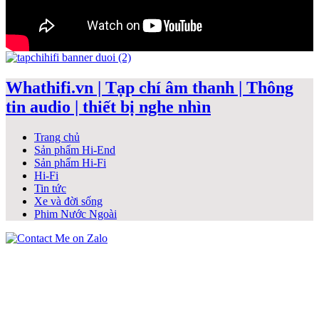
Whathifi.vn | Tạp chí âm thanh | Thông
tin audio | thiết bị nghe nhìn
Trang chủ
Sản phẩm Hi-End
Sản phẩm Hi-Fi
Hi-Fi
Tin tức
Xe và đời sống
Phim Nước Ngoài